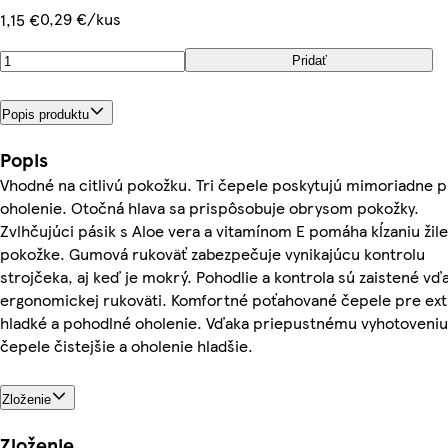
0,29 €/kus
1,15 €
Pridať
Popis produktu
Popis
Vhodné na citlivú pokožku. Tri čepele poskytujú mimoriadne 
oholenie. Otočná hlava sa prispôsobuje obrysom pokožky.
Zvlhčujúci pásik s Aloe vera a vitamínom E pomáha kĺzaniu žil
pokožke. Gumová rukoväť zabezpečuje vynikajúcu kontrolu
strojčeka, aj keď je mokrý. Pohodlie a kontrola sú zaistené vď
ergonomickej rukoväti. Komfortné poťahované čepele pre ext
hladké a pohodlné oholenie. Vďaka priepustnému vyhotoveniu
čepele čistejšie a oholenie hladšie.
Zloženie
Zloženie