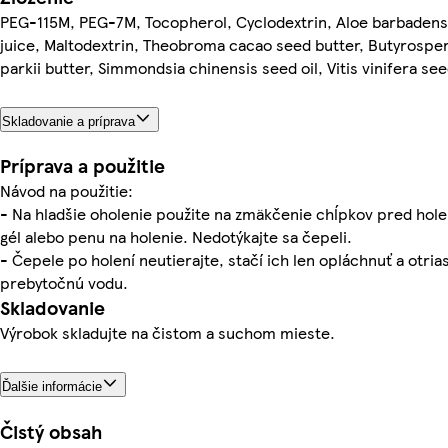
PEG-115M, PEG-7M, Tocopherol, Cyclodextrin, Aloe barbadensi
juice, Maltodextrin, Theobroma cacao seed butter, Butyros
parkii butter, Simmondsia chinensis seed oil, Vitis vinifera see
Skladovanie a príprava
Príprava a použitie
Návod na použitie:
- Na hladšie oholenie použite na zmäkčenie chĺpkov pred hol
gél alebo penu na holenie. Nedotýkajte sa čepeli.
- Čepele po holení neutierajte, stačí ich len opláchnuť a otria
prebytočnú vodu.
Skladovanie
Výrobok skladujte na čistom a suchom mieste.
Ďalšie informácie
Čistý obsah