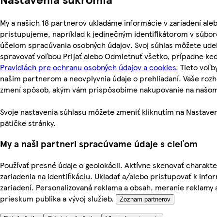
My a našich 18 partnerov ukladáme informácie v zariadení ale
pristupujeme, napríklad k jedinečným identifikátorom v súbor
účelom spracúvania osobných údajov. Svoj súhlas môžete udel
spravovať voľbou Prijať alebo Odmietnuť všetko, prípadne ke
Pravidlách pre ochranu osobných údajov a cookies.
Tieto voľ
našim partnerom a neovplyvnia údaje o prehliadaní. Vaše roz
zmení spôsob, akým vám prispôsobíme nakupovanie na našo
Svoje nastavenia súhlasu môžete zmeniť kliknutím na Nastaven
pätičke stránky.
My a naši partneri spracúvame údaje s cieľom
Používať presné údaje o geolokácii. Aktívne skenovať charakte
zariadenia na identifikáciu. Ukladať a/alebo pristupovať k inf
zariadení. Personalizovaná reklama a obsah, meranie reklamy 
prieskum publika a vývoj služieb.
Zoznam partnerov