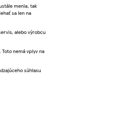
ustále menia, tak
iehať sa len na
servis, alebo výrobcu
. Toto nemá vplyv na
ádzajúceho súhlasu