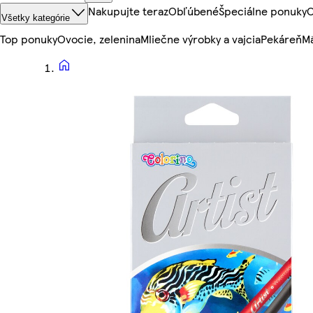
Nakupujte teraz
Obľúbené
Špeciálne ponuky
O
Všetky kategórie
Top ponuky
Ovocie, zelenina
Mliečne výrobky a vajcia
Pekáreň
Mä