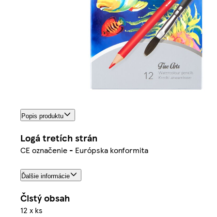
Popis produktu
Logá tretích strán
CE označenie - Európska konformita
Ďalšie informácie
Čistý obsah
12 x ks