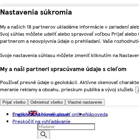
Nastavenia súkromia
My a našich 18 partnerov ukladáme informácie v zariadení ale
Svoj súhlas môžete udeliť alebo spravovať voľbou Prijať aleb
partnerom a neovplyvnia údaje o prehliadaní. Vaše rozhodnu
Svoje nastavenia súhlasu môžete zmeniť kliknutím na Nastaven
My a naši partneri spracúvame údaje s cieľom
Používať presné údaje o geolokácii. Aktívne skenovať charakter
meranie reklamy a obsahu, prieskum publika a vývoj služieb.
Prijať všetko
Odmietnuť všetko
Vlastné nastavenie
Preskočiť na hlavný obsah
English
Ako nakupovať online
Nápoveda
Preskočiť na vyhľadávanie