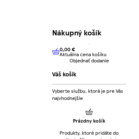
Nákupný košík
0,00 €
Aktuálna cena košíku
0,00 €
Aktuálna cena košíku
Objednať dodanie
Váš košík
Vyberte službu, ktorá je pre Vás
najvhodnejšie
Prázdny košík
Produkty, ktoré pridáte do