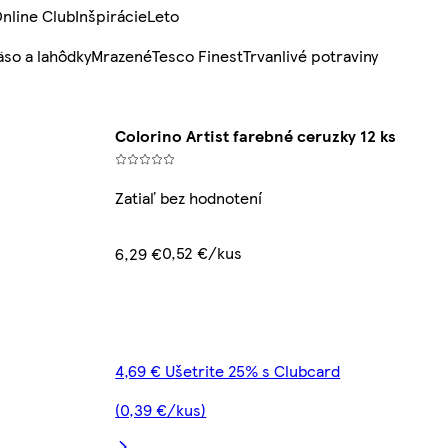
nline Club
Inšpirácie
Leto
so a lahôdky
Mrazené
Tesco Finest
Trvanlivé potraviny
Colorino Artist farebné ceruzky 12 ks
Zatiaľ bez hodnotení
0,52 €/kus
6,29 €
4,69 € Ušetrite 25% s Clubcard
(0,39 €/kus)