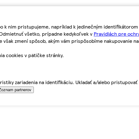
bo k nim pristupujeme, napríklad k jedinečným identifikátoro
o Odmietnuť všetko, prípadne kedykoľvek v
Pravidlách pre ochr
tie však zmení spôsob, akým vám prispôsobíme nakupovanie n
ia cookies v pätičke stránky.
istiky zariadenia na identifikáciu. Ukladať a/alebo pristupova
Zoznam partnerov