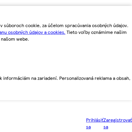
m v súboroch cookie, za účelom spracúvania osobných údajov.
anu osobných údajov a cookies.
Tieto voľby oznámime našim
a našom webe.
ť k informáciám na zariadení. Personalizovaná reklama a obsah,
Prihlásiť
Zaregistrovať
sa
sa