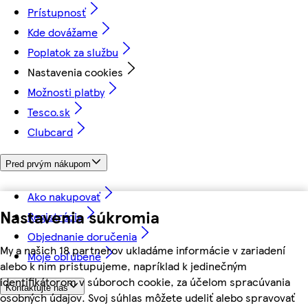
Prístupnosť
Kde dovážame
Poplatok za službu
Nastavenia cookies
Možnosti platby
Tesco.sk
Clubcard
Pred prvým nákupom
Ako nakupovať
Nastavenia súkromia
Registrácia
Objednanie doručenia
My a našich 18 partnerov ukladáme informácie v zariadení
Moje obľúbené
alebo k nim pristupujeme, napríklad k jedinečným
identifikátorom v súboroch cookie, za účelom spracúvania
Kontaktujte nás
osobných údajov. Svoj súhlas môžete udeliť alebo spravovať