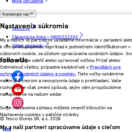
Moje obľúbené
Kontaktujte nás
Nastavenia súkromia
Tesco.sk
Zákaznícka linka - 0800222333
My a našich 18 partnerov ukladáme informácie v zariadení ale
Výber obchodu
k nim pristupujeme, napríklad k jedinečným identifikátorom v
súboroch cookie, za účelom spracúvania osobných údajov. Sv
followUs
súhlas môžete udeliť alebo spravovať voľbou Prijať alebo
Odmietnuť všetko, prípadne kedykoľvek v
Pravidlách pre
ochranu osobných údajov a cookies.
Tieto voľby oznámime
našim partnerom a neovplyvnia údaje o prehliadaní. Vaše
rozhodnutie však zmení spôsob, akým vám prispôsobíme
nakupovanie na našom webe.
Svoje nastavenia súhlasu môžete zmeniť kliknutím na
Nastavenia cookies v pätičke stránky.
©
Tesco Stores SR, a.s. 2026
My a naši partneri spracúvame údaje s cieľom