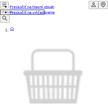
Preskočiť na hlavný obsah
Preskočiť na vyhľadávanie