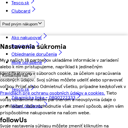
Tesco.sk
Clubcard
Pred prvým nákupom
Ako nakupovať
Nastavenia súkromia
Registrácia
Objednanie doručenia
My a našich 18 partnerov ukladáme informácie v zariadení
Moje obľúbené
alebo k nim pristupujeme, napríklad k jedinečným
identifikátorom v súboroch cookie, za účelom spracúvania
Kontaktujte nás
osobných údajov. Svoj súhlas môžete udeliť alebo spravovať
voľbou Prijať alebo Odmietnuť všetko, prípadne kedykoľvek v
Tesco.sk
Pravidlách pre ochranu osobných údajov a cookies.
Tieto
Zákaznícka linka - 0800222333
voľby oznámime našim partnerom a neovplyvnia údaje o
Výber obchodu
prehliadaní. Vaše rozhodnutie však zmení spôsob, akým vám
prispôsobíme nakupovanie na našom webe.
followUs
Svoje nastavenia súhlasu môžete zmeniť kliknutím na