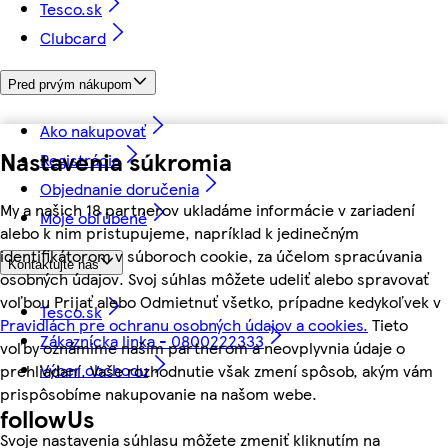
Tesco.sk
Clubcard
Pred prvým nákupom
Ako nakupovať
Nastavenia súkromia
Registrácia
Objednanie doručenia
My a našich 18 partnerov ukladáme informácie v zariadení
Moje obľúbené
alebo k nim pristupujeme, napríklad k jedinečným
identifikátorom v súboroch cookie, za účelom spracúvania
Kontaktujte nás
osobných údajov. Svoj súhlas môžete udeliť alebo spravovať
voľbou Prijať alebo Odmietnuť všetko, prípadne kedykoľvek v
Tesco.sk
Pravidlách pre ochranu osobných údajov a cookies.
Tieto
Zákaznícka linka - 0800222333
voľby oznámime našim partnerom a neovplyvnia údaje o
Výber obchodu
prehliadaní. Vaše rozhodnutie však zmení spôsob, akým vám
prispôsobíme nakupovanie na našom webe.
followUs
Svoje nastavenia súhlasu môžete zmeniť kliknutím na