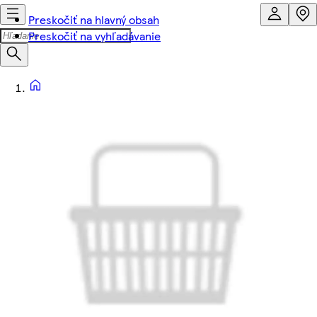
Preskočiť na hlavný obsah
Preskočiť na vyhľadávanie