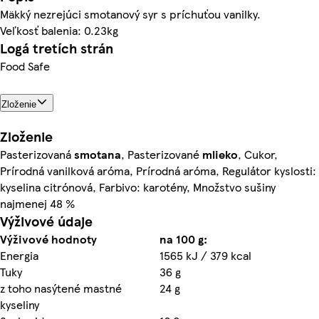
Mäkký nezrejúci smotanový syr s príchuťou vanilky.
Veľkosť balenia: 0.23kg
Logá tretích strán
Food Safe
Zloženie
Zloženie
Pasterizovaná
smotana
, Pasterizované
mlieko
, Cukor,
Prírodná vanilková aróma, Prírodná aróma, Regulátor kyslosti:
kyselina citrónová, Farbivo: karotény, Množstvo sušiny
najmenej 48 %
Výživové údaje
Výživové hodnoty
na 100 g:
Energia
1565 kJ / 379 kcal
Tuky
36 g
z toho nasýtené mastné
24 g
kyseliny