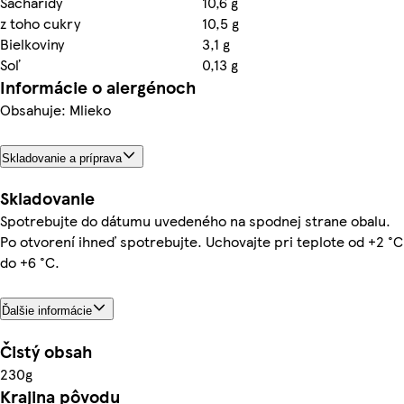
Sacharidy
10,6 g
z toho cukry
10,5 g
Bielkoviny
3,1 g
Soľ
0,13 g
Informácie o alergénoch
Obsahuje: Mlieko
Skladovanie a príprava
Skladovanie
Spotrebujte do dátumu uvedeného na spodnej strane obalu.
Po otvorení ihneď spotrebujte. Uchovajte pri teplote od +2 °C
do +6 °C.
Ďalšie informácie
Čistý obsah
230g
Krajina pôvodu