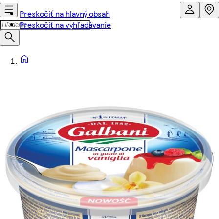
Preskočiť na hlavný obsah
Preskočiť na vyhľadávanie