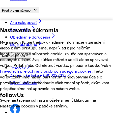
Pred prvým nákupom
Ako nakupovať
Nastavenia súkromia
Registrácia
Objednanie doručenia
My a našich 18 partnerov ukladáme informácie v zariadení
Moje obľúbené
alebo k nim pristupujeme, napríklad k jedinečným
identifikátorom v súboroch cookie, za účelom spracúvania
Kontaktujte nás
osobných údajov. Svoj súhlas môžete udeliť alebo spravovať
voľbou Prijať alebo Odmietnuť všetko, prípadne kedykoľvek v
Tesco.sk
Pravidlách pre ochranu osobných údajov a cookies.
Tieto
Zákaznícka linka - 0800222333
voľby oznámime našim partnerom a neovplyvnia údaje o
Výber obchodu
prehliadaní. Vaše rozhodnutie však zmení spôsob, akým vám
prispôsobíme nakupovanie na našom webe.
followUs
Svoje nastavenia súhlasu môžete zmeniť kliknutím na
Nastavenia cookies v pätičke stránky.