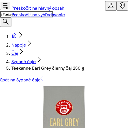
Preskočiť na hlavný obsah
Preskočiť na vyhľadávanie
Nápoje
Čaj
Sypané čaje
Teekanne Earl Grey čierny čaj 250 g
Späť na Sypané čaje