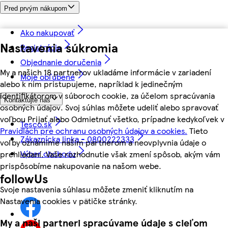
Pred prvým nákupom
Ako nakupovať
Nastavenia súkromia
Registrácia
Objednanie doručenia
My a našich 18 partnerov ukladáme informácie v zariadení
Moje obľúbené
alebo k nim pristupujeme, napríklad k jedinečným
identifikátorom v súboroch cookie, za účelom spracúvania
Kontaktujte nás
osobných údajov. Svoj súhlas môžete udeliť alebo spravovať
voľbou Prijať alebo Odmietnuť všetko, prípadne kedykoľvek v
Tesco.sk
Pravidlách pre ochranu osobných údajov a cookies.
Tieto
Zákaznícka linka - 0800222333
voľby oznámime našim partnerom a neovplyvnia údaje o
Výber obchodu
prehliadaní. Vaše rozhodnutie však zmení spôsob, akým vám
prispôsobíme nakupovanie na našom webe.
followUs
Svoje nastavenia súhlasu môžete zmeniť kliknutím na
Nastavenia cookies v pätičke stránky.
My a naši partneri spracúvame údaje s cieľom