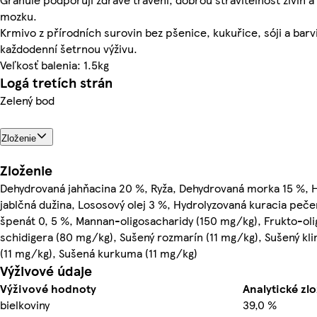
mozku.
Krmivo z přírodních surovin bez pšenice, kukuřice, sóji a bar
každodenní šetrnou výživu.
Veľkosť balenia: 1.5kg
Logá tretích strán
Zelený bod
Zloženie
Zloženie
Dehydrovaná jahňacina 20 %, Ryža, Dehydrovaná morka 15 %, H
jablčná dužina, Lososový olej 3 %, Hydrolyzovaná kuracia peče
špenát 0, 5 %, Mannan-oligosacharidy (150 mg/kg), Frukto-ol
schidigera (80 mg/kg), Sušený rozmarín (11 mg/kg), Sušený kli
(11 mg/kg), Sušená kurkuma (11 mg/kg)
Výživové údaje
Výživové hodnoty
Analytické zlo
bielkoviny
39,0 %