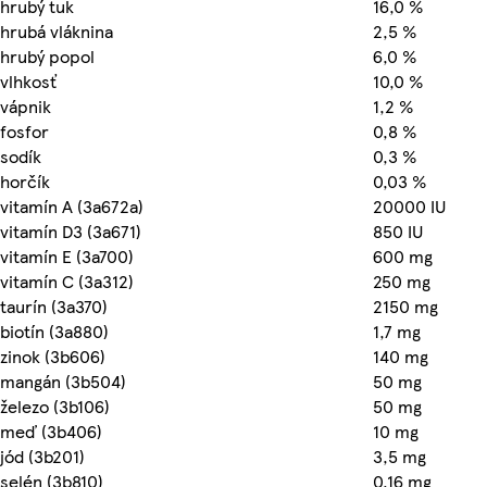
hrubý tuk
16,0 %
hrubá vláknina
2,5 %
hrubý popol
6,0 %
vlhkosť
10,0 %
vápnik
1,2 %
fosfor
0,8 %
sodík
0,3 %
horčík
0,03 %
vitamín A (3a672a)
20000 IU
vitamín D3 (3a671)
850 IU
vitamín E (3a700)
600 mg
vitamín C (3a312)
250 mg
taurín (3a370)
2150 mg
biotín (3a880)
1,7 mg
zinok (3b606)
140 mg
mangán (3b504)
50 mg
železo (3b106)
50 mg
meď (3b406)
10 mg
jód (3b201)
3,5 mg
selén (3b810)
0,16 mg