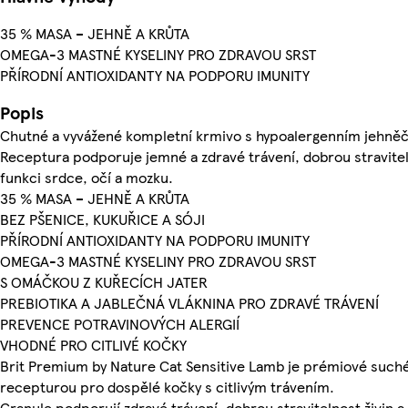
35 % MASA – JEHNĚ A KRŮTA
OMEGA-3 MASTNÉ KYSELINY PRO ZDRAVOU SRST
PŘÍRODNÍ ANTIOXIDANTY NA PODPORU IMUNITY
Popis
Chutné a vyvážené kompletní krmivo s hypoalergenním jehněč
Receptura podporuje jemné a zdravé trávení, dobrou stravitel
funkci srdce, očí a mozku.
35 % MASA – JEHNĚ A KRŮTA
BEZ PŠENICE, KUKUŘICE A SÓJI
PŘÍRODNÍ ANTIOXIDANTY NA PODPORU IMUNITY
OMEGA-3 MASTNÉ KYSELINY PRO ZDRAVOU SRST
S OMÁČKOU Z KUŘECÍCH JATER
PREBIOTIKA A JABLEČNÁ VLÁKNINA PRO ZDRAVÉ TRÁVENÍ
PREVENCE POTRAVINOVÝCH ALERGIÍ
VHODNÉ PRO CITLIVÉ KOČKY
Brit Premium by Nature Cat Sensitive Lamb je prémiové suché
recepturou pro dospělé kočky s citlivým trávením.
Granule podporují zdravé trávení, dobrou stravitelnost živin a