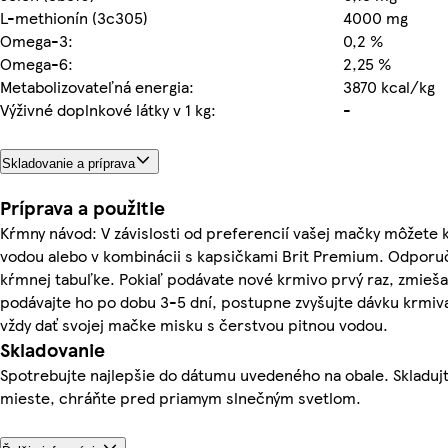
L-methionín (3c305)
4000 mg
Omega-3:
0,2 %
Omega-6:
2,25 %
Metabolizovateľná energia:
3870 kcal/kg
Výživné doplnkové látky v 1 kg:
-
Skladovanie a príprava
Príprava a použitie
Kŕmny návod: V závislosti od preferencií vašej mačky môžete
vodou alebo v kombinácii s kapsičkami Brit Premium. Odporu
kŕmnej tabuľke. Pokiaľ podávate nové krmivo prvý raz, zmieš
podávajte ho po dobu 3-5 dní, postupne zvyšujte dávku krmiv
vždy dať svojej mačke misku s čerstvou pitnou vodou.
Skladovanie
Spotrebujte najlepšie do dátumu uvedeného na obale. Skladu
mieste, chráňte pred priamym slnečným svetlom.