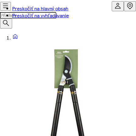
Preskočiť na hlavný obsah
Preskočiť na vyhľadávanie