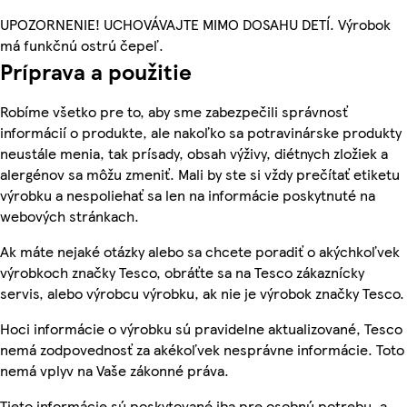
UPOZORNENIE! UCHOVÁVAJTE MIMO DOSAHU DETÍ. Výrobok
má funkčnú ostrú čepeľ.
Príprava a použitie
Robíme všetko pre to, aby sme zabezpečili správnosť
informácií o produkte, ale nakoľko sa potravinárske produkty
neustále menia, tak prísady, obsah výživy, diétnych zložiek a
alergénov sa môžu zmeniť. Mali by ste si vždy prečítať etiketu
výrobku a nespoliehať sa len na informácie poskytnuté na
webových stránkach.
Ak máte nejaké otázky alebo sa chcete poradiť o akýchkoľvek
výrobkoch značky Tesco, obráťte sa na Tesco zákaznícky
servis, alebo výrobcu výrobku, ak nie je výrobok značky Tesco.
Hoci informácie o výrobku sú pravidelne aktualizované, Tesco
nemá zodpovednosť za akékoľvek nesprávne informácie. Toto
nemá vplyv na Vaše zákonné práva.
Tieto informácie sú poskytované iba pre osobnú potrebu, a