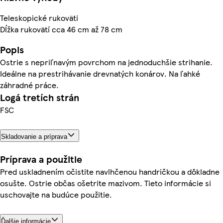
Teleskopické rukoväti
Dĺžka rukovätí cca 46 cm až 78 cm
Popis
Ostrie s nepriľnavým povrchom na jednoduchšie strihanie.
Ideálne na prestrihávanie drevnatých konárov. Na ľahké
záhradné práce.
Logá tretích strán
FSC
Skladovanie a príprava
Príprava a použitie
Pred uskladnením očistite navlhčenou handričkou a dôkladne
osušte. Ostrie občas ošetrite mazivom. Tieto informácie si
uschovajte na budúce použitie.
Ďalšie informácie