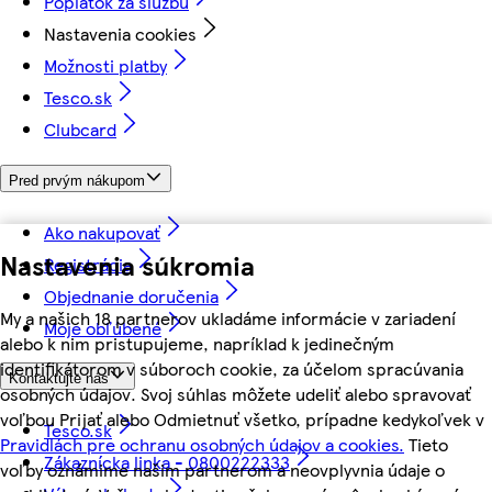
Poplatok za službu
Nastavenia cookies
Možnosti platby
Tesco.sk
Clubcard
Pred prvým nákupom
Ako nakupovať
Nastavenia súkromia
Registrácia
Objednanie doručenia
My a našich 18 partnerov ukladáme informácie v zariadení
Moje obľúbené
alebo k nim pristupujeme, napríklad k jedinečným
identifikátorom v súboroch cookie, za účelom spracúvania
Kontaktujte nás
osobných údajov. Svoj súhlas môžete udeliť alebo spravovať
voľbou Prijať alebo Odmietnuť všetko, prípadne kedykoľvek v
Tesco.sk
Pravidlách pre ochranu osobných údajov a cookies.
Tieto
Zákaznícka linka - 0800222333
voľby oznámime našim partnerom a neovplyvnia údaje o