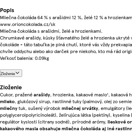
Popis
Mliečna čokoláda 64 % s arašidmi 12 %, želé 12 % a hrozienkam
www.orioncokolada.cz/sk
Mliečna čokoláda s arašidmi, želé a hrozienkami.
Chrumkavé arašidy, kúsky šťavnatého želé a hrozienka ukryté 
čokoláde - táto tabuľka je plná chutí, ktoré vás vždy prekvapia
chvíle oddychu alebo ako darček pre niekoho, kto má rád orig
Veľkosť balenia: 0.09kg
Zloženie
Zloženie
Cukor, pražené
arašidy
, hrozienka, kakaové maslo¹, kakaová 
mlieko
, glukózový sirup, rastlinné tuky (palmový, olej zo semi
mliečny
tuk, sušený výrobok
mliečnej srvátky
, emulgátory (lec
polyglycerolpolyricínoleát), želírujúca látka (pektíny), kyselina 
regulátor kyslosti (citrany sodné), prírodné arómy,
lieskové o
kakaového masla obsahuje mliečna čokoláda aj iné rastlin