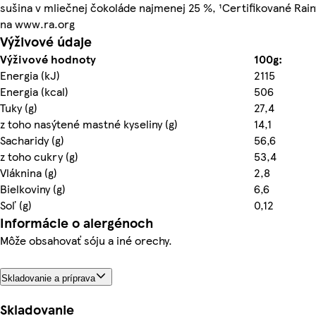
sušina v mliečnej čokoláde najmenej 25 %, ¹Certifikované Rainf
na www.ra.org
Výživové údaje
Výživové hodnoty
100g:
Energia (kJ)
2115
Energia (kcal)
506
Tuky (g)
27,4
z toho nasýtené mastné kyseliny (g)
14,1
Sacharidy (g)
56,6
z toho cukry (g)
53,4
Vláknina (g)
2,8
Bielkoviny (g)
6,6
Soľ (g)
0,12
Informácie o alergénoch
Môže obsahovať sóju a iné orechy.
Skladovanie a príprava
Skladovanie