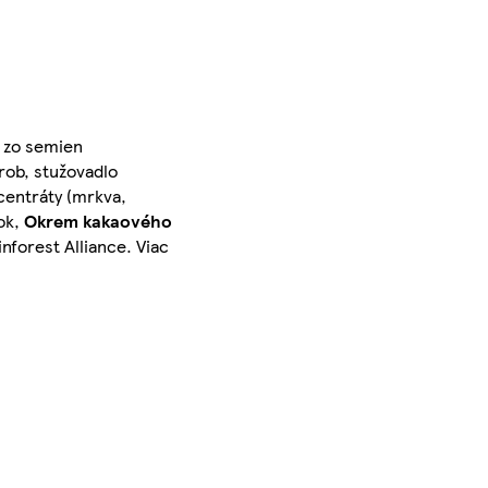
j zo semien
krob, stužovadlo
ncentráty (mrkva,
ok,
Okrem kakaového
nforest Alliance. Viac