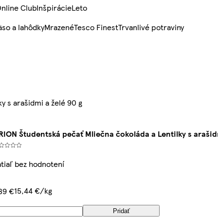
nline Club
Inšpirácie
Leto
so a lahôdky
Mrazené
Tesco Finest
Trvanlivé potraviny
y s arašidmi a želé 90 g
RION Študentská pečať Mliečna čokoláda a Lentilky s arašidm
tiaľ bez hodnotení
15,44 €/kg
39 €
Pridať