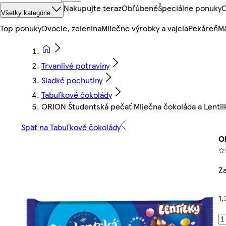
Nakupujte teraz
Obľúbené
Špeciálne ponuky
O
Všetky kategórie
Top ponuky
Ovocie, zelenina
Mliečne výrobky a vajcia
Pekáreň
Mä
Trvanlivé potraviny
Sladké pochutiny
Tabuľkové čokolády
ORION Študentská pečať Mliečna čokoláda a Lentilk
Späť na Tabuľkové čokolády
O
Za
1,