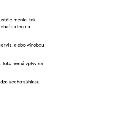
ustále menia, tak
iehať sa len na
servis, alebo výrobcu
. Toto nemá vplyv na
ádzajúceho súhlasu