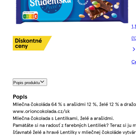
1,
(1
Ce
Popis produktu
Popis
Mliečna čokoláda 64 % s arašidmi 12 %, želé 12 % a dra
www.orioncokolada.cz/sk
Mliečna čokolada s Lentilkami, želé a arašidmi.
Pamätáte si na radosť z farebných Lentiliek? Teraz si j
šťavnaté želé a hravé Lentilky v mliečnej čokoláde vytv