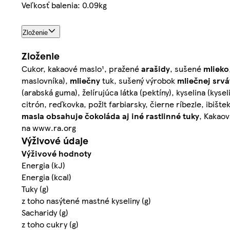
Veľkosť balenia: 0.09kg
Zloženie
Zloženie
Cukor, kakaové maslo¹, pražené
arašidy
, sušené
mlieko
maslovníka),
mliečny
tuk, sušený výrobok
mliečnej srvá
(arabská guma), želírujúca látka (pektíny), kyselina (kyse
citrón, reďkovka, požlt farbiarsky, čierne ríbezle, ibišt
masla obsahuje čokoláda aj iné rastlinné tuky
, Kakaov
na www.ra.org
Výživové údaje
Výživové hodnoty
Energia (kJ)
Energia (kcal)
Tuky (g)
z toho nasýtené mastné kyseliny (g)
Sacharidy (g)
z toho cukry (g)