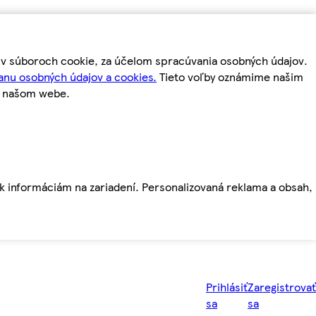
m v súboroch cookie, za účelom spracúvania osobných údajov.
anu osobných údajov a cookies.
Tieto voľby oznámime našim
a našom webe.
ť k informáciám na zariadení. Personalizovaná reklama a obsah,
Prihlásiť
Zaregistrovať
sa
sa