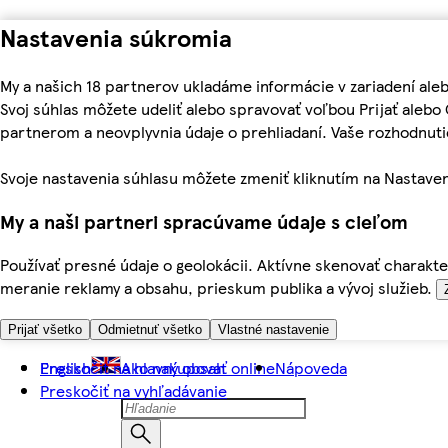
Nastavenia súkromia
My a našich 18 partnerov ukladáme informácie v zariadení ale
Svoj súhlas môžete udeliť alebo spravovať voľbou Prijať aleb
partnerom a neovplyvnia údaje o prehliadaní. Vaše rozhodnu
Svoje nastavenia súhlasu môžete zmeniť kliknutím na Nastaven
My a naši partneri spracúvame údaje s cieľom
Používať presné údaje o geolokácii. Aktívne skenovať charakter
meranie reklamy a obsahu, prieskum publika a vývoj služieb.
Prijať všetko
Odmietnuť všetko
Vlastné nastavenie
Preskočiť na hlavný obsah
English
Ako nakupovať online
Nápoveda
Preskočiť na vyhľadávanie