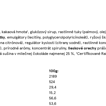
, kakaová hmota¹, glukózový sirup, rastlinné tuky (palmový, ole
tky
, emulgátory (lecitíny, polyglycerolpolyricínoleát), ryžový š
lina citrónová), regulátor kyslosti (citrany sodné), rastlinné ko
ek), prírodné arómy, koncentrát spiruliny,
lieskové orechy
práš
á sušina v mliečnej čokoláde najmenej 25 %, ¹Certifikované Rai
100g:
2189
524
29,4
15,2
56,6
53,6