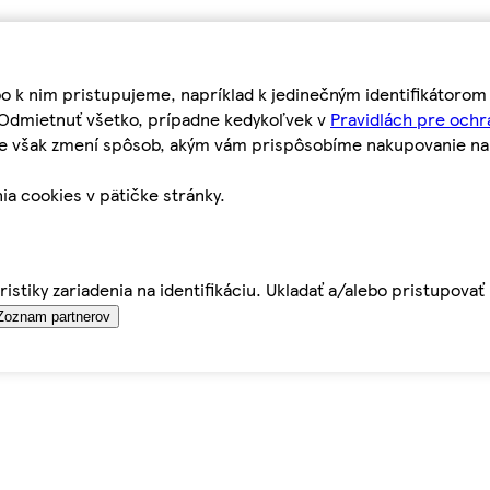
bo k nim pristupujeme, napríklad k jedinečným identifikátoro
o Odmietnuť všetko, prípadne kedykoľvek v
Pravidlách pre ochr
tie však zmení spôsob, akým vám prispôsobíme nakupovanie n
ia cookies v pätičke stránky.
istiky zariadenia na identifikáciu. Ukladať a/alebo pristupova
Zoznam partnerov