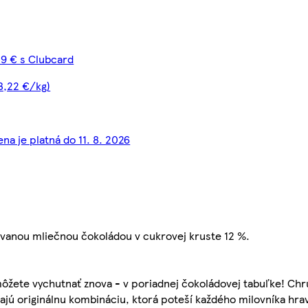
19 € s Clubcard
3,22 €/kg)
na je platná do 11. 8. 2026
žovanou mliečnou čokoládou v cukrovej kruste 12 %.
u môžete vychutnať znova - v poriadnej čokoládovej tabuľke! Ch
árajú originálnu kombináciu, ktorá poteší každého milovníka hr