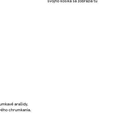
svojho košíka sa zobrazia tu
rumkavé arašidy,
avého chrumkania.