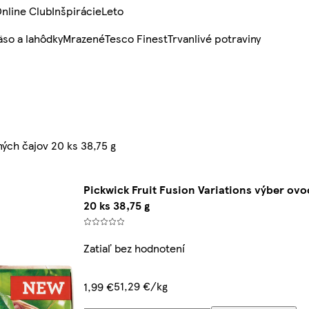
nline Club
Inšpirácie
Leto
so a lahôdky
Mrazené
Tesco Finest
Trvanlivé potraviny
ných čajov 20 ks 38,75 g
Pickwick Fruit Fusion Variations výber ov
20 ks 38,75 g
Zatiaľ bez hodnotení
51,29 €/kg
1,99 €