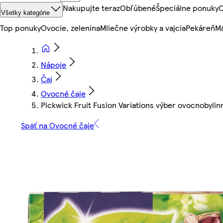
Nakupujte teraz
Obľúbené
Špeciálne ponuky
O
Všetky kategórie
Top ponuky
Ovocie, zelenina
Mliečne výrobky a vajcia
Pekáreň
Mä
Nápoje
Čaj
Ovocné čaje
Pickwick Fruit Fusion Variations výber ovocnobylin
Späť na Ovocné čaje