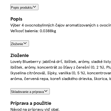
Popis produktu
Popis
Výber 4 ovocnobylinných čajov aromatizovaných s ovocí
Veľkosť balenia: 0.0388kg
Zloženie
Zloženie
Lovely Blueberry: jablčná drť, ibištek, arómy, sladké lis
ibištek, arómy, koncentrát zo šťavy z čerešní (0, 2 %), P
(kyselina citrónová), šípky, vanilka (0, 5 %), koncentrovan
aróma, červená repa, koreň sladkého drievka, škorica, ky
Skladovanie a príprava
Príprava a použitie
Návod na prípravu viď obal.