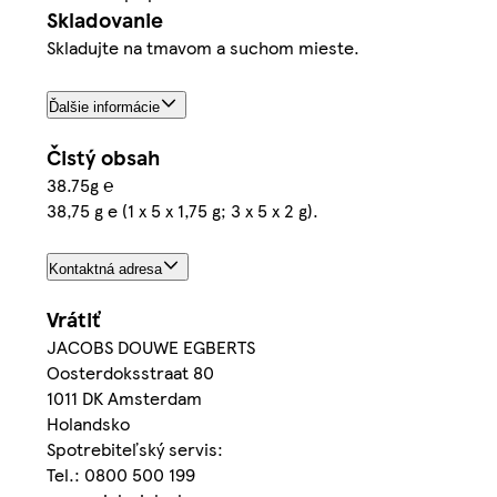
Skladovanie
Skladujte na tmavom a suchom mieste.
Ďalšie informácie
Čistý obsah
38.75g ℮
38,75 g e (1 x 5 x 1,75 g; 3 x 5 x 2 g).
Kontaktná adresa
Vrátiť
JACOBS DOUWE EGBERTS
Oosterdoksstraat 80
1011 DK Amsterdam
Holandsko
Spotrebiteľský servis:
Tel.: 0800 500 199