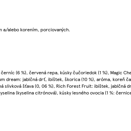
m a/alebo korením, porciovaných.
ty černíc (6 %), červená repa, kúsky čučoriedok (1 %), Magic Che
lum dream: jablčná drť, ibištek, škorica (10 %), aróma, koreň ča
á slivková šťava (0, 06 %), Rich Forest Fruit: ibištek, jablčná dr
selina (kyselina citrónová), kúsky lesného ovocia (1 %: černic