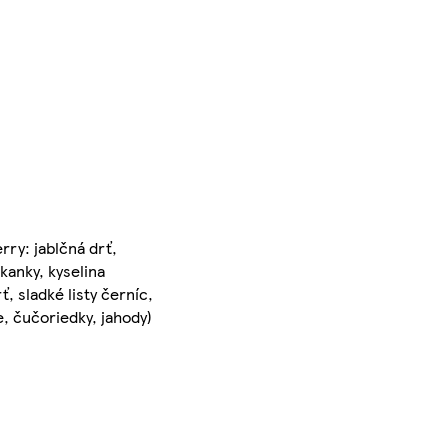
rry: jablčná drť,
kanky, kyselina
ť, sladké listy černíc,
e, čučoriedky, jahody)