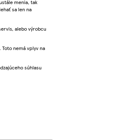
ustále menia, tak
iehať sa len na
servis, alebo výrobcu
. Toto nemá vplyv na
ádzajúceho súhlasu