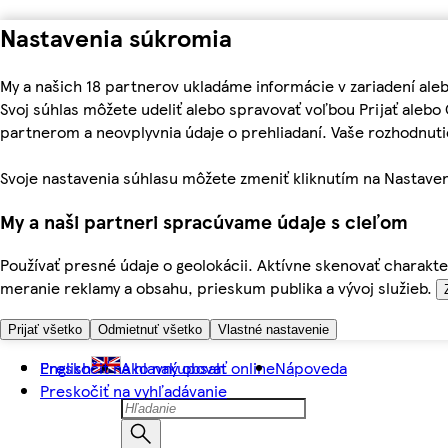
Nastavenia súkromia
My a našich 18 partnerov ukladáme informácie v zariadení ale
Svoj súhlas môžete udeliť alebo spravovať voľbou Prijať aleb
partnerom a neovplyvnia údaje o prehliadaní. Vaše rozhodnu
Svoje nastavenia súhlasu môžete zmeniť kliknutím na Nastaven
My a naši partneri spracúvame údaje s cieľom
Používať presné údaje o geolokácii. Aktívne skenovať charakter
meranie reklamy a obsahu, prieskum publika a vývoj služieb.
Prijať všetko
Odmietnuť všetko
Vlastné nastavenie
Preskočiť na hlavný obsah
English
Ako nakupovať online
Nápoveda
Preskočiť na vyhľadávanie