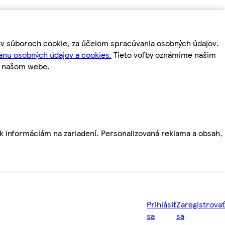
m v súboroch cookie, za účelom spracúvania osobných údajov.
anu osobných údajov a cookies.
Tieto voľby oznámime našim
a našom webe.
ť k informáciám na zariadení. Personalizovaná reklama a obsah,
Prihlásiť
Zaregistrovať
sa
sa