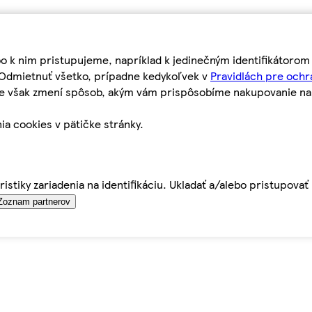
bo k nim pristupujeme, napríklad k jedinečným identifikátoro
o Odmietnuť všetko, prípadne kedykoľvek v
Pravidlách pre ochr
tie však zmení spôsob, akým vám prispôsobíme nakupovanie n
ia cookies v pätičke stránky.
istiky zariadenia na identifikáciu. Ukladať a/alebo pristupova
Zoznam partnerov