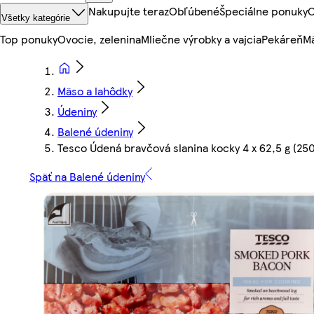
Nakupujte teraz
Obľúbené
Špeciálne ponuky
O
Všetky kategórie
Top ponuky
Ovocie, zelenina
Mliečne výrobky a vajcia
Pekáreň
Mä
Mäso a lahôdky
Údeniny
Balené údeniny
Tesco Údená bravčová slanina kocky 4 x 62,5 g (250
Späť na Balené údeniny