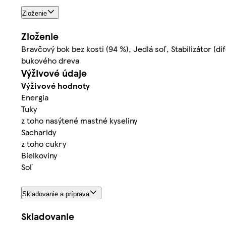
Zloženie
Zloženie
Bravčový bok bez kosti (94 %), Jedlá soľ, Stabilizátor (d
bukového dreva
Výživové údaje
Výživové hodnoty
Energia
Tuky
z toho nasýtené mastné kyseliny
Sacharidy
z toho cukry
Bielkoviny
Soľ
Skladovanie a príprava
Skladovanie