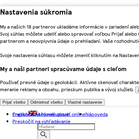
Nastavenia súkromia
My a našich 18 partnerov ukladáme informácie v zariadení ale
Svoj súhlas môžete udeliť alebo spravovať voľbou Prijať aleb
partnerom a neovplyvnia údaje o prehliadaní. Vaše rozhodnu
Svoje nastavenia súhlasu môžete zmeniť kliknutím na Nastaven
My a naši partneri spracúvame údaje s cieľom
Používať presné údaje o geolokácii. Aktívne skenovať charakter
meranie reklamy a obsahu, prieskum publika a vývoj služieb.
Prijať všetko
Odmietnuť všetko
Vlastné nastavenie
Preskočiť na hlavný obsah
English
Ako nakupovať online
Nápoveda
Preskočiť na vyhľadávanie