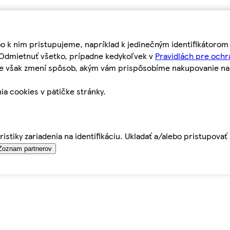
bo k nim pristupujeme, napríklad k jedinečným identifikátoro
o Odmietnuť všetko, prípadne kedykoľvek v
Pravidlách pre ochr
tie však zmení spôsob, akým vám prispôsobíme nakupovanie n
ia cookies v pätičke stránky.
istiky zariadenia na identifikáciu. Ukladať a/alebo pristupova
Zoznam partnerov