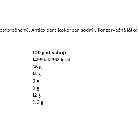
ifosforečnany), Antioxidant (askorban sodný), Konzervačná látka
100 g obsahuje
1499 kJ/363 kcal
35 g
14 g
0 g
0 g
12 g
2,3 g