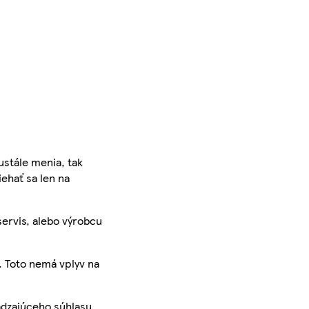
ustále menia, tak
iehať sa len na
servis, alebo výrobcu
. Toto nemá vplyv na
ádzajúceho súhlasu