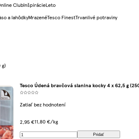
nline Club
Inšpirácie
Leto
so a lahôdky
Mrazené
Tesco Finest
Trvanlivé potraviny
 g)
Tesco Údená bravčová slanina kocky 4 x 62,5 g (250
Zatiaľ bez hodnotení
11,80 €/kg
2,95 €
Pridať