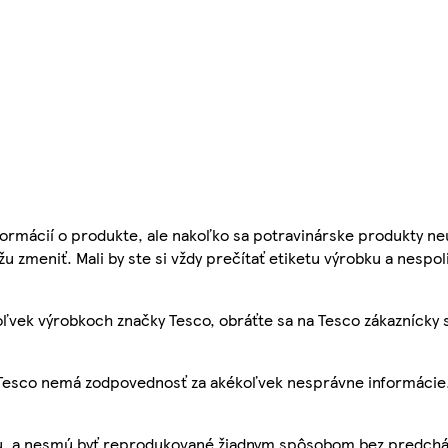
ormácií o produkte, ale nakoľko sa potravinárske produkty ne
žu zmeniť. Mali by ste si vždy prečítať etiketu výrobku a nespol
ľvek výrobkoch značky Tesco, obráťte sa na Tesco zákaznícky 
, Tesco nemá zodpovednosť za akékoľvek nesprávne informácie
bu, a nesmú byť reprodukované žiadnym spôsobom bez predch