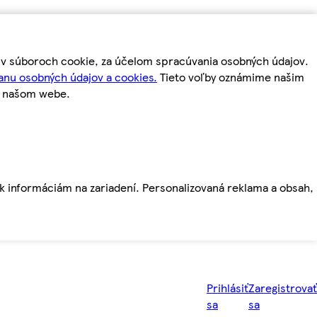
m v súboroch cookie, za účelom spracúvania osobných údajov.
anu osobných údajov a cookies.
Tieto voľby oznámime našim
a našom webe.
ť k informáciám na zariadení. Personalizovaná reklama a obsah,
Prihlásiť
Zaregistrovať
sa
sa