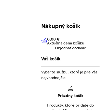
Nákupný košík
0,00 €
Aktuálna cena košíku
0,00 €
Aktuálna cena košíku
Objednať dodanie
Váš košík
Vyberte službu, ktorá je pre Vás
najvhodnejšie
Prázdny košík
Produkty, ktoré pridáte do