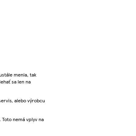
ustále menia, tak
iehať sa len na
servis, alebo výrobcu
. Toto nemá vplyv na