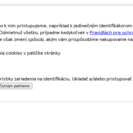
bo k nim pristupujeme, napríklad k jedinečným identifikátoro
o Odmietnuť všetko, prípadne kedykoľvek v
Pravidlách pre ochr
tie však zmení spôsob, akým vám prispôsobíme nakupovanie n
ia cookies v pätičke stránky.
istiky zariadenia na identifikáciu. Ukladať a/alebo pristupova
Zoznam partnerov