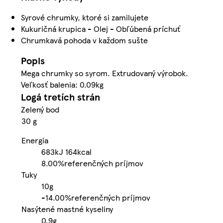
Syrové chrumky, ktoré si zamilujete
Kukuričná krupica - Olej - Obľúbená príchuť
Chrumkavá pohoda v každom sušte
Popis
Mega chrumky so syrom. Extrudovaný výrobok.
Veľkosť balenia: 0.09kg
Logá tretích strán
Zelený bod
30 g
Energia
683kJ
164kcal
8.00%
referenčných príjmov
Tuky
10g
-
14.00%
referenčných príjmov
Nasýtené mastné kyseliny
0.9g