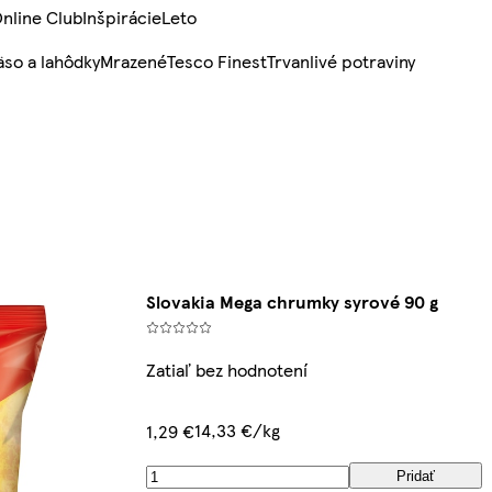
nline Club
Inšpirácie
Leto
so a lahôdky
Mrazené
Tesco Finest
Trvanlivé potraviny
Slovakia Mega chrumky syrové 90 g
Zatiaľ bez hodnotení
14,33 €/kg
1,29 €
Pridať