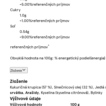
-
5.00%
referenčných príjmov
Cukry
1.0g
-
1.00%
referenčných príjmov
Soľ
0.54g
-
9.00%
referenčných príjmov
*
referenčných príjmov
Obvyklá hodnota na 100g: % energetický podiel{energia}
Zloženie
Zloženie
Kukuričná krupica (57 %), Slnečnicový olej (32 %), Jedlá
srvátka
,
Arašidy
, Kyselina (kyselina citrónová), Bylinky
Výživové údaje
Výživové hodnoty
100 g