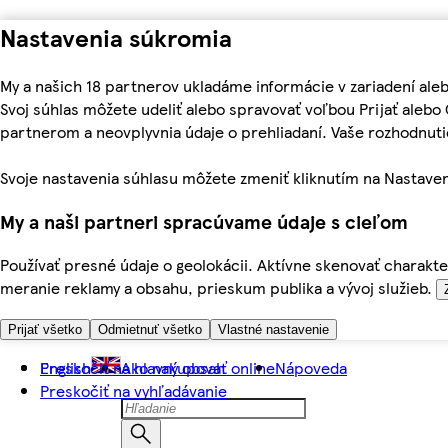
Nastavenia súkromia
My a našich 18 partnerov ukladáme informácie v zariadení ale
Svoj súhlas môžete udeliť alebo spravovať voľbou Prijať aleb
partnerom a neovplyvnia údaje o prehliadaní. Vaše rozhodnu
Svoje nastavenia súhlasu môžete zmeniť kliknutím na Nastaven
My a naši partneri spracúvame údaje s cieľom
Používať presné údaje o geolokácii. Aktívne skenovať charakter
meranie reklamy a obsahu, prieskum publika a vývoj služieb.
Prijať všetko
Odmietnuť všetko
Vlastné nastavenie
Preskočiť na hlavný obsah
English
Ako nakupovať online
Nápoveda
Preskočiť na vyhľadávanie