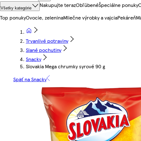
Nakupujte teraz
Obľúbené
Špeciálne ponuky
O
Všetky kategórie
Top ponuky
Ovocie, zelenina
Mliečne výrobky a vajcia
Pekáreň
Mä
Trvanlivé potraviny
Slané pochutiny
Snacky
Slovakia Mega chrumky syrové 90 g
Späť na Snacky