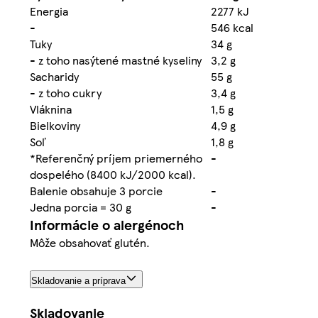
Energia
2277 kJ
-
546 kcal
Tuky
34 g
- z toho nasýtené mastné kyseliny
3,2 g
Sacharidy
55 g
- z toho cukry
3,4 g
Vláknina
1,5 g
Bielkoviny
4,9 g
Soľ
1,8 g
*Referenčný príjem priemerného
-
dospelého (8400 kJ/2000 kcal).
Balenie obsahuje 3 porcie
-
Jedna porcia = 30 g
-
Informácie o alergénoch
Môže obsahovať glutén.
Skladovanie a príprava
Skladovanie