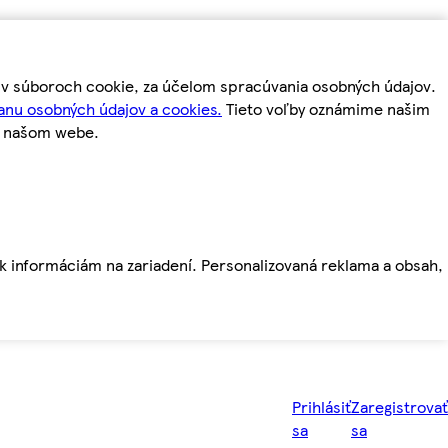
m v súboroch cookie, za účelom spracúvania osobných údajov.
anu osobných údajov a cookies.
Tieto voľby oznámime našim
a našom webe.
ť k informáciám na zariadení. Personalizovaná reklama a obsah,
Prihlásiť
Zaregistrovať
sa
sa