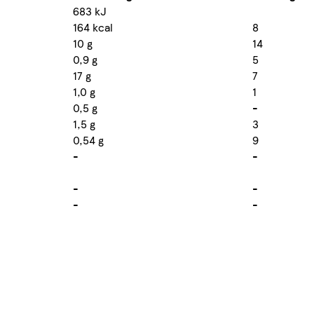
683 kJ
164 kcal
8
10 g
14
0,9 g
5
17 g
7
1,0 g
1
0,5 g
-
1,5 g
3
0,54 g
9
-
-
-
-
-
-