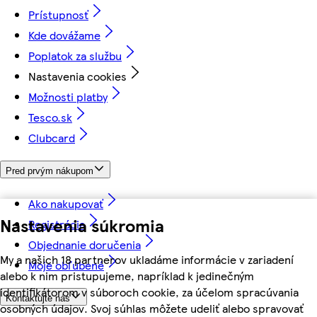
Prístupnosť
Kde dovážame
Poplatok za službu
Nastavenia cookies
Možnosti platby
Tesco.sk
Clubcard
Pred prvým nákupom
Ako nakupovať
Nastavenia súkromia
Registrácia
Objednanie doručenia
My a našich 18 partnerov ukladáme informácie v zariadení
Moje obľúbené
alebo k nim pristupujeme, napríklad k jedinečným
identifikátorom v súboroch cookie, za účelom spracúvania
Kontaktujte nás
osobných údajov. Svoj súhlas môžete udeliť alebo spravovať