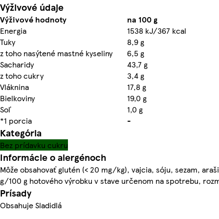
Výživové údaje
Výživové hodnoty
na 100 g
Energia
1538 kJ/367 kcal
Tuky
8,9 g
z toho nasýtené mastné kyseliny
6,5 g
Sacharidy
43,7 g
z toho cukry
3,4 g
Vláknina
17,8 g
Bielkoviny
19,0 g
Soľ
1,0 g
*1 porcia
-
Kategória
Bez prídavku cukru
Informácie o alergénoch
Môže obsahovať glutén (< 20 mg/kg), vajcia, sóju, sezam, araši
g/100 g hotového výrobku v stave určenom na spotrebu, roz
Prísady
Obsahuje Sladidlá