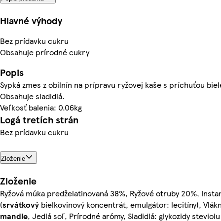
Hlavné výhody
Bez prídavku cukru
Obsahuje prírodné cukry
Popis
Sypká zmes z obilnín na prípravu ryžovej kaše s príchuťou bie
Obsahuje sladidlá.
Veľkosť balenia: 0.06kg
Logá tretích strán
Bez prídavku cukru
Zloženie
Zloženie
Ryžová múka predželatinovaná 38%, Ryžové otruby 20%, Insta
(
srvátkový
bielkovinový koncentrát, emulgátor: lecitíny), Vlá
mandle
, Jedlá soľ, Prírodné arómy, Sladidlá: glykozidy steviolu