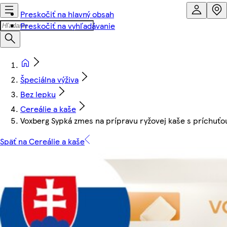
Preskočiť na hlavný obsah
Preskočiť na vyhľadávanie
Špeciálna výživa
Bez lepku
Cereálie a kaše
Voxberg Sypká zmes na prípravu ryžovej kaše s príchuťo
Späť na Cereálie a kaše