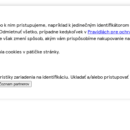
bo k nim pristupujeme, napríklad k jedinečným identifikátoro
o Odmietnuť všetko, prípadne kedykoľvek v
Pravidlách pre ochr
tie však zmení spôsob, akým vám prispôsobíme nakupovanie n
ia cookies v pätičke stránky.
istiky zariadenia na identifikáciu. Ukladať a/alebo pristupova
Zoznam partnerov