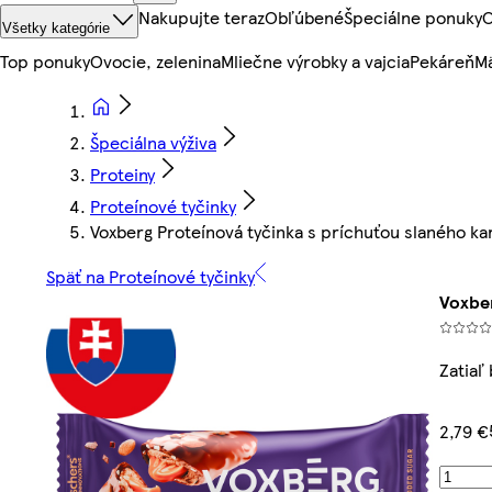
Nakupujte teraz
Obľúbené
Špeciálne ponuky
O
Všetky kategórie
Top ponuky
Ovocie, zelenina
Mliečne výrobky a vajcia
Pekáreň
Mä
Špeciálna výživa
Proteiny
Proteínové tyčinky
Voxberg Proteínová tyčinka s príchuťou slaného ka
Späť na Proteínové tyčinky
Voxber
Zatiaľ
2,79 €