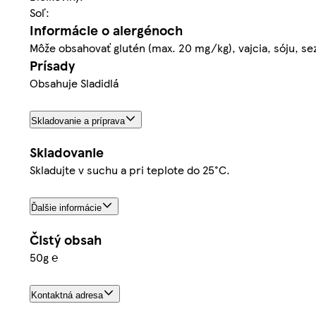
Soľ:
Informácie o alergénoch
Môže obsahovať glutén (max. 20 mg/kg), vajcia, sóju, se
Prísady
Obsahuje Sladidlá
Skladovanie a príprava
Skladovanie
Skladujte v suchu a pri teplote do 25°C.
Ďalšie informácie
Čistý obsah
50g ℮
Kontaktná adresa