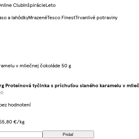
nline Club
Inšpirácie
Leto
so a lahôdky
Mrazené
Tesco Finest
Trvanlivé potraviny
ramelu v mliečnej čokoláde 50 g
g Proteínová tyčinka s príchuťou slaného karamelu v mlieč
 bez hodnotení
55,80 €/kg
Pridať