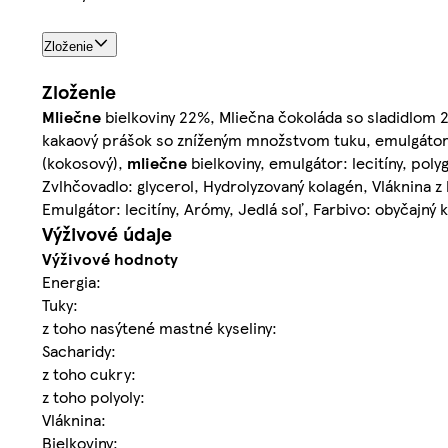
Zloženie
Zloženie
Mliečne
bielkoviny 22%, Mliečna čokoláda so sladidlom 
kakaový prášok so zníženým množstvom tuku, emulgátor: lec
(kokosový),
mliečne
bielkoviny, emulgátor: lecitíny, poly
Zvlhčovadlo: glycerol, Hydrolyzovaný kolagén, Vláknina 
Emulgátor: lecitíny, Arómy, Jedlá soľ, Farbivo: obyčajný 
Výživové údaje
Výživové hodnoty
Energia:
Tuky:
z toho nasýtené mastné kyseliny:
Sacharidy:
z toho cukry:
z toho polyoly:
Vláknina:
Bielkoviny: