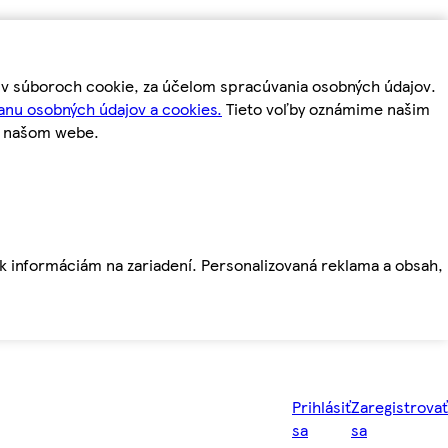
m v súboroch cookie, za účelom spracúvania osobných údajov.
anu osobných údajov a cookies.
Tieto voľby oznámime našim
a našom webe.
ť k informáciám na zariadení. Personalizovaná reklama a obsah,
Prihlásiť
Zaregistrovať
sa
sa