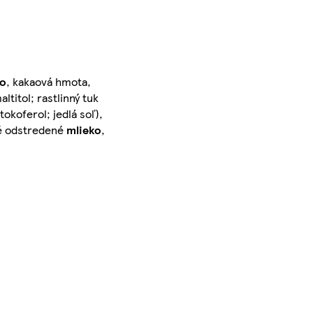
ko
, kakaová hmota,
titol; rastlinný tuk
tokoferol; jedlá soľ),
é odstredené
mlieko
,