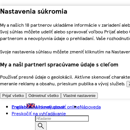
Nastavenia súkromia
My a našich 18 partnerov ukladáme informácie v zariadení ale
Svoj súhlas môžete udeliť alebo spravovať voľbou Prijať aleb
partnerom a neovplyvnia údaje o prehliadaní. Vaše rozhodnu
Svoje nastavenia súhlasu môžete zmeniť kliknutím na Nastaven
My a naši partneri spracúvame údaje s cieľom
Používať presné údaje o geolokácii. Aktívne skenovať charakter
meranie reklamy a obsahu, prieskum publika a vývoj služieb.
Prijať všetko
Odmietnuť všetko
Vlastné nastavenie
Preskočiť na hlavný obsah
English
Ako nakupovať online
Nápoveda
Preskočiť na vyhľadávanie