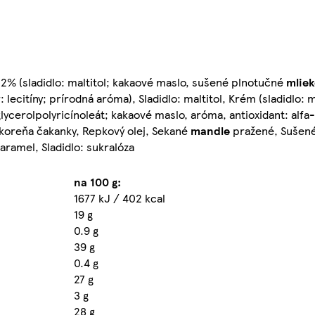
22% (sladidlo: maltitol; kakaové maslo, sušené plnotučné
mlie
itíny; prírodná aróma), Sladidlo: maltitol, Krém (sladidlo: mal
glycerolpolyricínoleát; kakaové maslo, aróma, antioxidant: alfa-
z koreňa čakanky, Repkový olej, Sekané
mandle
pražené, Sušen
karamel, Sladidlo: sukralóza
na 100 g:
1677 kJ / 402 kcal
19 g
0.9 g
39 g
0.4 g
27 g
3 g
28 g