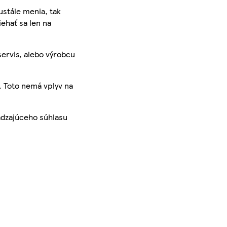
ustále menia, tak
iehať sa len na
servis, alebo výrobcu
. Toto nemá vplyv na
ádzajúceho súhlasu