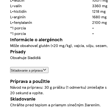
L-leucín
10071 mg
L-valín
3360 mg
L-histidín
1218 mg
L-arginín
1680 mg
L-fenylalanín
2100 mg
*1 porcia
-
*1 porcia
-
Informácie o alergénoch
Môže obsahovať glutén (<20 mg/kg), vajcia, sóju, sezam,
Prísady
Obsahuje Sladidlá
Skladovanie a príprava
Príprava a použitie
Návod na prípravu: 30 g prášku (1 odmerku) zmiešajte s
20 sekund a vypite.
Skladovanie
Chráňte pred teplom a priamym slnečným žiarením.