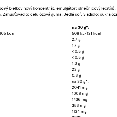
kový
bielkovinový koncentrát, emulgátor: slnečnicový lecitín),
 Zahusťovadlo: celulózová guma, Jedlá soľ, Sladidlo: sukralóz
:
na 30 g*:
405 kcal
508 kJ/121 kcal
2,7 g
1,7 g
< 0,5 g
< 0,5 g
1,3 g
23 g
0,3 g
na 30 g*:
2041 mg
1008 mg
1436 mg
353 mg
1134 mg