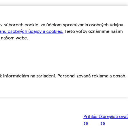
m v súboroch cookie, za účelom spracúvania osobných údajov.
anu osobných údajov a cookies.
Tieto voľby oznámime našim
a našom webe.
ť k informáciám na zariadení. Personalizovaná reklama a obsah,
Prihlásiť
Zaregistrovať
sa
sa