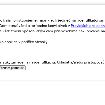
bo k nim pristupujeme, napríklad k jedinečným identifikátoro
o Odmietnuť všetko, prípadne kedykoľvek v
Pravidlách pre ochr
tie však zmení spôsob, akým vám prispôsobíme nakupovanie n
ia cookies v pätičke stránky.
istiky zariadenia na identifikáciu. Ukladať a/alebo pristupova
Zoznam partnerov