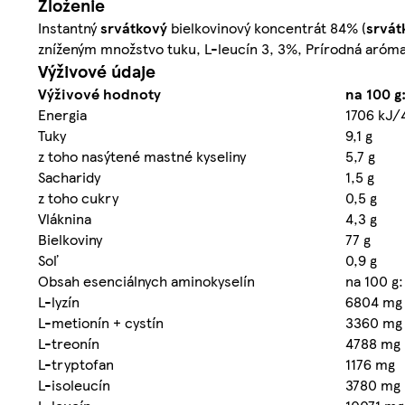
Zloženie
Instantný
srvátkový
bielkovinový koncentrát 84% (
srvát
zníženým množstvo tuku, L-leucín 3, 3%, Prírodná aróma,
Výživové údaje
Výživové hodnoty
na 100 g
Energia
1706 kJ/
Tuky
9,1 g
z toho nasýtené mastné kyseliny
5,7 g
Sacharidy
1,5 g
z toho cukry
0,5 g
Vláknina
4,3 g
Bielkoviny
77 g
Soľ
0,9 g
Obsah esenciálnych aminokyselín
na 100 g:
L-lyzín
6804 mg
L-metionín + cystín
3360 mg
L-treonín
4788 mg
L-tryptofan
1176 mg
L-isoleucín
3780 mg