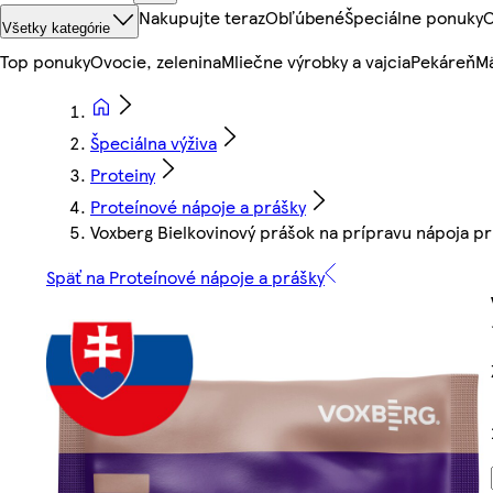
Nakupujte teraz
Obľúbené
Špeciálne ponuky
O
Všetky kategórie
Top ponuky
Ovocie, zelenina
Mliečne výrobky a vajcia
Pekáreň
Mä
Špeciálna výživa
Proteiny
Proteínové nápoje a prášky
Voxberg Bielkovinový prášok na prípravu nápoja pr
Späť na Proteínové nápoje a prášky