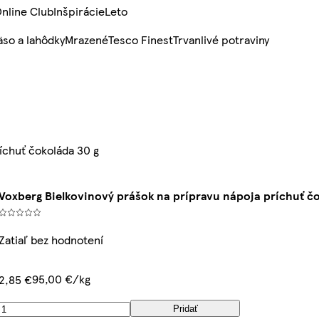
nline Club
Inšpirácie
Leto
so a lahôdky
Mrazené
Tesco Finest
Trvanlivé potraviny
íchuť čokoláda 30 g
Voxberg Bielkovinový prášok na prípravu nápoja príchuť čo
Zatiaľ bez hodnotení
95,00 €/kg
2,85 €
Pridať