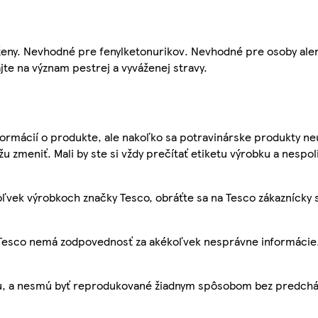
eny. Nevhodné pre fenylketonurikov. Nevhodné pre osoby alerg
jte na význam pestrej a vyváženej stravy.
ormácií o produkte, ale nakoľko sa potravinárske produkty ne
žu zmeniť. Mali by ste si vždy prečítať etiketu výrobku a nespol
ľvek výrobkoch značky Tesco, obráťte sa na Tesco zákaznícky 
, Tesco nemá zodpovednosť za akékoľvek nesprávne informácie
bu, a nesmú byť reprodukované žiadnym spôsobom bez predch