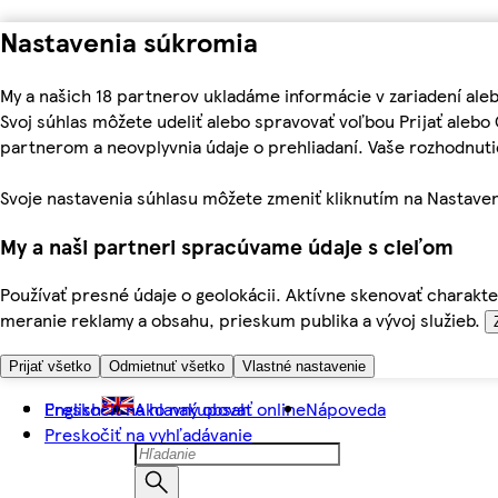
Nastavenia súkromia
My a našich 18 partnerov ukladáme informácie v zariadení ale
Svoj súhlas môžete udeliť alebo spravovať voľbou Prijať aleb
partnerom a neovplyvnia údaje o prehliadaní. Vaše rozhodnu
Svoje nastavenia súhlasu môžete zmeniť kliknutím na Nastaven
My a naši partneri spracúvame údaje s cieľom
Používať presné údaje o geolokácii. Aktívne skenovať charakter
meranie reklamy a obsahu, prieskum publika a vývoj služieb.
Prijať všetko
Odmietnuť všetko
Vlastné nastavenie
Preskočiť na hlavný obsah
English
Ako nakupovať online
Nápoveda
Preskočiť na vyhľadávanie