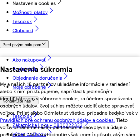
Nastavenia cookies
Možnosti platby
Tesco.sk
Clubcard
Pred prvým nákupom
Ako nakupovať
Nastavenia súkromia
Registrácia
Objednanie doručenia
My a našich 18 partnerov ukladáme informácie v zariadení
Moje obľúbené
alebo k nim pristupujeme, napríklad k jedinečným
identifikátorom v súboroch cookie, za účelom spracúvania
Kontaktujte nás
osobných údajov. Svoj súhlas môžete udeliť alebo spravovať
voľbou Prijať alebo Odmietnuť všetko, prípadne kedykoľvek v
Tesco.sk
Pravidlách pre ochranu osobných údajov a cookies.
Tieto
Zákaznícka linka - 0800222333
voľby oznámime našim partnerom a neovplyvnia údaje o
Výber obchodu
prehliadaní. Vaše rozhodnutie však zmení spôsob, akým vám