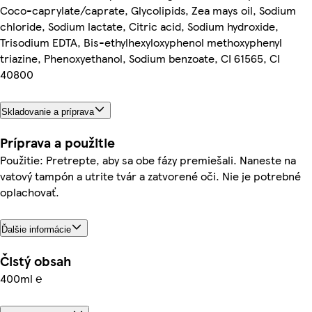
Coco-caprylate/caprate, Glycolipids, Zea mays oil, Sodium
chloride, Sodium lactate, Citric acid, Sodium hydroxide,
Trisodium EDTA, Bis-ethylhexyloxyphenol methoxyphenyl
triazine, Phenoxyethanol, Sodium benzoate, CI 61565, CI
40800
Skladovanie a príprava
Príprava a použitie
Použitie: Pretrepte, aby sa obe fázy premiešali. Naneste na
vatový tampón a utrite tvár a zatvorené oči. Nie je potrebné
oplachovať.
Ďalšie informácie
Čistý obsah
400ml ℮