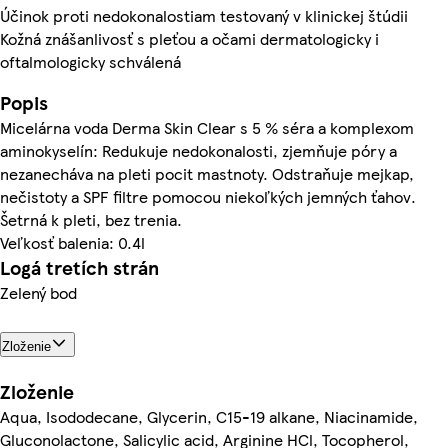
Účinok proti nedokonalostiam testovaný v klinickej štúdii
Kožná znášanlivosť s pleťou a očami dermatologicky i
oftalmologicky schválená
Popis
Micelárna voda Derma Skin Clear s 5 % séra a komplexom
aminokyselín: Redukuje nedokonalosti, zjemňuje póry a
nezanecháva na pleti pocit mastnoty. Odstraňuje mejkap,
nečistoty a SPF filtre pomocou niekoľkých jemných ťahov.
Šetrná k pleti, bez trenia.
Veľkosť balenia: 0.4l
Logá tretích strán
Zelený bod
Zloženie
Zloženie
Aqua, Isododecane, Glycerin, C15-19 alkane, Niacinamide,
Gluconolactone, Salicylic acid, Arginine HCl, Tocopherol,