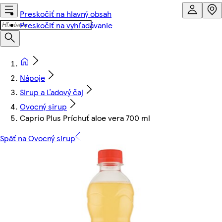
Preskočiť na hlavný obsah
Preskočiť na vyhľadávanie
Nápoje
Sirup a Ľadový čaj
Ovocný sirup
Caprio Plus Príchuť aloe vera 700 ml
Späť na Ovocný sirup