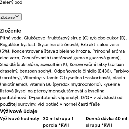
Zelený bod
Zloženie
Zloženie
Pitná voda, Glukózovo-fruktózový sirup (G) a/alebo cukor (D),
Regulátor kyslosti (kyselina citrónová), Extrakt z aloe vera
(5%), Koncentrovaná šťava z bieleho hrozna, Prírodná aróma
aloe vera, Zahusťovadlá (xantánová guma a guarová guma),
Sladidlá (sukralóza, acesulfám K), Konzervačné látky (sorban
draselný, benzoan sodný), Odpeňovacie činidlo (E436), Farbivo
(karotény), Vitamíny: vitamín C (kyselina L-askorbová), niacín
(nikotínamid), vitamín B6 (pyridoxinhydrochlorid), kyselina
listová (kyselina pteroylmonoglutámová) a kyselina
pantoténová (D-pantotenát vápenatý), D/G - v závislosti od
použitej suroviny: viď potlač v hornej časti fľaše
Výživové údaje
Výživové hodnoty
20 ml sirupu 1
Denná dávka 40 ml
porcia *RVH
sirupu *RVH