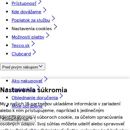
Prístupnosť
Kde dovážame
Poplatok za službu
Nastavenia cookies
Možnosti platby
Tesco.sk
Clubcard
Pred prvým nákupom
Ako nakupovať
Nastavenia súkromia
Registrácia
Objednanie doručenia
My a našich 18 partnerov ukladáme informácie v zariadení
Moje obľúbené
alebo k nim pristupujeme, napríklad k jedinečným
identifikátorom v súboroch cookie, za účelom spracúvania
Kontaktujte nás
osobných údajov. Svoj súhlas môžete udeliť alebo spravovať