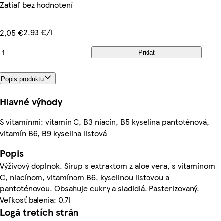
Zatiaľ bez hodnotení
2,93 €/l
2,05 €
Pridať
Popis produktu
Hlavné výhody
S vitamínmi: vitamín C, B3 niacín, B5 kyselina pantoténová,
vitamín B6, B9 kyselina listová
Popis
Výživový doplnok. Sirup s extraktom z aloe vera, s vitamínom
C, niacínom, vitamínom B6, kyselinou listovou a
pantoténovou. Obsahuje cukry a sladidlá. Pasterizovaný.
Veľkosť balenia: 0.7l
Logá tretích strán