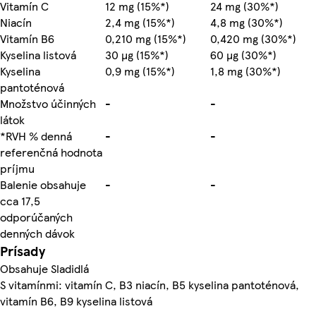
Vitamín C
12 mg (15%*)
24 mg (30%*)
Niacín
2,4 mg (15%*)
4,8 mg (30%*)
Vitamín B6
0,210 mg (15%*)
0,420 mg (30%*)
Kyselina listová
30 µg (15%*)
60 µg (30%*)
Kyselina
0,9 mg (15%*)
1,8 mg (30%*)
pantoténová
Množstvo účinných
-
-
látok
*RVH % denná
-
-
referenčná hodnota
príjmu
Balenie obsahuje
-
-
cca 17,5
odporúčaných
denných dávok
Prísady
Obsahuje Sladidlá
S vitamínmi: vitamín C, B3 niacín, B5 kyselina pantoténová,
vitamín B6, B9 kyselina listová