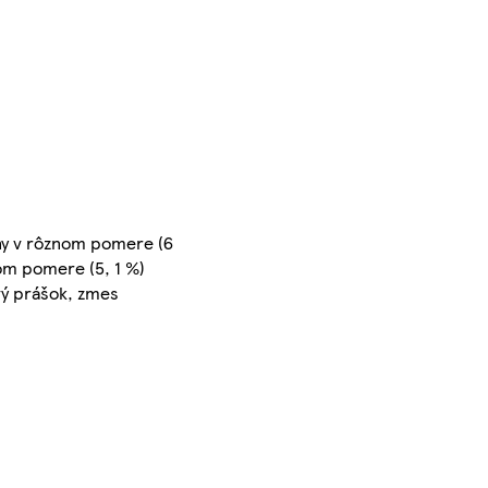
iny v rôznom pomere (6
nom pomere (5, 1 %)
ový prášok, zmes