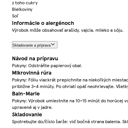
z toho cukry
Bielkoviny
Soľ
Informácie o alergénoch
Výrobok môže obsahovať arašidy, vajcia, mlieko a sóju.
Skladovanie a príprava
Návod na prípravu
Pokyny: Odstráňte papierový obal.
Mikrovlnná rúra
Pokyny: Fóliu viackrát prepichnite na niekoľkých miest
približne 3-4 minúty. Po ohriatí opäť neohrievajte. Všetk
Bain-Marie
Pokyny: Výrobok umiestnite na 10-15 minút do horúcej vo
upravené aj v jadre.
Skladovanie
Spotrebujte do/číslo šarže: viď bočná strana balenia. Sk