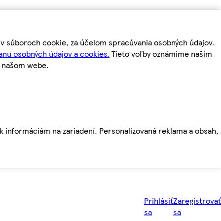
m v súboroch cookie, za účelom spracúvania osobných údajov.
anu osobných údajov a cookies.
Tieto voľby oznámime našim
a našom webe.
ť k informáciám na zariadení. Personalizovaná reklama a obsah,
Prihlásiť
Zaregistrovať
sa
sa