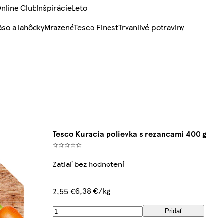
nline Club
Inšpirácie
Leto
so a lahôdky
Mrazené
Tesco Finest
Trvanlivé potraviny
Tesco Kuracia polievka s rezancami 400 g
Zatiaľ bez hodnotení
6,38 €/kg
2,55 €
Pridať