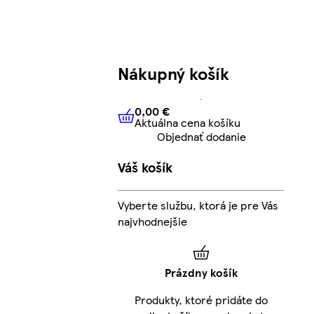
Nákupný košík
0,00 €
Aktuálna cena košíku
0,00 €
Aktuálna cena košíku
Objednať dodanie
Váš košík
Vyberte službu, ktorá je pre Vás
najvhodnejšie
Prázdny košík
Produkty, ktoré pridáte do