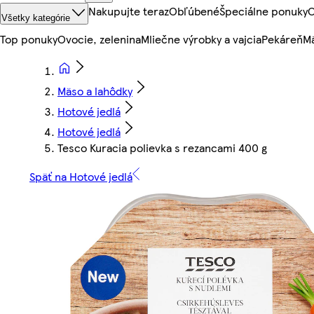
Nakupujte teraz
Obľúbené
Špeciálne ponuky
O
Všetky kategórie
Top ponuky
Ovocie, zelenina
Mliečne výrobky a vajcia
Pekáreň
Mä
Mäso a lahôdky
Hotové jedlá
Hotové jedlá
Tesco Kuracia polievka s rezancami 400 g
Späť na Hotové jedlá