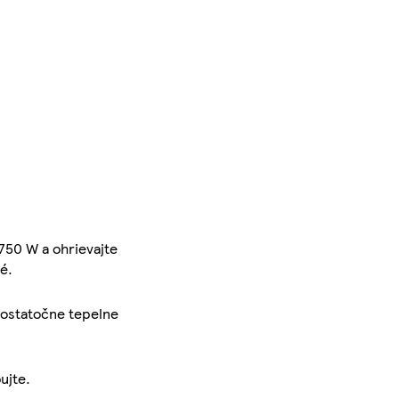
750 W a ohrievajte
é.
 dostatočne tepelne
ujte.