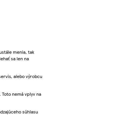
ustále menia, tak
iehať sa len na
servis, alebo výrobcu
. Toto nemá vplyv na
ádzajúceho súhlasu