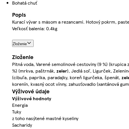
Bohatá chuť
Popis
Kurací vývar s mäsom a rezancami. Hotový pokrm, paste
Veľkosť balenia: 0.4kg
Zloženie
Zloženie
Pitná voda, Varené semolinové cestoviny (9 %) (krupica 
%) (mrkva, paštrnák,
zeler
), Jedlá soľ, Ligurček, Zeleni
(cibuľa, paprika, paradajky, koreň ligurčeka, špenát,
zel
korenín, kvasný ocot vínny, zahusťovadlo (xantánová gum
Výživové údaje
Výživové hodnoty
Energia
Tuky
z toho nasýtené mastné kyseliny
Sacharidy