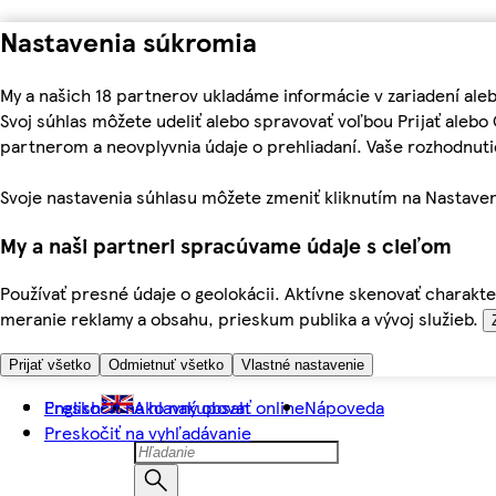
Nastavenia súkromia
My a našich 18 partnerov ukladáme informácie v zariadení ale
Svoj súhlas môžete udeliť alebo spravovať voľbou Prijať aleb
partnerom a neovplyvnia údaje o prehliadaní. Vaše rozhodnu
Svoje nastavenia súhlasu môžete zmeniť kliknutím na Nastaven
My a naši partneri spracúvame údaje s cieľom
Používať presné údaje o geolokácii. Aktívne skenovať charakter
meranie reklamy a obsahu, prieskum publika a vývoj služieb.
Prijať všetko
Odmietnuť všetko
Vlastné nastavenie
Preskočiť na hlavný obsah
English
Ako nakupovať online
Nápoveda
Preskočiť na vyhľadávanie