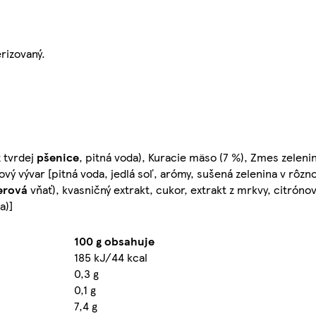
rizovaný.
z tvrdej
pšenice
, pitná voda), Kuracie mäso (7 %), Zmes zelen
nový vývar [pitná voda, jedlá soľ, arómy, sušená zelenina v rôz
erová
vňať), kvasničný extrakt, cukor, extrakt z mrkvy, citrón
a)]
100 g obsahuje
185 kJ/44 kcal
0,3 g
0,1 g
7,4 g