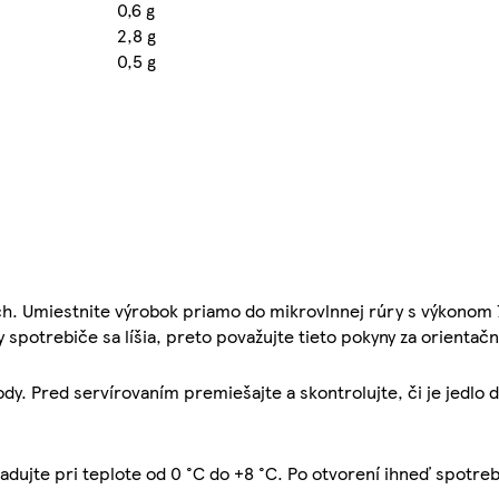
0,6 g
2,8 g
0,5 g
ach. Umiestnite výrobok priamo do mikrovlnnej rúry s výkonom 
y spotrebiče sa líšia, preto považujte tieto pokyny za orientačn
dy. Pred servírovaním premiešajte a skontrolujte, či je jedlo
ladujte pri teplote od 0 °C do +8 °C. Po otvorení ihneď spotreb