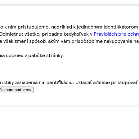
bo k nim pristupujeme, napríklad k jedinečným identifikátoro
o Odmietnuť všetko, prípadne kedykoľvek v
Pravidlách pre ochr
tie však zmení spôsob, akým vám prispôsobíme nakupovanie n
ia cookies v pätičke stránky.
istiky zariadenia na identifikáciu. Ukladať a/alebo pristupova
Zoznam partnerov