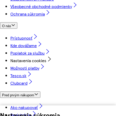
Všeobecné obchodné podmienky
Ochrana súkromia
O nás
Prístupnosť
Kde dovážame
Poplatok za službu
Nastavenia cookies
Možnosti platby
Tesco.sk
Clubcard
Pred prvým nákupom
Ako nakupovať
Nastavenia súkromia
Registrácia