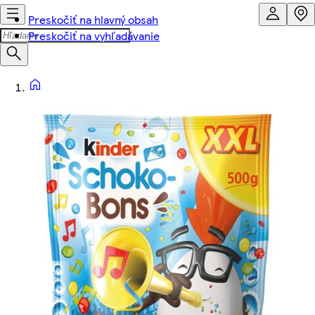
Preskočiť na hlavný obsah
Preskočiť na vyhľadávanie