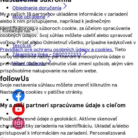
Objednanie doručenia
My a našich 18 partnerov ukladáme informácie v zariadení
Moje obľúbené
alebo k nim pristupujeme, napríklad k jedinečným
identifikátorom v súboroch cookie, za účelom spracúvania
Kontaktujte nás
osobných údajov. Svoj súhlas môžete udeliť alebo spravovať
voľbou Prijať alebo Odmietnuť všetko, prípadne kedykoľvek v
Tesco.sk
Pravidlách pre ochranu osobných údajov a cookies.
Tieto
Zákaznícka linka - 0800222333
voľby oznámime našim partnerom a neovplyvnia údaje o
Výber obchodu
prehliadaní. Vaše rozhodnutie však zmení spôsob, akým vám
prispôsobíme nakupovanie na našom webe.
followUs
Svoje nastavenia súhlasu môžete zmeniť kliknutím na
Nastavenia cookies v pätičke stránky.
My a naši partneri spracúvame údaje s cieľom
Používať presné údaje o geolokácii. Aktívne skenovať
charakteristiky zariadenia na identifikáciu. Ukladať a/alebo
pristupovať k informáciám na zariadení. Personalizovaná