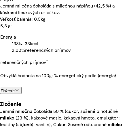
Jemná mliečna čokoláda s mliečnou náplňou (42,5 %) a
kúskami lieskových orieškov.
Veľkosť balenia: 0.5kg
5,8 g:
Energia
138kJ
33kcal
2.00%
referenčných príjmov
*
referenčných príjmov
Obvyklá hodnota na 100g: % energetický podiel{energia}
Zloženie
Zloženie
Jemná
mliečna
čokoláda 50 % (cukor, sušené plnotučné
mlieko
(23 %), kakaové maslo, kakaová hmota, emulgátor:
lecitíny (
sójové
); vanilín), Cukor, Sušené odtučnené
mlieko