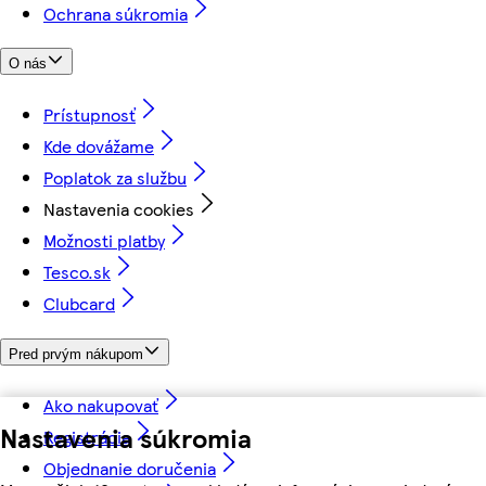
Ochrana súkromia
O nás
Prístupnosť
Kde dovážame
Poplatok za službu
Nastavenia cookies
Možnosti platby
Tesco.sk
Clubcard
Pred prvým nákupom
Ako nakupovať
Nastavenia súkromia
Registrácia
Objednanie doručenia