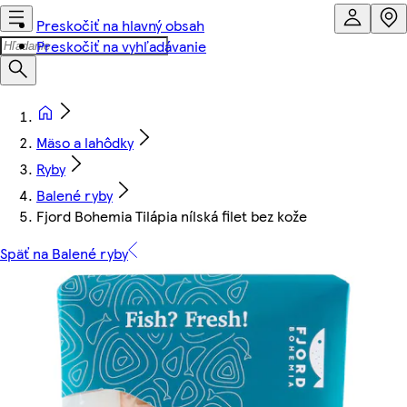
Preskočiť na hlavný obsah
Preskočiť na vyhľadávanie
Mäso a lahôdky
Ryby
Balené ryby
Fjord Bohemia Tilápia nílská filet bez kože
Späť na Balené ryby