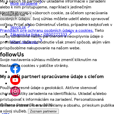
My a našich 18 partnerov ukladáme informácie v zariadení
Moje obľúbené
alebo k nim pristupujeme, napríklad k jedinečným
identifikátorom v súboroch cookie, za účelom spracúvania
Kontaktujte nás
osobných údajov. Svoj súhlas môžete udeliť alebo spravovať
voľbou Prijať alebo Odmietnuť všetko, prípadne kedykoľvek v
Tesco.sk
Pravidlách pre ochranu osobných údajov a cookies.
Tieto
Zákaznícka linka - 0800222333
voľby oznámime našim partnerom a neovplyvnia údaje o
Výber obchodu
prehliadaní. Vaše rozhodnutie však zmení spôsob, akým vám
prispôsobíme nakupovanie na našom webe.
followUs
Svoje nastavenia súhlasu môžete zmeniť kliknutím na
Nastavenia cookies v pätičke stránky.
My a naši partneri spracúvame údaje s cieľom
Používať presné údaje o geolokácii. Aktívne skenovať
charakteristiky zariadenia na identifikáciu. Ukladať a/alebo
pristupovať k informáciám na zariadení. Personalizovaná
©
Tesco Stores SR, a.s. 2026
reklama a obsah, meranie reklamy a obsahu, prieskum publika
a vývoj služieb.
Zoznam partnerov