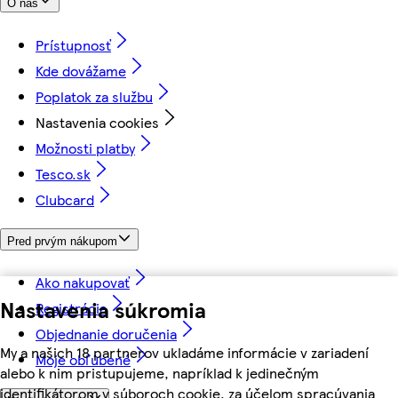
O nás
Prístupnosť
Kde dovážame
Poplatok za službu
Nastavenia cookies
Možnosti platby
Tesco.sk
Clubcard
Pred prvým nákupom
Ako nakupovať
Nastavenia súkromia
Registrácia
Objednanie doručenia
My a našich 18 partnerov ukladáme informácie v zariadení
Moje obľúbené
alebo k nim pristupujeme, napríklad k jedinečným
identifikátorom v súboroch cookie, za účelom spracúvania