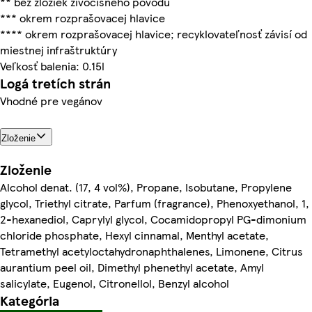
** bez zložiek živočíšneho pôvodu
*** okrem rozprašovacej hlavice
**** okrem rozprašovacej hlavice; recyklovateľnosť závisí od
miestnej infraštruktúry
Veľkosť balenia: 0.15l
Logá tretích strán
Vhodné pre vegánov
Zloženie
Zloženie
Alcohol denat. (17, 4 vol%), Propane, Isobutane, Propylene
glycol, Triethyl citrate, Parfum (fragrance), Phenoxyethanol, 1,
2-hexanediol, Caprylyl glycol, Cocamidopropyl PG-dimonium
chloride phosphate, Hexyl cinnamal, Menthyl acetate,
Tetramethyl acetyloctahydronaphthalenes, Limonene, Citrus
aurantium peel oil, Dimethyl phenethyl acetate, Amyl
salicylate, Eugenol, Citronellol, Benzyl alcohol
Kategória