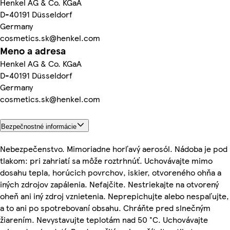
Henkel AG & Co. KGaA
D-40191 Düsseldorf
Germany
cosmetics.sk@henkel.com
Meno a adresa
Henkel AG & Co. KGaA
D-40191 Düsseldorf
Germany
cosmetics.sk@henkel.com
Bezpečnostné informácie
Nebezpečenstvo. Mimoriadne horľavý aerosól. Nádoba je pod
tlakom: pri zahriatí sa môže roztrhnúť. Uchovávajte mimo
dosahu tepla, horúcich povrchov, iskier, otvoreného ohňa a
iných zdrojov zapálenia. Nefajčite. Nestriekajte na otvorený
oheň ani iný zdroj vznietenia. Neprepichujte alebo nespaľujte,
a to ani po spotrebovaní obsahu. Chráňte pred slnečným
žiarením. Nevystavujte teplotám nad 50 °C. Uchovávajte