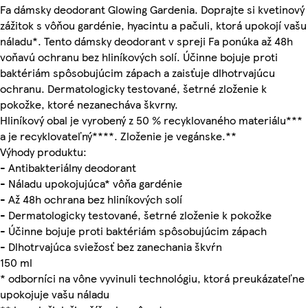
Fa dámsky deodorant Glowing Gardenia. Doprajte si kvetinový
zážitok s vôňou gardénie, hyacintu a pačuli, ktorá upokojí vašu
náladu*. Tento dámsky deodorant v spreji Fa ponúka až 48h
voňavú ochranu bez hliníkových solí. Účinne bojuje proti
baktériám spôsobujúcim zápach a zaisťuje dlhotrvajúcu
ochranu. Dermatologicky testované, šetrné zloženie k
pokožke, ktoré nezanecháva škvrny.
Hliníkový obal je vyrobený z 50 % recyklovaného materiálu***
a je recyklovateľný****. Zloženie je vegánske.**
Výhody produktu:
- Antibakteriálny deodorant
- Náladu upokojujúca* vôňa gardénie
- Až 48h ochrana bez hliníkových solí
- Dermatologicky testované, šetrné zloženie k pokožke
- Účinne bojuje proti baktériám spôsobujúcim zápach
- Dlhotrvajúca sviežosť bez zanechania škvŕn
150 ml
* odborníci na vône vyvinuli technológiu, ktorá preukázateľne
upokojuje vašu náladu