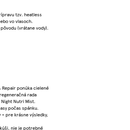
ípravu tzv. heatless
lebo vo vlasoch.
o pôvodu (vrátane vody).
 & Repair ponúka cielené
a regeneračná rada
Night Nutri Mist.
lasy počas spánku.
 - pre krásne výsledky,
kúši, nie je potrebné