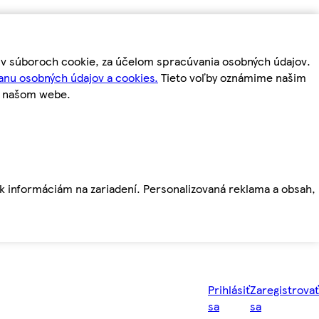
m v súboroch cookie, za účelom spracúvania osobných údajov.
anu osobných údajov a cookies.
Tieto voľby oznámime našim
a našom webe.
ť k informáciám na zariadení. Personalizovaná reklama a obsah,
Prihlásiť
Zaregistrovať
sa
sa