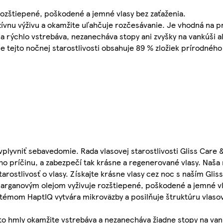
 rozštiepené, poškodené a jemné vlasy bez zaťaženia.
zívnu výživu a okamžite uľahčuje rozčesávanie. Je vhodná na pr
sa rýchlo vstrebáva, nezanecháva stopy ani zvyšky na vankúši a
e tejto nočnej starostlivosti obsahuje 89 % zložiek prírodnéh
vplyvniť sebavedomie. Rada vlasovej starostlivosti Gliss Care
ho príčinu, a zabezpečí tak krásne a regenerované vlasy. Naš
ostlivosť o vlasy. Získajte krásne vlasy cez noc s naším Gliss 
s arganovým olejom vyživuje rozštiepené, poškodené a jemné v
émom HaptIQ vytvára mikroväzby a posilňuje štruktúru vlasov
ejto hmly okamžite vstrebáva a nezanecháva žiadne stopy na van