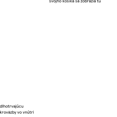
svojho košíka sa zobrazia tu
 dlhotrvajúcu
ikroväzby vo vnútri