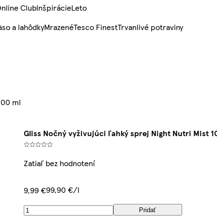
nline Club
Inšpirácie
Leto
so a lahôdky
Mrazené
Tesco Finest
Trvanlivé potraviny
 100 ml
Gliss Nočný vyživujúci ľahký sprej Night Nutri Mist 1
Zatiaľ bez hodnotení
99,90 €/l
9,99 €
Pridať