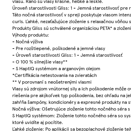
vlasu. Ráno sú vlasy krásne, hebké a lesklé.
Úroveň starostlivosti Gliss: 1 - Jemná starostlivosť pre
Táto nočná starostlivosť v spreji poskytuje vlasom inten
curls. Ľahké, nezaťažujúce zloženie s relaxačnou vôňou 
Produkty Gliss sú schválené organizáciou PETA* a zloženi
Výhody produktu:
- Nočná výživa
- Pre rozštiepené, poškodené a jemné vlasy
- Úroveň starostlivosti Gliss: 1 - Jemná starostlivosť
- O 100 % silnejšie vlasy**
- S HaptIQ systémom a arganovým olejom
*Certifikácia netestovania na zvieratách
** V porovnaní s neošetrenými vlasmi
Vlasy sú zdrojom vnútornej sily a ich poškodenie môže o
riešenia pre akýkoľvek typ poškodenia, bez ohľadu na je
zahŕňa šampóny, kondicionéry a expresné produkty na star
Nočná výživa: Ošetrujúce zloženie tohto nočného séra 
S HaptIQ systémom: Zloženie tohto nočného séra so syst
ktoré uvidíte aj pocítite.
Ľahké zloženie: Po aplikácii sa bezoplachové zloženie t