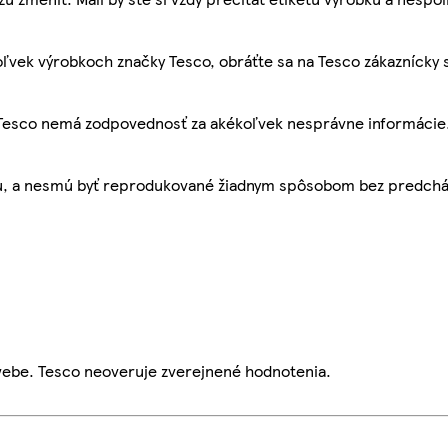
ľvek výrobkoch značky Tesco, obráťte sa na Tesco zákaznícky 
, Tesco nemá zodpovednosť za akékoľvek nesprávne informácie
bu, a nesmú byť reprodukované žiadnym spôsobom bez predch
webe. Tesco neoveruje zverejnené hodnotenia.