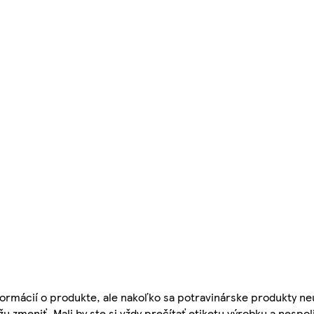
ormácií o produkte, ale nakoľko sa potravinárske produkty ne
žu zmeniť. Mali by ste si vždy prečítať etiketu výrobku a nespol