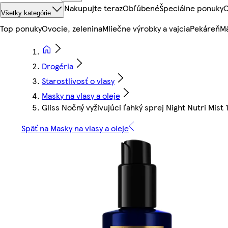
Nakupujte teraz
Obľúbené
Špeciálne ponuky
O
Všetky kategórie
Top ponuky
Ovocie, zelenina
Mliečne výrobky a vajcia
Pekáreň
Mä
Drogéria
Starostlivosť o vlasy
Masky na vlasy a oleje
Gliss Nočný vyživujúci ľahký sprej Night Nutri Mist
Späť na Masky na vlasy a oleje