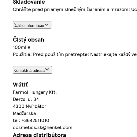
Skladovanie
Chráňte pred priamym slnečným žiarením a mrazom! Ucho
Ďalšie informácie
Čistý obsah
100ml ℮
Použitie: Pred použitím pretrepte! Nastriekajte každý 
Kontaktná adresa
Vrátiť
Farmol Hungary Kft.
Derzsi u. 34
4300 Nyírbátor
Madžarska
tel: +3642511010
cosmetics.sk@henkel.com
Adresa distribútora