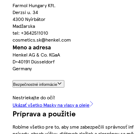
Farmol Hungary Kft.
Derzsi u. 34
4300 Nyírbátor
Madžarska
tel: +3642511010
cosmetics.sk@henkel.com
Meno a adresa
Henkel AG & Co. KGaA
D-40191 Düsseldorf
Germany
Bezpečnostné informácie
Nestriekajte do očí!
Ukázať všetko Masky na vlasy a oleje
Príprava a použitie
Robíme všetko pre to, aby sme zabezpečili správnosť inf
prísady, obsah výživy, diétnych zložiek a alergénov sa mô