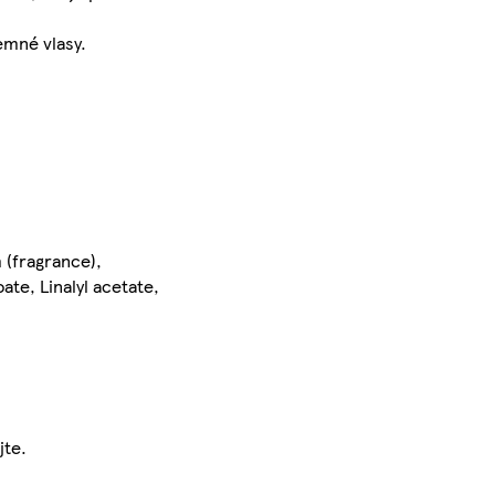
emné vlasy.
 (fragrance),
te, Linalyl acetate,
jte.