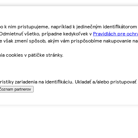
bo k nim pristupujeme, napríklad k jedinečným identifikátoro
o Odmietnuť všetko, prípadne kedykoľvek v
Pravidlách pre ochr
tie však zmení spôsob, akým vám prispôsobíme nakupovanie n
ia cookies v pätičke stránky.
istiky zariadenia na identifikáciu. Ukladať a/alebo pristupova
Zoznam partnerov