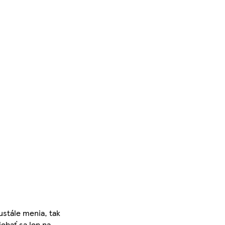
ustále menia, tak
iehať sa len na