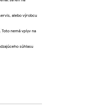
servis, alebo výrobcu
. Toto nemá vplyv na
ádzajúceho súhlasu