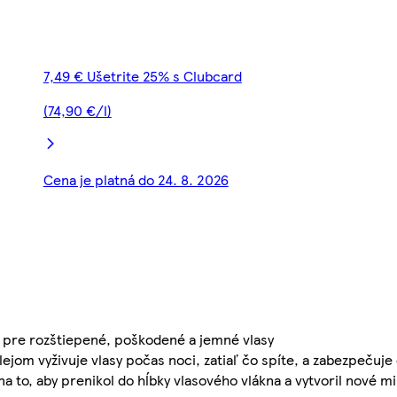
7,49 € Ušetrite 25% s Clubcard
(74,90 €/l)
Cena je platná do 24. 8. 2026
a pre rozštiepené, poškodené a jemné vlasy
ejom vyživuje vlasy počas noci, zatiaľ čo spíte, a zabezpečuje
na to, aby prenikol do hĺbky vlasového vlákna a vytvoril nové m