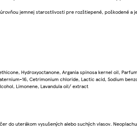
 úrovňou jemnej starostlivosti pre rozštiepené, poškodené a j
methicone, Hydroxyoctanone, Argania spinosa kernel oil, Parfum
ernium-16, Cetrimonium chloride, Lactic acid, Sodium benzoa
lcohol, Limonene, Lavandula oil/ extract
večer do uterákom vysušených alebo suchých vlasov. Neoplachu