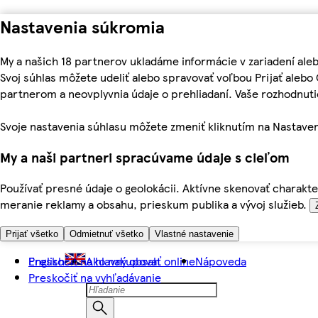
Nastavenia súkromia
My a našich 18 partnerov ukladáme informácie v zariadení ale
Svoj súhlas môžete udeliť alebo spravovať voľbou Prijať aleb
partnerom a neovplyvnia údaje o prehliadaní. Vaše rozhodnu
Svoje nastavenia súhlasu môžete zmeniť kliknutím na Nastaven
My a naši partneri spracúvame údaje s cieľom
Používať presné údaje o geolokácii. Aktívne skenovať charakter
meranie reklamy a obsahu, prieskum publika a vývoj služieb.
Prijať všetko
Odmietnuť všetko
Vlastné nastavenie
Preskočiť na hlavný obsah
English
Ako nakupovať online
Nápoveda
Preskočiť na vyhľadávanie