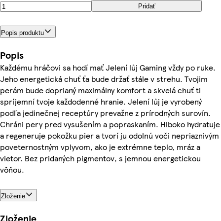
Pridať
Popis produktu
Popis
Každému hráčovi sa hodí mať Jelení lůj Gaming vždy po ruke.
Jeho energetická chuť ťa bude držať stále v strehu. Tvojim
perám bude doprianý maximálny komfort a skvelá chuť ti
spríjemní tvoje každodenné hranie. Jelení lůj je vyrobený
podľa jedinečnej receptúry prevažne z prírodných surovín.
Chráni pery pred vysušením a popraskaním. Hlboko hydratuje
a regeneruje pokožku pier a tvorí ju odolnú voči nepriaznivým
poveternostným vplyvom, ako je extrémne teplo, mráz a
vietor. Bez pridaných pigmentov, s jemnou energetickou
vôňou.
Zloženie
Zloženie