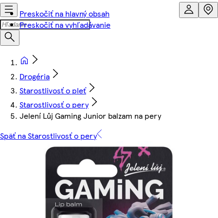
Preskočiť na hlavný obsah
Preskočiť na vyhľadávanie
Drogéria
Starostlivosť o pleť
Starostlivosť o pery
Jelení Lůj Gaming Junior balzam na pery
Späť na Starostlivosť o pery