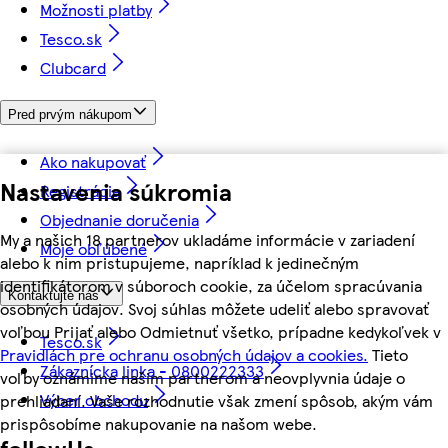
Možnosti platby
Tesco.sk
Clubcard
Pred prvým nákupom
Ako nakupovať
Nastavenia súkromia
Registrácia
Objednanie doručenia
My a našich 18 partnerov ukladáme informácie v zariadení
Moje obľúbené
alebo k nim pristupujeme, napríklad k jedinečným
identifikátorom v súboroch cookie, za účelom spracúvania
Kontaktujte nás
osobných údajov. Svoj súhlas môžete udeliť alebo spravovať
voľbou Prijať alebo Odmietnuť všetko, prípadne kedykoľvek v
Tesco.sk
Pravidlách pre ochranu osobných údajov a cookies.
Tieto
Zákaznícka linka - 0800222333
voľby oznámime našim partnerom a neovplyvnia údaje o
Výber obchodu
prehliadaní. Vaše rozhodnutie však zmení spôsob, akým vám
prispôsobíme nakupovanie na našom webe.