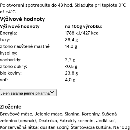
Po otvorení spotrebujte do 48 hod. Skladujte pri teplote 0°C
až +4°C.
Výživové hodnoty
Výživové hodnoty
na 100g výrobku:
Energia:
1788 kJ/427 kcal
tuky:
36,4 g
z toho nasýtené mastné
14,0 g
kyseliny:
sacharidy:
2,2 g
z toho cukry:
<0,5 g
bielkoviny:
23,8 g
soľ:
4,0 g
Jeleň saláma jemne pikantná
Zloženie
Bravčové mäso, Jelenie mäso, Slanina, Koreniny, Sušená
zelenina (cesnak), Dextróza, Extrakty korenín, Jedlá soľ,
Konzervačná látka: dusitan sodný, Štartovacia kultúra, Na 100g