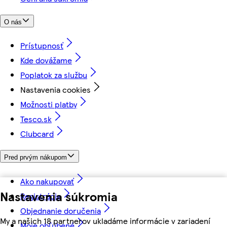
O nás
Prístupnosť
Kde dovážame
Poplatok za službu
Nastavenia cookies
Možnosti platby
Tesco.sk
Clubcard
Pred prvým nákupom
Ako nakupovať
Nastavenia súkromia
Registrácia
Objednanie doručenia
My a našich 18 partnerov ukladáme informácie v zariadení
Moje obľúbené