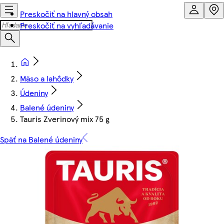
Preskočiť na hlavný obsah
Preskočiť na vyhľadávanie
Mäso a lahôdky
Údeniny
Balené údeniny
Tauris Zverinový mix 75 g
Späť na Balené údeniny