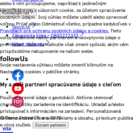
alebo k nim pristupujeme, napríklad k jedinečným
identifikátorom v súboroch cookie, za účelom spracúvania
Kontaktujte nás
osobných údajov. Svoj súhlas môžete udeliť alebo spravovať
voľbou Prijať alebo Odmietnuť všetko, prípadne kedykoľvek v
Tesco.sk
Pravidlách pre ochranu osobných údajov a cookies.
Tieto
Zákaznícka linka - 0800222333
voľby oznámime našim partnerom a neovplyvnia údaje o
Výber obchodu
prehliadaní. Vaše rozhodnutie však zmení spôsob, akým vám
prispôsobíme nakupovanie na našom webe.
followUs
Svoje nastavenia súhlasu môžete zmeniť kliknutím na
Nastavenia cookies v pätičke stránky.
My a naši partneri spracúvame údaje s cieľom
Používať presné údaje o geolokácii. Aktívne skenovať
charakteristiky zariadenia na identifikáciu. Ukladať a/alebo
pristupovať k informáciám na zariadení. Personalizovaná
©
Tesco Stores SR, a.s. 2026
reklama a obsah, meranie reklamy a obsahu, prieskum publika
a vývoj služieb.
Zoznam partnerov