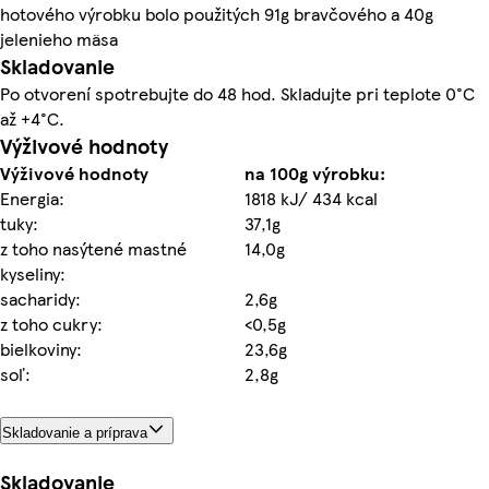
hotového výrobku bolo použitých 91g bravčového a 40g
jelenieho mäsa
Skladovanie
Po otvorení spotrebujte do 48 hod. Skladujte pri teplote 0°C
až +4°C.
Výživové hodnoty
Výživové hodnoty
na 100g výrobku:
Energia:
1818 kJ/ 434 kcal
tuky:
37,1g
z toho nasýtené mastné
14,0g
kyseliny:
sacharidy:
2,6g
z toho cukry:
<0,5g
bielkoviny:
23,6g
soľ:
2,8g
Skladovanie a príprava
Skladovanie