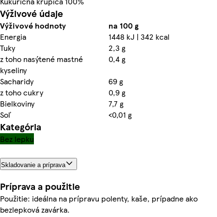
Kukuričná krupica 100%
Výživové údaje
Výživové hodnoty
na 100 g
Energia
1448 kJ | 342 kcal
Tuky
2,3 g
z toho nasýtené mastné
0,4 g
kyseliny
Sacharidy
69 g
z toho cukry
0,9 g
Bielkoviny
7,7 g
Soľ
<0,01 g
Kategória
Bez lepku
Skladovanie a príprava
Príprava a použitie
Použitie: ideálna na prípravu polenty, kaše, prípadne ako
bezlepková zavárka.