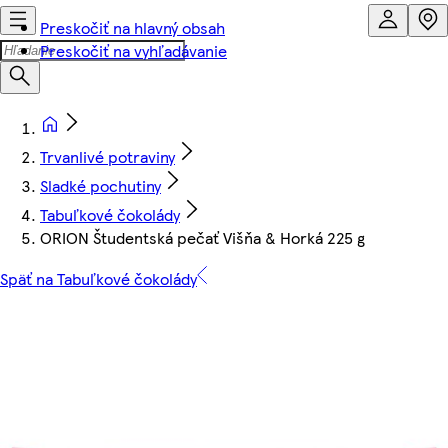
Preskočiť na hlavný obsah
Preskočiť na vyhľadávanie
Trvanlivé potraviny
Sladké pochutiny
Tabuľkové čokolády
ORION Študentská pečať Višňa & Horká 225 g
Späť na Tabuľkové čokolády