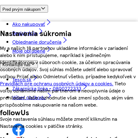
Pred prvým nákupom
Ako nakupovať
Nastavenia súkromia
Registrácia
Objednanie doručenia
My a našich 18 partnerov ukladáme informácie v zariadení
Moje obľúbené
alebo k nim pristupujeme, napríklad k jedinečným
identifikátorom v súboroch cookie, za účelom spracúvania
Kontaktujte nás
osobných údajov. Svoj súhlas môžete udeliť alebo spravovať
voľbou Prijať alebo Odmietnuť všetko, prípadne kedykoľvek v
Tesco.sk
Pravidlách pre ochranu osobných údajov a cookies.
Tieto
Zákaznícka linka - 0800222333
voľby oznámime našim partnerom a neovplyvnia údaje o
Výber obchodu
prehliadaní. Vaše rozhodnutie však zmení spôsob, akým vám
prispôsobíme nakupovanie na našom webe.
followUs
Svoje nastavenia súhlasu môžete zmeniť kliknutím na
Nastavenia cookies v pätičke stránky.