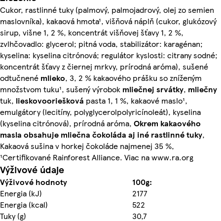
Cukor, rastlinné tuky (palmový, palmojadrový, olej zo semien
maslovníka), kakaová hmota¹, višňová náplň (cukor, glukózový
sirup, višne 1, 2 %, koncentrát višňovej šťavy 1, 2 %,
zvlhčovadlo: glycerol; pitná voda, stabilizátor: karagénan;
kyselina: kyselina citrónová; regulátor kyslosti: citrany sodné;
koncentrát šťavy z čiernej mrkvy, prírodná aróma), sušené
odtučnené
mlieko
, 3, 2 % kakaového prášku so zníženým
množstvom tuku¹, sušený výrobok
mliečnej srvátky
,
mliečny
tuk,
lieskovooriešková
pasta 1, 1 %, kakaové maslo¹,
emulgátory (lecitíny, polyglycerolpolyricínoleát), kyselina
(kyselina citrónová), prírodná aróma,
Okrem kakaového
masla obsahuje mliečna čokoláda aj iné rastlinné tuky
,
Kakaová sušina v horkej čokoláde najmenej 35 %,
¹Certifikované Rainforest Alliance. Viac na www.ra.org
Výživové údaje
Výživové hodnoty
100g:
Energia (kJ)
2177
Energia (kcal)
522
Tuky (g)
30,7