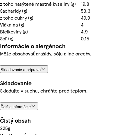
z toho nasýtené mastné kyseliny (g)
19,8
Sacharidy (g)
53,3
z toho cukry (g)
49,9
Vláknina (g)
4
Bielkoviny (g)
4,9
Soľ (g)
0,15
Informácie o alergénoch
Môže obsahovať arašidy, sóju a iné orechy.
Skladovanie a príprava
Skladovanie
Skladujte v suchu, chráňte pred teplom.
Ďalšie informácie
Čistý obsah
225g