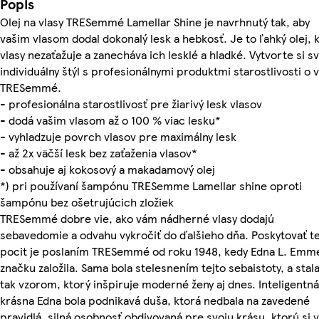
Popis
Olej na vlasy TRESemmé Lamellar Shine je navrhnutý tak, aby
vašim vlasom dodal dokonalý lesk a hebkosť. Je to ľahký olej, 
vlasy nezaťažuje a zanecháva ich lesklé a hladké. Vytvorte si sv
individuálny štýl s profesionálnymi produktmi starostlivosti o v
TRESemmé.
- profesionálna starostlivosť pre žiarivý lesk vlasov
- dodá vašim vlasom až o 100 % viac lesku*
- vyhladzuje povrch vlasov pre maximálny lesk
- až 2x väčší lesk bez zaťaženia vlasov*
- obsahuje aj kokosový a makadamový olej
*) pri používaní šampónu TRESemme Lamellar shine oproti
šampónu bez ošetrujúcich zložiek
TRESemmé dobre vie, ako vám nádherné vlasy dodajú
sebavedomie a odvahu vykročiť do ďalšieho dňa. Poskytovať t
pocit je poslaním TRESemmé od roku 1948, kedy Edna L. Emm
značku založila. Sama bola stelesnením tejto sebaistoty, a stala
tak vzorom, ktorý inšpiruje moderné ženy aj dnes. Inteligentná
krásna Edna bola podnikavá duša, ktorá nedbala na zavedené
pravidlá, silná osobnosť obdivovaná pre svoju krásu, ktorú si 