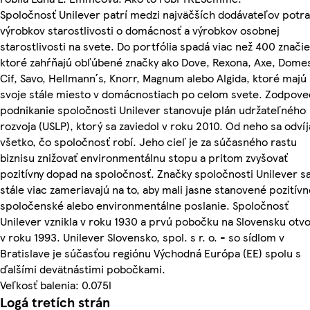
Spoločnosť Unilever patrí medzi najväčších dodávateľov potra
výrobkov starostlivosti o domácnosť a výrobkov osobnej
starostlivosti na svete. Do portfólia spadá viac než 400 značie
ktoré zahŕňajú obľúbené značky ako Dove, Rexona, Axe, Dome
Cif, Savo, Hellmann´s, Knorr, Magnum alebo Algida, ktoré majú
svoje stále miesto v domácnostiach po celom svete. Zodpov
podnikanie spoločnosti Unilever stanovuje plán udržateľného
rozvoja (USLP), ktorý sa zaviedol v roku 2010. Od neho sa odvíj
všetko, čo spoločnosť robí. Jeho cieľ je za súčasného rastu
biznisu znižovať environmentálnu stopu a pritom zvyšovať
pozitívny dopad na spoločnosť. Značky spoločnosti Unilever s
stále viac zameriavajú na to, aby mali jasne stanovené pozitívn
spoločenské alebo environmentálne poslanie. Spoločnosť
Unilever vznikla v roku 1930 a prvú pobočku na Slovensku otvo
v roku 1993. Unilever Slovensko, spol. s r. o. - so sídlom v
Bratislave je súčasťou regiónu Východná Európa (EE) spolu s
ďalšími devätnástimi pobočkami.
Veľkosť balenia: 0.075l
Logá tretích strán