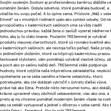
Svojím osobným životom aj profesionálnou kariérou dláždila c
ostatným ženám. Dobyla odvetvie, ktoré pomáhala budovať, a
vtlačila mu svoju pečať. A to úplne sama. Príslovie „Máš v seb
Emmé“ sa v mnohých rodinách ujalo ako symbol odvahy. Od n
prvopočiatku v kaderníckych salónoch sme sa vždy riadili
jednoduchou pravdou: každá žena si zaslúži vyzerať nádherne 
toho, aby ju to stálo imanie. Poslaním TRESemmé je vytvárať
produkty vlasovej starostlivosti, ktoré sú rovnako kvalitné ako 
v kaderníckych salónoch, ale nestoja toľko peňazí. Naše prod
s jedinečným zložením, ktoré sa inšpirujú kaderníckou praxou 
testované stylistami, vám pomáhajú vytvárať vlastné účesy, zá
a pocit ako zo salónu každý deň. TRESemmé stále podporuje
hodnoty, ktoré vytýčila naša inšpiratívna zakladateľka: nezávisl
spoliehanie sa na seba samého a hlavne sebaistotu, ktorú
potrebujete, aby ste dokázali vykročiť v ústrety ďalšej výzve,
práve tak ako Edna. Pretože nikto nerozumel tomu, ako dokáž
krásne upravené vlasy zdvihnúť sebavedomie, viac ako ona, a
preto aj my chceme pomáhať moderným ženám všade na svet
aby sa nebáli vystupovať a jednať s dôverou v seba samé. Ako 
robila Edna L. Emméová. Ako to robí TRESemmé.