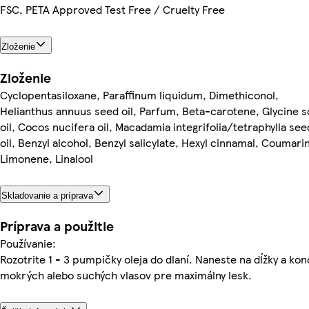
FSC, PETA Approved Test Free / Cruelty Free
Zloženie
Zloženie
Cyclopentasiloxane, Paraffinum liquidum, Dimethiconol,
Helianthus annuus seed oil, Parfum, Beta-carotene, Glycine s
oil, Cocos nucifera oil, Macadamia integrifolia/tetraphylla see
oil, Benzyl alcohol, Benzyl salicylate, Hexyl cinnamal, Coumarin
Limonene, Linalool
Skladovanie a príprava
Príprava a použitie
Používanie:
Rozotrite 1 - 3 pumpičky oleja do dlaní. Naneste na dĺžky a ko
mokrých alebo suchých vlasov pre maximálny lesk.