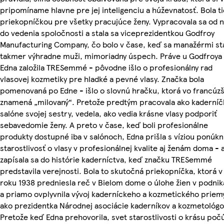
pripomíname hlavne pre jej inteligenciu a húževnatosť. Bola ti
priekopníčkou pre všetky pracujúce ženy. Vypracovala sa od n
do vedenia spoločnosti a stala sa viceprezidentkou Godfroy
Manufacturing Company, čo bolo v čase, keď sa manažérmi stá
takmer výhradne muži, mimoriadny úspech. Práve u Godfroya
Edna založila TRESemmé - pôvodne išlo o profesionálny rad
vlasovej kozmetiky pre hladké a pevné vlasy. Značka bola
pomenovaná po Edne - išlo o slovnú hračku, ktorá vo francúzš
znamená „milovaný“. Pretože predtým pracovala ako kaderníč
salóne svojej sestry, vedela, ako vedia krásne vlasy podporiť
sebavedomie ženy. A preto v čase, keď boli profesionálne
produkty dostupné iba v salónoch, Edna prišla s víziou ponúkn
starostlivosť o vlasy v profesionálnej kvalite aj ženám doma - 
zapísala sa do histórie kaderníctva, keď značku TRESemmé
predstavila verejnosti. Bola to skutočná priekopníčka, ktorá v
roku 1938 predniesla reč v Bielom dome o úlohe žien v podnik
a priamo ovplyvnila vývoj kaderníckeho a kozmetického priem
ako prezidentka Národnej asociácie kaderníkov a kozmetológo
Pretože keď Edna prehovorila, svet starostlivosti o krásu počú