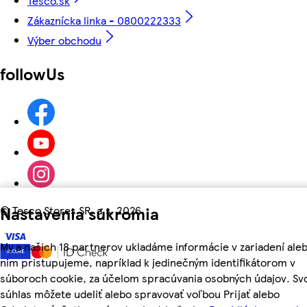
Tesco.sk
Zákaznícka linka - 0800222333
Výber obchodu
followUs
Nastavenia súkromia
©
Tesco Stores SR, a.s. 2026
My a našich 18 partnerov ukladáme informácie v zariadení aleb
nim pristupujeme, napríklad k jedinečným identifikátorom v
súboroch cookie, za účelom spracúvania osobných údajov. Sv
súhlas môžete udeliť alebo spravovať voľbou Prijať alebo