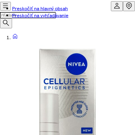
Preskočiť na hlavný obsah
Preskočiť na vyhľadávanie