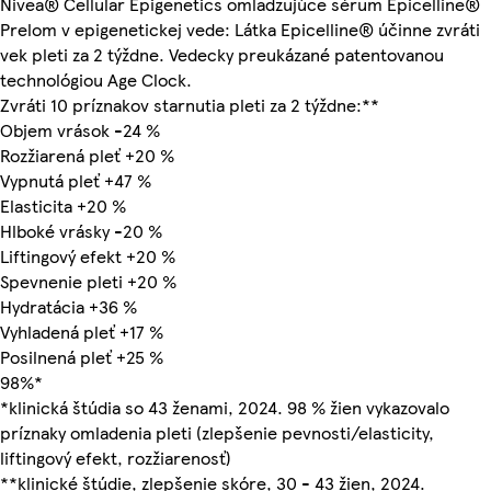
Nivea® Cellular Epigenetics omladzujúce sérum Epicelline®
Prelom v epigenetickej vede: Látka Epicelline® účinne zvráti
vek pleti za 2 týždne. Vedecky preukázané patentovanou
technológiou Age Clock.
Zvráti 10 príznakov starnutia pleti za 2 týždne:**
Objem vrások -24 %
Rozžiarená pleť +20 %
Vypnutá pleť +47 %
Elasticita +20 %
Hlboké vrásky -20 %
Liftingový efekt +20 %
Spevnenie pleti +20 %
Hydratácia +36 %
Vyhladená pleť +17 %
Posilnená pleť +25 %
98%*
*klinická štúdia so 43 ženami, 2024. 98 % žien vykazovalo
príznaky omladenia pleti (zlepšenie pevnosti/elasticity,
liftingový efekt, rozžiarenosť)
**klinické štúdie, zlepšenie skóre, 30 - 43 žien, 2024.