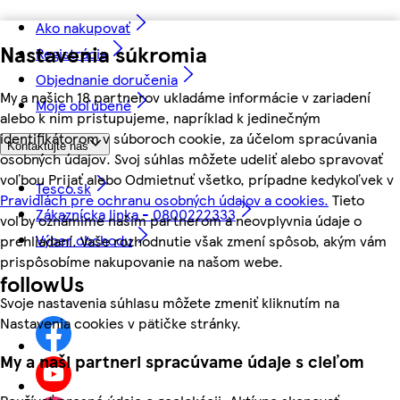
Ako nakupovať
Nastavenia súkromia
Registrácia
Objednanie doručenia
My a našich 18 partnerov ukladáme informácie v zariadení
Moje obľúbené
alebo k nim pristupujeme, napríklad k jedinečným
identifikátorom v súboroch cookie, za účelom spracúvania
Kontaktujte nás
osobných údajov. Svoj súhlas môžete udeliť alebo spravovať
voľbou Prijať alebo Odmietnuť všetko, prípadne kedykoľvek v
Tesco.sk
Pravidlách pre ochranu osobných údajov a cookies.
Tieto
Zákaznícka linka - 0800222333
voľby oznámime našim partnerom a neovplyvnia údaje o
Výber obchodu
prehliadaní. Vaše rozhodnutie však zmení spôsob, akým vám
prispôsobíme nakupovanie na našom webe.
followUs
Svoje nastavenia súhlasu môžete zmeniť kliknutím na
Nastavenia cookies v pätičke stránky.
My a naši partneri spracúvame údaje s cieľom