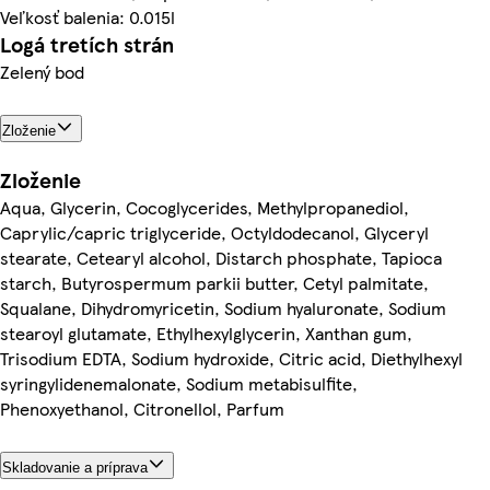
Veľkosť balenia: 0.015l
Logá tretích strán
Zelený bod
Zloženie
Zloženie
Aqua, Glycerin, Cocoglycerides, Methylpropanediol,
Caprylic/capric triglyceride, Octyldodecanol, Glyceryl
stearate, Cetearyl alcohol, Distarch phosphate, Tapioca
starch, Butyrospermum parkii butter, Cetyl palmitate,
Squalane, Dihydromyricetin, Sodium hyaluronate, Sodium
stearoyl glutamate, Ethylhexylglycerin, Xanthan gum,
Trisodium EDTA, Sodium hydroxide, Citric acid, Diethylhexyl
syringylidenemalonate, Sodium metabisulfite,
Phenoxyethanol, Citronellol, Parfum
Skladovanie a príprava