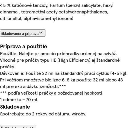
< 5 % katiónové tenzidy, Parfum (benzyl salicylate, hexyl
cinnamal, tetramethyl acetyloctahydronaphthalenes,
citronellol, alpha-isomethyl ionone)
Skladovanie a príprava
Príprava a použitie
Použitie: Nalejte priamo do priehradky určenej na aviváž.
Vhodné pre práčky typu HE (High Efficiency) aj štandardné
práčky.
Dávkovanie: Použite 22 ml na štandardný prací cyklus (4-5 kg).
Pri väčšom množstve bielizne 6-8 kg použite 32 ml alebo 48
ml pre extra dávku sviežosti.***
*** podľa veľkosti práčky a požadovanej hebkosti
1 odmerka = 70 ml.
Skladovanie
Spotrebujte do 2 rokov od dátumu výroby.