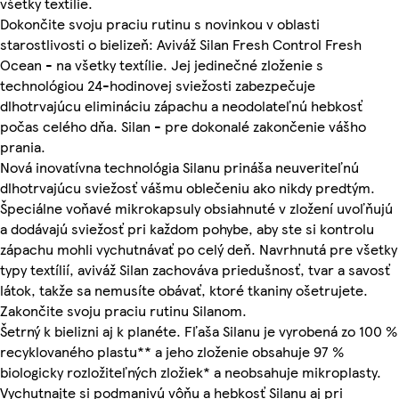
všetky textílie.
Dokončite svoju praciu rutinu s novinkou v oblasti
starostlivosti o bielizeň: Aviváž Silan Fresh Control Fresh
Ocean - na všetky textílie. Jej jedinečné zloženie s
technológiou 24-hodinovej sviežosti zabezpečuje
dlhotrvajúcu elimináciu zápachu a neodolateľnú hebkosť
počas celého dňa. Silan - pre dokonalé zakončenie vášho
prania.
Nová inovatívna technológia Silanu prináša neuveriteľnú
dlhotrvajúcu sviežosť vášmu oblečeniu ako nikdy predtým.
Špeciálne voňavé mikrokapsuly obsiahnuté v zložení uvoľňujú
a dodávajú sviežosť pri každom pohybe, aby ste si kontrolu
zápachu mohli vychutnávať po celý deň. Navrhnutá pre všetky
typy textílií, aviváž Silan zachováva priedušnosť, tvar a savosť
látok, takže sa nemusíte obávať, ktoré tkaniny ošetrujete.
Zakončite svoju praciu rutinu Silanom.
Šetrný k bielizni aj k planéte. Fľaša Silanu je vyrobená zo 100 %
recyklovaného plastu** a jeho zloženie obsahuje 97 %
biologicky rozložiteľných zložiek* a neobsahuje mikroplasty.
Vychutnajte si podmanivú vôňu a hebkosť Silanu aj pri