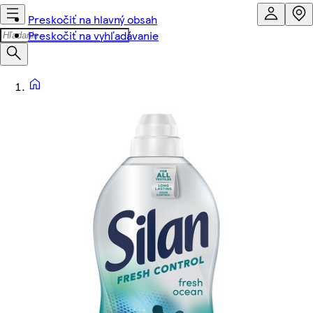
Preskočiť na hlavný obsah
Preskočiť na vyhľadávanie