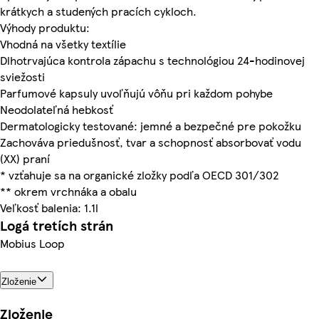
krátkych a studených pracích cykloch.
Výhody produktu:
Vhodná na všetky textílie
Dlhotrvajúca kontrola zápachu s technológiou 24-hodinovej
sviežosti
Parfumové kapsuly uvoľňujú vôňu pri každom pohybe
Neodolateľná hebkosť
Dermatologicky testované: jemné a bezpečné pre pokožku
Zachováva priedušnosť, tvar a schopnosť absorbovať vodu
(XX) praní
* vzťahuje sa na organické zložky podľa OECD 301/302
** okrem vrchnáka a obalu
Veľkosť balenia: 1.1l
Logá tretích strán
Mobius Loop
Zloženie
Zloženie