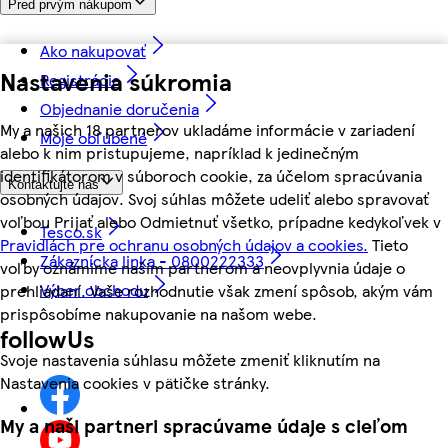
Pred prvým nákupom
Ako nakupovať
Nastavenia súkromia
Registrácia
Objednanie doručenia
My a našich 18 partnerov ukladáme informácie v zariadení
Moje obľúbené
alebo k nim pristupujeme, napríklad k jedinečným
identifikátorom v súboroch cookie, za účelom spracúvania
Kontaktujte nás
osobných údajov. Svoj súhlas môžete udeliť alebo spravovať
voľbou Prijať alebo Odmietnuť všetko, prípadne kedykoľvek v
Tesco.sk
Pravidlách pre ochranu osobných údajov a cookies.
Tieto
Zákaznícka linka - 0800222333
voľby oznámime našim partnerom a neovplyvnia údaje o
Výber obchodu
prehliadaní. Vaše rozhodnutie však zmení spôsob, akým vám
prispôsobíme nakupovanie na našom webe.
followUs
Svoje nastavenia súhlasu môžete zmeniť kliknutím na
Nastavenia cookies v pätičke stránky.
My a naši partneri spracúvame údaje s cieľom