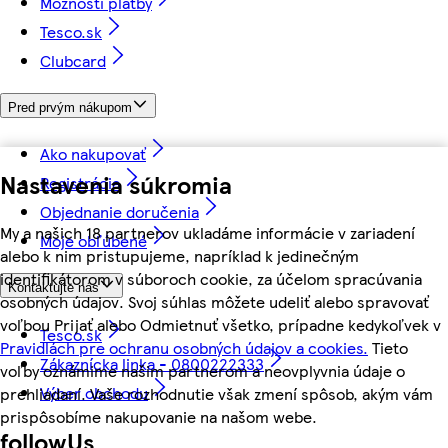
Možnosti platby
Tesco.sk
Clubcard
Pred prvým nákupom
Ako nakupovať
Nastavenia súkromia
Registrácia
Objednanie doručenia
My a našich 18 partnerov ukladáme informácie v zariadení
Moje obľúbené
alebo k nim pristupujeme, napríklad k jedinečným
identifikátorom v súboroch cookie, za účelom spracúvania
Kontaktujte nás
osobných údajov. Svoj súhlas môžete udeliť alebo spravovať
voľbou Prijať alebo Odmietnuť všetko, prípadne kedykoľvek v
Tesco.sk
Pravidlách pre ochranu osobných údajov a cookies.
Tieto
Zákaznícka linka - 0800222333
voľby oznámime našim partnerom a neovplyvnia údaje o
Výber obchodu
prehliadaní. Vaše rozhodnutie však zmení spôsob, akým vám
prispôsobíme nakupovanie na našom webe.
followUs