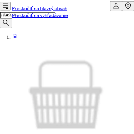
Preskočiť na hlavný obsah
Preskočiť na vyhľadávanie