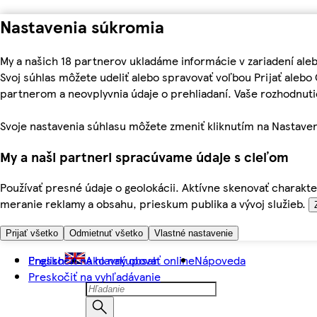
Nastavenia súkromia
My a našich 18 partnerov ukladáme informácie v zariadení ale
Svoj súhlas môžete udeliť alebo spravovať voľbou Prijať aleb
partnerom a neovplyvnia údaje o prehliadaní. Vaše rozhodnu
Svoje nastavenia súhlasu môžete zmeniť kliknutím na Nastaven
My a naši partneri spracúvame údaje s cieľom
Používať presné údaje o geolokácii. Aktívne skenovať charakter
meranie reklamy a obsahu, prieskum publika a vývoj služieb.
Prijať všetko
Odmietnuť všetko
Vlastné nastavenie
Preskočiť na hlavný obsah
English
Ako nakupovať online
Nápoveda
Preskočiť na vyhľadávanie