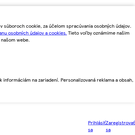
m v súboroch cookie, za účelom spracúvania osobných údajov.
anu osobných údajov a cookies.
Tieto voľby oznámime našim
a našom webe.
ť k informáciám na zariadení. Personalizovaná reklama a obsah,
Prihlásiť
Zaregistrovať
sa
sa