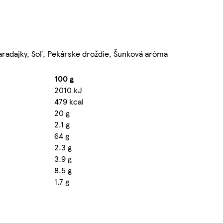
aradajky, Soľ, Pekárske droždie, Šunková aróma
100 g
2010 kJ
479 kcal
20 g
2.1 g
64 g
2.3 g
3.9 g
8.5 g
1.7 g