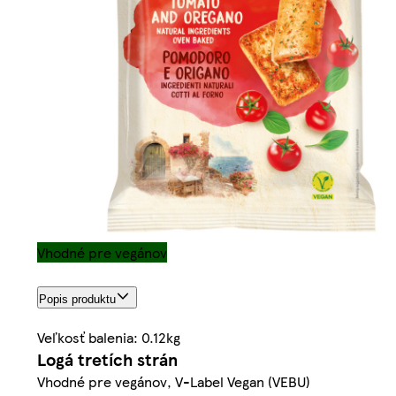
Vhodné pre vegánov
Popis produktu
Veľkosť balenia: 0.12kg
Logá tretích strán
Vhodné pre vegánov, V-Label Vegan (VEBU)