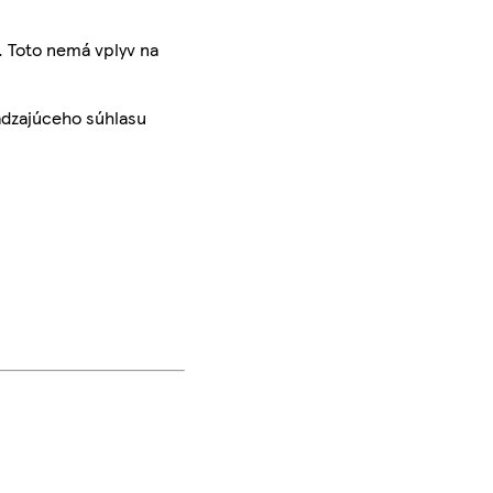
. Toto nemá vplyv na
ádzajúceho súhlasu