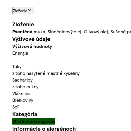
Zloženie
Zloženie
Pšeničná
múka, Slnečnicový olej, Olivový olej, Sušené p
Výživové údaje
Výživové hodnoty
Energia
-
Tuky
z toho nasýtené mastné kyseliny
Sacharidy
z toho cukry
Vláknina
Bielkoviny
Soľ
Kategória
Vhodné pre vegánov
Informácie o alergénoch