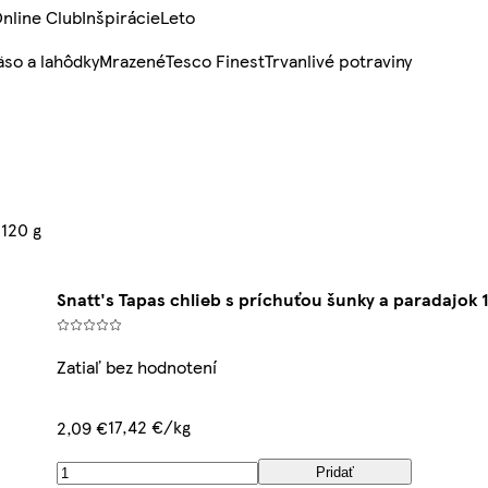
nline Club
Inšpirácie
Leto
so a lahôdky
Mrazené
Tesco Finest
Trvanlivé potraviny
 120 g
Snatt's Tapas chlieb s príchuťou šunky a paradajok 
Zatiaľ bez hodnotení
17,42 €/kg
2,09 €
Pridať