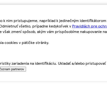
bo k nim pristupujeme, napríklad k jedinečným identifikátoro
o Odmietnuť všetko, prípadne kedykoľvek v
Pravidlách pre ochr
tie však zmení spôsob, akým vám prispôsobíme nakupovanie n
ia cookies v pätičke stránky.
istiky zariadenia na identifikáciu. Ukladať a/alebo pristupova
Zoznam partnerov