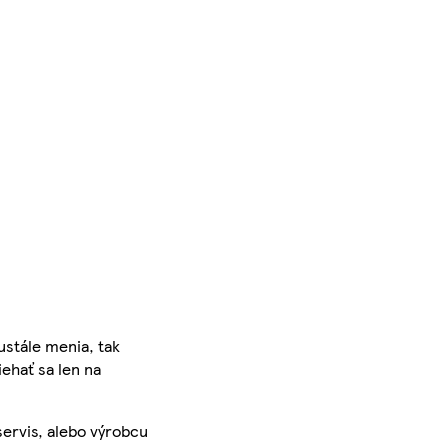
ustále menia, tak
iehať sa len na
servis, alebo výrobcu