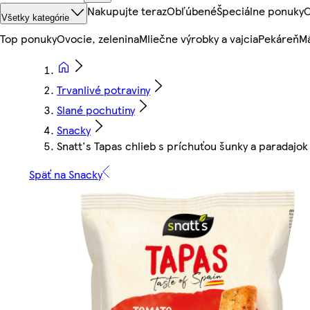
Nakupujte teraz
Obľúbené
Špeciálne ponuky
O
Všetky kategórie
Top ponuky
Ovocie, zelenina
Mliečne výrobky a vajcia
Pekáreň
Mä
Trvanlivé potraviny
Slané pochutiny
Snacky
Snatt's Tapas chlieb s príchuťou šunky a paradajok
Späť na Snacky