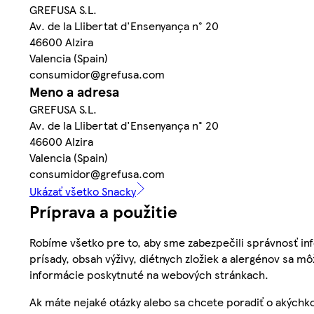
GREFUSA S.L.
Av. de la Llibertat d'Ensenyança n° 20
46600 Alzira
Valencia (Spain)
consumidor@grefusa.com
Meno a adresa
GREFUSA S.L.
Av. de la Llibertat d'Ensenyança n° 20
46600 Alzira
Valencia (Spain)
consumidor@grefusa.com
Ukázať všetko Snacky
Príprava a použitie
Robíme všetko pre to, aby sme zabezpečili správnosť inf
prísady, obsah výživy, diétnych zložiek a alergénov sa mô
informácie poskytnuté na webových stránkach.
Ak máte nejaké otázky alebo sa chcete poradiť o akýchko