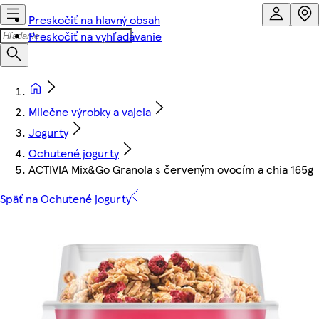
Preskočiť na hlavný obsah
Preskočiť na vyhľadávanie
Mliečne výrobky a vajcia
Jogurty
Ochutené jogurty
ACTIVIA Mix&Go Granola s červeným ovocím a chia 165g
Späť na Ochutené jogurty