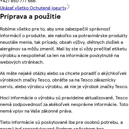
+421 850 777 666
Ukázať všetko Ochutené jogurty
Príprava a použitie
Robíme všetko pre to, aby sme zabezpečili správnosť
informácií o produkte, ale nakoľko sa potravinárske produkty
neustále menia, tak prísady, obsah výživy, diétnych zložiek a
alergénov sa môžu zmeniť. Mali by ste si vždy prečítať etiketu
výrobku a nespoliehať sa len na informácie poskytnuté na
webových stránkach.
Ak máte nejaké otázky alebo sa chcete poradiť o akýchkoľvek
výrobkoch značky Tesco, obráťte sa na Tesco zákaznícky
servis, alebo výrobcu výrobku, ak nie je výrobok značky Tesco.
Hoci informácie o výrobku sú pravidelne aktualizované, Tesco
nemá zodpovednosť za akékoľvek nesprávne informácie. Toto
nemá vplyv na Vaše zákonné práva.
Tieto informácie sú poskytované iba pre osobnú potrebu, a
nesmú byť reprodukované žiadnym spôsobom bez