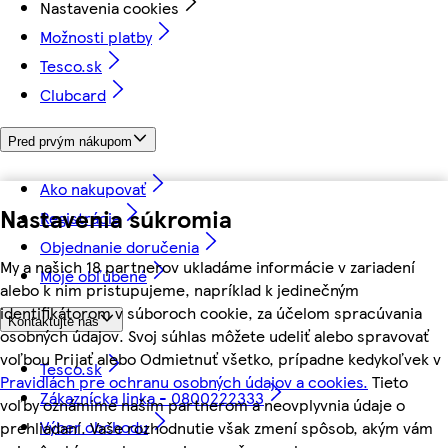
Nastavenia cookies
Možnosti platby
Tesco.sk
Clubcard
Pred prvým nákupom
Ako nakupovať
Nastavenia súkromia
Registrácia
Objednanie doručenia
My a našich 18 partnerov ukladáme informácie v zariadení
Moje obľúbené
alebo k nim pristupujeme, napríklad k jedinečným
identifikátorom v súboroch cookie, za účelom spracúvania
Kontaktujte nás
osobných údajov. Svoj súhlas môžete udeliť alebo spravovať
voľbou Prijať alebo Odmietnuť všetko, prípadne kedykoľvek v
Tesco.sk
Pravidlách pre ochranu osobných údajov a cookies.
Tieto
Zákaznícka linka - 0800222333
voľby oznámime našim partnerom a neovplyvnia údaje o
Výber obchodu
prehliadaní. Vaše rozhodnutie však zmení spôsob, akým vám