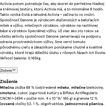
Activia potom potrebuje čas, aby dozrel do perfektne hladkej
a krémovej textúry, ktorú Activia má, a to minimálne 8 hodín.
Takto vzniká čistá a lahodná Activia - začína to vo vnútri.
Spoločnosť Danone je výrobcom dojčenských a batoľacích
mliek a výživy, mliečnych výrobkov, výrobkov na rastlinnej
báze a výrobkov špeciálnej výživy. Už viac ako sto rokov sa
všetky aktivity spoločnosti Danone zameriavajú na podporu
zdravia prostredníctvom výživy. Sme verní tomuto
pôvodnému cieľu a zákazníkom ponúkame chutné a kvalitné
výrobky, ktoré hrajú dôležitú úlohu v rôznych fázach ich života.
Veľkosť balenia: 0.165kg
Zloženie
Zloženie
Mliečna
zložka 88 % (odstredené
mlieko
,
mliečne
bielkoviny,
smotana
, cukor, jogurtové kultúry a Bifidus ActiRegularis
CNCM I-2494 v počte min. 4 x 10^9/ 165 g) a granola 12 %
[
ovsené
vločky 53, 1 %, oligofruktóza,
jednozrnová pšenica
,