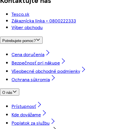
Kontaktujte nás
Tesco.sk
Zákaznícka linka - 0800222333
Výber obchodu
Potrebujete pomoc?
Cena doručenia
Bezpečnosť pri nákupe
Všeobecné obchodné podmienky
Ochrana súkromia
O nás
Prístupnosť
Kde dovážame
Poplatok za službu