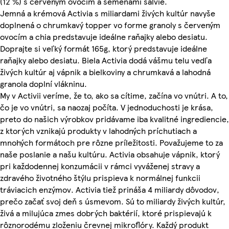
(12 %) s červeným ovocím a semenami šalvie.
Jemná a krémová Activia s miliardami živých kultúr navyše
doplnená o chrumkavý topper vo forme granoly s červeným
ovocím a chia predstavuje ideálne raňajky alebo desiatu.
Doprajte si veľký formát 165g, ktorý predstavuje ideálne
raňajky alebo desiatu. Biela Activia dodá vášmu telu vedľa
živých kultúr aj vápnik a bielkoviny a chrumkavá a lahodná
granola doplní vlákninu.
My v Activii veríme, že to, ako sa cítime, začína vo vnútri. A to,
čo je vo vnútri, sa naozaj počíta. V jednoduchosti je krása,
preto do našich výrobkov pridávame iba kvalitné ingrediencie,
z ktorých vznikajú produkty v lahodných príchutiach a
mnohých formátoch pre rôzne príležitosti. Považujeme to za
naše poslanie a našu kultúru. Activia obsahuje vápnik, ktorý
pri každodennej konzumácii v rámci vyváženej stravy a
zdravého životného štýlu prispieva k normálnej funkcii
tráviacich enzýmov. Activia tiež prináša 4 miliardy dôvodov,
prečo začať svoj deň s úsmevom. Sú to miliardy živých kultúr,
živá a milujúca zmes dobrých baktérií, ktoré prispievajú k
rôznorodému zloženiu črevnej mikroflóry. Každý produkt