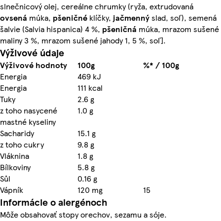
slnečnicový olej, cereálne chrumky (ryža, extrudovaná
ovsená
múka,
pšeničné
klíčky,
jačmenný
slad, soľ), semená
šalvie (Salvia hispanica) 4 %,
pšeničná
múka, mrazom sušené
maliny 3 %, mrazom sušené jahody 1, 5 %, soľ].
Výživové údaje
Výživové hodnoty
100g
%* / 100g
Energia
469 kJ
Energia
111 kcal
Tuky
2.6 g
z toho nasycené
1.0 g
mastné kyseliny
Sacharidy
15.1 g
z toho cukry
9.8 g
Vláknina
1.8 g
Bílkoviny
5.8 g
Sůl
0.16 g
Vápník
120 mg
15
Informácie o alergénoch
Môže obsahovať stopy orechov, sezamu a sóje.