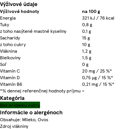
Výživové údaje
Výživové hodnoty
na 100 g
Energia
321 kJ / 76 kcal
Tuky
0,8 g
z toho nasýtené mastné kyseliny
0,1 g
Sacharidy
15 g
z toho cukry
10 g
Vláknina
1,2 g
Bielkoviny
1,5 g
Soľ
0 g
Vitamín C
20 mg / 25 %*
Vitamín D
0,75 µg / 15 %*
Vitamín B6
0,21 mg / 15 %*
*% dennej referenčnej hodnoty príjmu
-
Kategória
Bez prídavku cukru
Informácie o alergénoch
Obsahuje: Mlieko, Ovos
Zdroj vlákniny