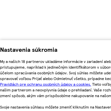
Nastavenia súkromia
My a našich 18 partnerov ukladáme informácie v zariadení ale
pristupujeme, napríklad k jedinečným identifikátorom v súbor
účelom spracúvania osobných údajov. Svoj súhlas môžete udel
spravovať voľbou Prijať alebo Odmietnuť všetko, prípadne ke
Pravidlách pre ochranu osobných údajov a cookies.
Tieto voľ
našim partnerom a neovplyvnia údaje o prehliadaní. Vaše roz
zmení spôsob, akým vám prispôsobíme nakupovanie na našo
Svoje nastavenia súhlasu môžete zmeniť kliknutím na Nastaven