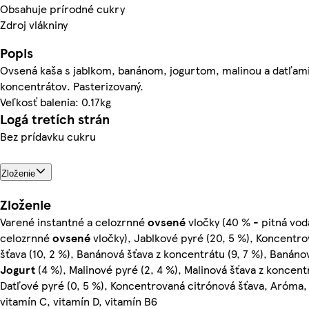
Obsahuje prírodné cukry
Zdroj vlákniny
Popis
Ovsená kaša s jablkom, banánom, jogurtom, malinou a datľami
koncentrátov. Pasterizovaný.
Veľkosť balenia: 0.17kg
Logá tretích strán
Bez prídavku cukru
Zloženie
Zloženie
Varené instantné a celozrnné
ovsené
vločky (40 % - pitná vod
celozrnné
ovsené
vločky), Jablkové pyré (20, 5 %), Koncentro
šťava (10, 2 %), Banánová šťava z koncentrátu (9, 7 %), Banáno
Jogurt
(4 %), Malinové pyré (2, 4 %), Malinová šťava z koncentr
Datľové pyré (0, 5 %), Koncentrovaná citrónová šťava, Aróma, 
vitamín C, vitamín D, vitamín B6