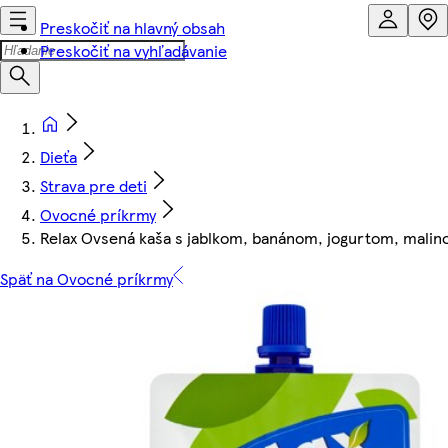
Preskočiť na hlavný obsah
Preskočiť na vyhľadávanie
Dieťa
Strava pre deti
Ovocné príkrmy
Relax Ovsená kaša s jablkom, banánom, jogurtom, malino
Späť na Ovocné príkrmy