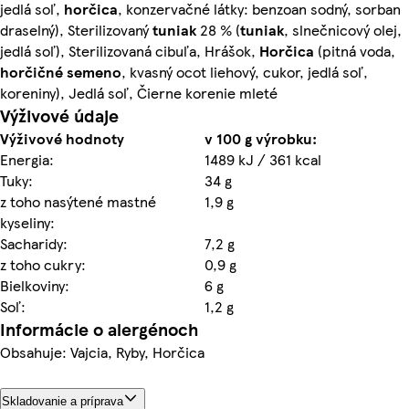
jedlá soľ,
horčica
, konzervačné látky: benzoan sodný, sorban
draselný), Sterilizovaný
tuniak
28 % (
tuniak
, slnečnicový olej,
jedlá soľ), Sterilizovaná cibuľa, Hrášok,
Horčica
(pitná voda,
horčičné semeno
, kvasný ocot liehový, cukor, jedlá soľ,
koreniny), Jedlá soľ, Čierne korenie mleté
Výživové údaje
Výživové hodnoty
v 100 g výrobku:
Energia:
1489 kJ / 361 kcal
Tuky:
34 g
z toho nasýtené mastné
1,9 g
kyseliny:
Sacharidy:
7,2 g
z toho cukry:
0,9 g
Bielkoviny:
6 g
Soľ:
1,2 g
Informácie o alergénoch
Obsahuje: Vajcia, Ryby, Horčica
Skladovanie a príprava