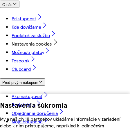
O nás
Prístupnosť
Kde dovážame
Poplatok za službu
Nastavenia cookies
Možnosti platby
Tesco.sk
Clubcard
Pred prvým nákupom
Ako nakupovať
Nastavenia súkromia
Registrácia
Objednanie doručenia
My a našich 18 partnerov ukladáme informácie v zariadení
Moje obľúbené
alebo k nim pristupujeme, napríklad k jedinečným