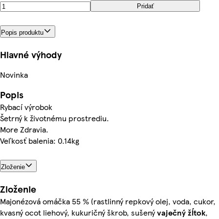
Pridať
Popis produktu
Hlavné výhody
Novinka
Popis
Rybací výrobok
Šetrný k životnému prostrediu.
More Zdravia.
Veľkosť balenia: 0.14kg
Zloženie
Zloženie
Majonézová omáčka 55 % (rastlinný repkový olej, voda, cukor,
kvasný ocot liehový, kukuričný škrob, sušený
vaječný
žĺtok
,