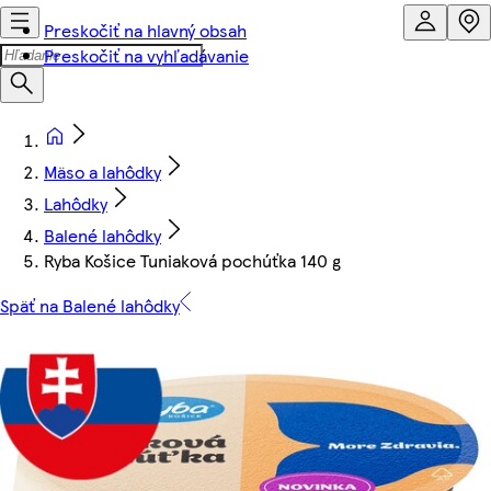
Preskočiť na hlavný obsah
Preskočiť na vyhľadávanie
Mäso a lahôdky
Lahôdky
Balené lahôdky
Ryba Košice Tuniaková pochúťka 140 g
Späť na Balené lahôdky