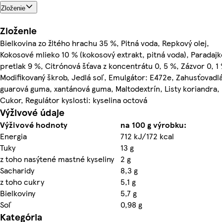
Zloženie
Zloženie
Bielkovina zo žltého hrachu 35 %, Pitná voda, Repkový olej,
Kokosové mlieko 10 % (kokosový extrakt, pitná voda), Paradajk
pretlak 9 %, Citrónová šťava z koncentrátu 0, 5 %, Zázvor 0, 1
Modifikovaný škrob, Jedlá soľ, Emulgátor: E472e, Zahusťovadlá
guarová guma, xantánová guma, Maltodextrín, Listy koriandra,
Cukor, Regulátor kyslosti: kyselina octová
Výživové údaje
Výživové hodnoty
na 100 g výrobku:
Energia
712 kJ/172 kcal
Tuky
13 g
z toho nasýtené mastné kyseliny
2 g
Sacharidy
8,3 g
z toho cukry
5,1 g
Bielkoviny
5,7 g
Soľ
0,98 g
Kategória