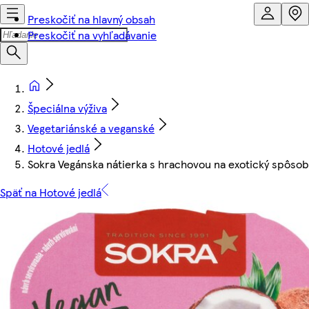
Preskočiť na hlavný obsah
Preskočiť na vyhľadávanie
Špeciálna výživa
Vegetariánské a veganské
Hotové jedlá
Sokra Vegánska nátierka s hrachovou na exotický spôsob
Späť na Hotové jedlá