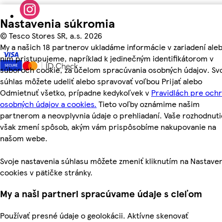
Nastavenia súkromia
©
Tesco Stores SR, a.s. 2026
My a našich 18 partnerov ukladáme informácie v zariadení aleb
nim pristupujeme, napríklad k jedinečným identifikátorom v
súboroch cookie, za účelom spracúvania osobných údajov. Sv
súhlas môžete udeliť alebo spravovať voľbou Prijať alebo
Odmietnuť všetko, prípadne kedykoľvek v
Pravidlách pre och
osobných údajov a cookies.
Tieto voľby oznámime našim
partnerom a neovplyvnia údaje o prehliadaní. Vaše rozhodnuti
však zmení spôsob, akým vám prispôsobíme nakupovanie na
našom webe.
Svoje nastavenia súhlasu môžete zmeniť kliknutím na Nastave
cookies v pätičke stránky.
My a naši partneri spracúvame údaje s cieľom
Používať presné údaje o geolokácii. Aktívne skenovať