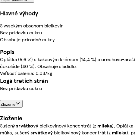
Hlavné výhody
S vysokým obsahom bielkovín
Bez prídavku cukru
Obsahuje prírodné cukry
Popis
Oplátka (5,6 %) s kakaovým krémom (14,4 %) a orechovo-araši
čokoláde (40 %). Obsahuje sladidlo.
Veľkosť balenia: 0.037kg
Logá tretích strán
Bez prídavku cukru
Zloženie
Zloženie
Sušený
srvátkový
bielkovinový koncentrát (z
mlieka
), Oplátk
múka, sušený
srvátkový
bielkovinový koncentrát (z
mlieka
), p