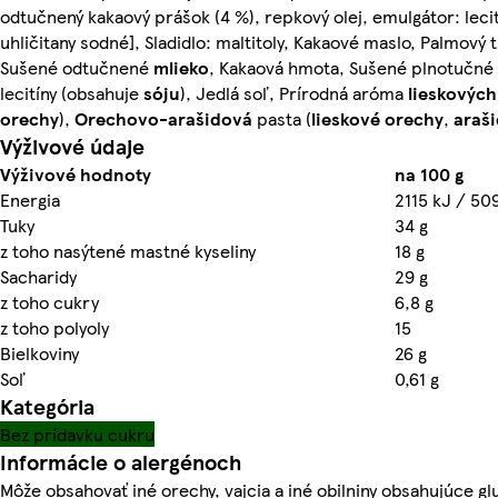
odtučnený kakaový prášok (4 %), repkový olej, emulgátor: lecití
uhličitany sodné], Sladidlo: maltitoly, Kakaové maslo, Palmový 
Sušené odtučnené
mlieko
, Kakaová hmota, Sušené plnotučné
lecitíny (obsahuje
sóju
), Jedlá soľ, Prírodná aróma
lieskovýc
orechy
),
Orechovo-arašidová
pasta (
lieskové orechy
,
araši
Výživové údaje
Výživové hodnoty
na 100 g
Energia
2115 kJ / 50
Tuky
34 g
z toho nasýtené mastné kyseliny
18 g
Sacharidy
29 g
z toho cukry
6,8 g
z toho polyoly
15
Bielkoviny
26 g
Soľ
0,61 g
Kategória
Bez prídavku cukru
Informácie o alergénoch
Môže obsahovať iné orechy, vajcia a iné obilniny obsahujúce gl