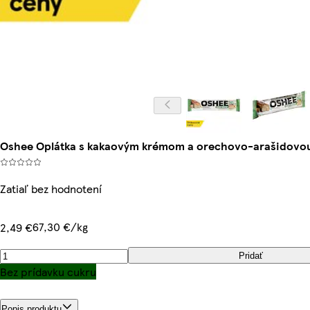
Oshee Oplátka s kakaovým krémom a orechovo-arašidovou 
Zatiaľ bez hodnotení
67,30 €/kg
2,49 €
Pridať
Bez prídavku cukru
Popis produktu