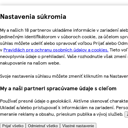
Nastavenia súkromia
My a našich 18 partnerov ukladáme informácie v zariadení ale
jedinečným identifikátorom v súboroch cookie, za účelom spr
súhlas môžete udeliť alebo spravovať voľbou Prijať alebo Odm
v
Pravidlách pre ochranu osobných údajov a cookies.
Tieto vo
neovplyvnia údaje o prehliadaní. Vaše rozhodnutie však zmen
nakupovanie na našom webe.
Svoje nastavenia súhlasu môžete zmeniť kliknutím na Nastaven
My a naši partneri spracúvame údaje s cieľom
Používať presné údaje o geolokácii. Aktívne skenovať charakteri
Ukladať a/alebo pristupovať k informáciám na zariadení. Pers
meranie reklamy a obsahu, prieskum publika a vývoj služieb.
Prijať všetko
Odmietnuť všetko
Vlastné nastavenie