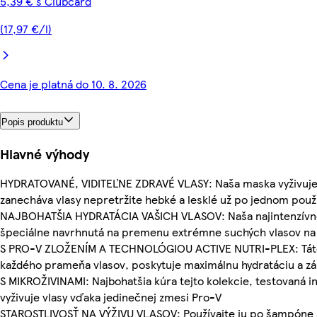
5,39 € s Clubcard
(17,97 €/l)
Cena je platná do 10. 8. 2026
Popis produktu
Hlavné výhody
HYDRATOVANÉ, VIDITEĽNE ZDRAVÉ VLASY: Naša maska vyživuje až
zanecháva vlasy nepretržite hebké a lesklé už po jednom použi
NAJBOHATŠIA HYDRATÁCIA VAŠICH VLASOV: Naša najintenzívne
špeciálne navrhnutá na premenu extrémne suchých vlasov na n
S PRO-V ZLOŽENÍM A TECHNOLÓGIOU ACTIVE NUTRI-PLEX: Táto
každého prameňa vlasov, poskytuje maximálnu hydratáciu a zá
S MIKROŽIVINAMI: Najbohatšia kúra tejto kolekcie, testovaná in
vyživuje vlasy vďaka jedinečnej zmesi Pro-V
STAROSTLIVOSŤ NA VÝŽIVU VLASOV: Používajte ju po šampóne 