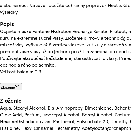
alebo na noc. Na záver použite ochranný prípravok Heat & Glow,
výsledky
Popis
Objavte masku Pantene Hydration Recharge Keratin Protect, n
kúru na extrémne suché vlasy. Zloženie s Pro-V a technológio
mikroživiny, vyživuje až 8 vrstiev vlasovej kutikuly a zároveň 
premení vaše vlasy už po jednom použití a zanechá ich neodola
Používajte ako súčasť každodennej starostlivosti o vlasy. Pre e
cez noc a ráno opláchnite.
Veľkosť balenia: 0.3l
Zloženie
Zloženie
Aqua, Stearyl Alcohol, Bis-Aminopropyl Dimethicone, Behentr
Oleic Acid, Parfum, Isopropyl Alcohol, Benzyl Alcohol, Sodiu
Hexamethylindanopyran, Panthenol, Polysorbate 20, Dimethyl P
Histidine, Hexyl Cinnamal, Tetramethyl Acetyloctahydronaphtha