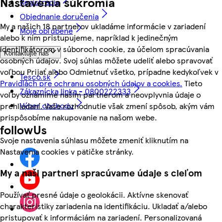
Nastavenia súkromia
Registrácia
Objednanie doručenia
My a našich 18 partnerov ukladáme informácie v zariadení
Moje obľúbené
alebo k nim pristupujeme, napríklad k jedinečným
identifikátorom v súboroch cookie, za účelom spracúvania
Kontaktujte nás
osobných údajov. Svoj súhlas môžete udeliť alebo spravovať
voľbou Prijať alebo Odmietnuť všetko, prípadne kedykoľvek v
Tesco.sk
Pravidlách pre ochranu osobných údajov a cookies.
Tieto
Zákaznícka linka - 0800222333
voľby oznámime našim partnerom a neovplyvnia údaje o
Výber obchodu
prehliadaní. Vaše rozhodnutie však zmení spôsob, akým vám
prispôsobíme nakupovanie na našom webe.
followUs
Svoje nastavenia súhlasu môžete zmeniť kliknutím na
Nastavenia cookies v pätičke stránky.
My a naši partneri spracúvame údaje s cieľom
Používať presné údaje o geolokácii. Aktívne skenovať
charakteristiky zariadenia na identifikáciu. Ukladať a/alebo
pristupovať k informáciám na zariadení. Personalizovaná