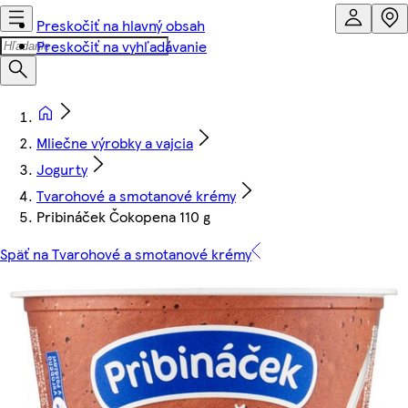
Preskočiť na hlavný obsah
Preskočiť na vyhľadávanie
Mliečne výrobky a vajcia
Jogurty
Tvarohové a smotanové krémy
Pribináček Čokopena 110 g
Späť na Tvarohové a smotanové krémy