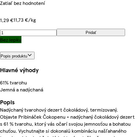
Zatiaľ bez hodnotení
11,73 €/kg
1,29 €
Pridať
Bez lepku
Popis produktu
Hlavné výhody
61% tvarohu
Jemná a nadýchaná
Popis
Nadýchaný tvarohový dezert čokoládový, termizovaný.
Objavte Pribináček Čokopenu - nadýchaný čokoládový dezert
s 61 % tvarohu, ktorý vás očarí svojou jemnosťou a bohatou
chuťou. Vychutnajte si dokonalú kombináciu našľahaného