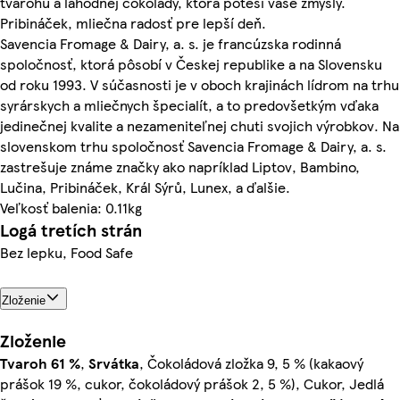
tvarohu a lahodnej čokolády, ktorá poteší vaše zmysly.
Pribináček, mliečna radosť pre lepší deň.
Savencia Fromage & Dairy, a. s. je francúzska rodinná
spoločnosť, ktorá pôsobí v Českej republike a na Slovensku
od roku 1993. V súčasnosti je v oboch krajinách lídrom na trhu
syrárskych a mliečnych špecialít, a to predovšetkým vďaka
jedinečnej kvalite a nezameniteľnej chuti svojich výrobkov. Na
slovenskom trhu spoločnosť Savencia Fromage & Dairy, a. s.
zastrešuje známe značky ako napríklad Liptov, Bambino,
Lučina, Pribináček, Král Sýrů, Lunex, a ďalšie.
Veľkosť balenia: 0.11kg
Logá tretích strán
Bez lepku, Food Safe
Zloženie
Zloženie
Tvaroh
61 %
,
Srvátka
, Čokoládová zložka 9, 5 % (kakaový
prášok 19 %, cukor, čokoládový prášok 2, 5 %), Cukor, Jedlá