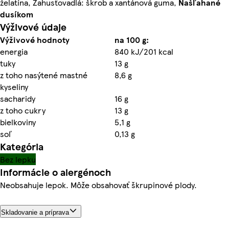
želatína, Zahusťovadlá: škrob a xantánová guma,
Našľahané
dusíkom
Výživové údaje
Výživové hodnoty
na 100 g:
energia
840 kJ/201 kcal
tuky
13 g
z toho nasýtené mastné
8,6 g
kyseliny
sacharidy
16 g
z toho cukry
13 g
bielkoviny
5,1 g
soľ
0,13 g
Kategória
Bez lepku
Informácie o alergénoch
Neobsahuje lepok. Môže obsahovať škrupinové plody.
Skladovanie a príprava