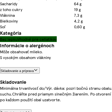
Sacharidy
64 g
z toho cukry
19 g
Vláknina
7,3 g
Bielkoviny
4,2 g
Soľ
0,60 g
Kategória
Bez lepku
Vhodné pre celiatikov
Informácie o alergénoch
Môže obsahovať mlieko.
S vysokým obsahom vlákniny
Skladovanie a príprava
Skladovanie
Minimálna trvanlivosť do/Výr. dávka: pozri bočnú stranu obalu.
suchu.Chráňte pred priamym slnečným žiarením. Po otvorení 
po každom použití obal uzatvorte.