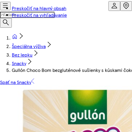
Preskočiť na hlavný obsah
Preskočiť na vyhľadávanie
Špeciálna výživa
Bez lepku
Snacky
Gullón Choco Bom bezgluténové sušienky s kúskami čokol
Späť na Snacky