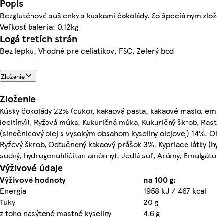
Popis
Bezgluténové sušienky s kúskami čokolády. So špeciálnym zlož
Veľkosť balenia: 0.12kg
Logá tretích strán
Bez lepku, Vhodné pre celiatikov, FSC, Zelený bod
Zloženie
Zloženie
Kúsky čokolády 22% (cukor, kakaová pasta, kakaové maslo, emu
lecitíny)), Ryžová múka, Kukuričná múka, Kukuričný škrob, Rastl
(slnečnicový olej s vysokým obsahom kyseliny olejovej) 14%, Ol
Ryžový škrob, Odtučnený kakaový prášok 3%, Kypriace látky (h
sodný, hydrogenuhličitan amónny), Jedlá soľ, Arómy, Emulgátor
Výživové údaje
Výživové hodnoty
na 100 g:
Energia
1958 kJ / 467 kcal
Tuky
20 g
z toho nasýtené mastné kyseliny
4,6 g