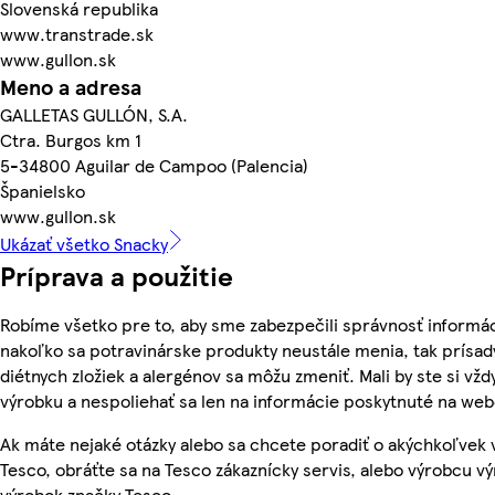
Slovenská republika
www.transtrade.sk
www.gullon.sk
Meno a adresa
GALLETAS GULLÓN, S.A.
Ctra. Burgos km 1
5-34800 Aguilar de Campoo (Palencia)
Španielsko
www.gullon.sk
Ukázať všetko Snacky
Príprava a použitie
Robíme všetko pre to, aby sme zabezpečili správnosť informác
nakoľko sa potravinárske produkty neustále menia, tak prísady
diétnych zložiek a alergénov sa môžu zmeniť. Mali by ste si vžd
výrobku a nespoliehať sa len na informácie poskytnuté na we
Ak máte nejaké otázky alebo sa chcete poradiť o akýchkoľvek
Tesco, obráťte sa na Tesco zákaznícky servis, alebo výrobcu vý
výrobok značky Tesco.