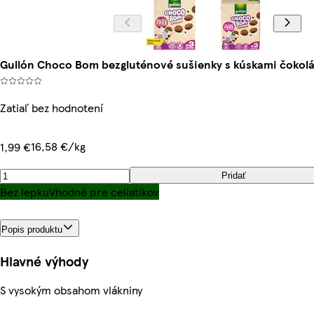
Gullón Choco Bom bezgluténové sušienky s kúskami čokolády
Zatiaľ bez hodnotení
16,58 €/kg
1,99 €
Pridať
Bez lepku
Vhodné pre celiatikov
Popis produktu
Hlavné výhody
S vysokým obsahom vlákniny