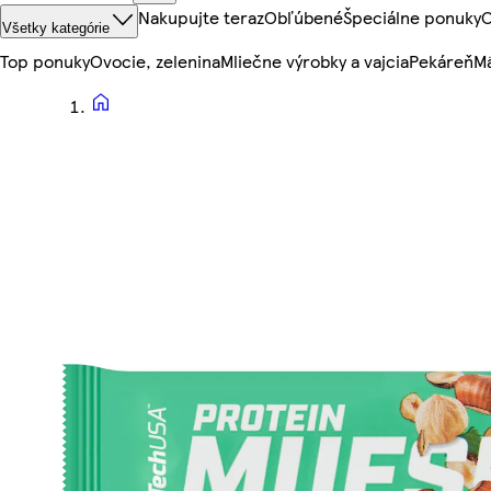
Nakupujte teraz
Obľúbené
Špeciálne ponuky
O
Všetky kategórie
Top ponuky
Ovocie, zelenina
Mliečne výrobky a vajcia
Pekáreň
Mä