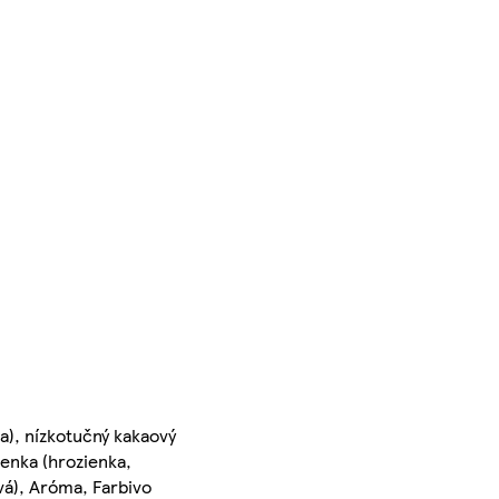
ca), nízkotučný kakaový
enka (hrozienka,
ová), Aróma, Farbivo