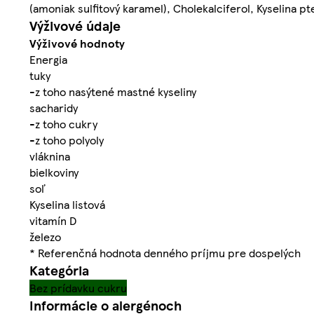
(amoniak sulfitový karamel), Cholekalciferol, Kyselina 
Výživové údaje
Výživové hodnoty
Energia
tuky
-z toho nasýtené mastné kyseliny
sacharidy
-z toho cukry
-z toho polyoly
vláknina
bielkoviny
soľ
Kyselina listová
vitamín D
železo
* Referenčná hodnota denného príjmu pre dospelých
Kategória
Bez prídavku cukru
Informácie o alergénoch