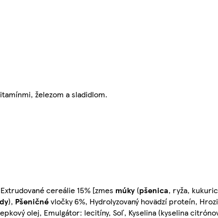
vitamínmi, železom a sladidlom.
), Extrudované cereálie 15% [zmes
múky
(
pšenica
, ryža, kukuri
idy
),
Pšeničné
vločky 6%, Hydrolyzovaný hovädzí proteín, Hrozi
epkový olej, Emulgátor: lecitíny, Soľ, Kyselina (kyselina citrón