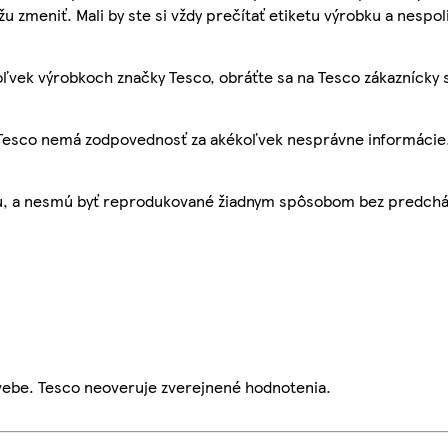
žu zmeniť. Mali by ste si vždy prečítať etiketu výrobku a nespol
ľvek výrobkoch značky Tesco, obráťte sa na Tesco zákaznícky 
, Tesco nemá zodpovednosť za akékoľvek nesprávne informácie
bu, a nesmú byť reprodukované žiadnym spôsobom bez predch
webe. Tesco neoveruje zverejnené hodnotenia.