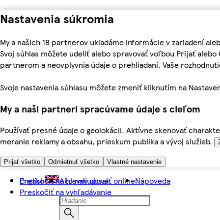
Nastavenia súkromia
My a našich 18 partnerov ukladáme informácie v zariadení ale
Svoj súhlas môžete udeliť alebo spravovať voľbou Prijať aleb
partnerom a neovplyvnia údaje o prehliadaní. Vaše rozhodnu
Svoje nastavenia súhlasu môžete zmeniť kliknutím na Nastaven
My a naši partneri spracúvame údaje s cieľom
Používať presné údaje o geolokácii. Aktívne skenovať charakter
meranie reklamy a obsahu, prieskum publika a vývoj služieb.
Prijať všetko
Odmietnuť všetko
Vlastné nastavenie
Preskočiť na hlavný obsah
English
Ako nakupovať online
Nápoveda
Preskočiť na vyhľadávanie