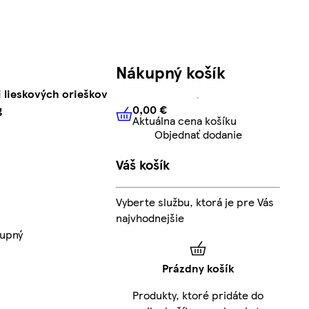
Nákupný košík
 lieskových orieškov
0,00 €
g
Aktuálna cena košíku
0,00 €
Aktuálna cena košíku
Objednať dodanie
Váš košík
Vyberte službu, ktorá je pre Vás
najvhodnejšie
tupný
Prázdny košík
Produkty, ktoré pridáte do