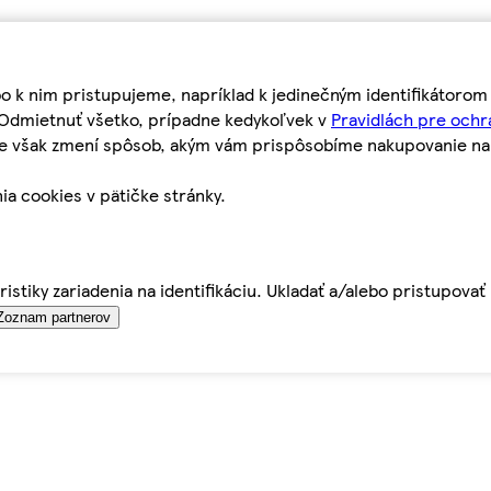
bo k nim pristupujeme, napríklad k jedinečným identifikátoro
o Odmietnuť všetko, prípadne kedykoľvek v
Pravidlách pre ochr
tie však zmení spôsob, akým vám prispôsobíme nakupovanie n
ia cookies v pätičke stránky.
istiky zariadenia na identifikáciu. Ukladať a/alebo pristupova
Zoznam partnerov