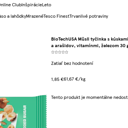
nline Club
Inšpirácie
Leto
so a lahôdky
Mrazené
Tesco Finest
Trvanlivé potraviny
BioTechUSA Müsli tyčinka s kúskami
a arašidov, vitamínmi, železom 30 
Zatiaľ bez hodnotení
61,67 €/kg
1,85 €
Tento produkt je momentálne nedos