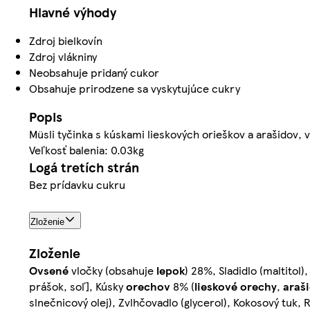
Hlavné výhody
Zdroj bielkovín
Zdroj vlákniny
Neobsahuje pridaný cukor
Obsahuje prirodzene sa vyskytujúce cukry
Popis
Müsli tyčinka s kúskami lieskových orieškov a arašidov, 
Veľkosť balenia: 0.03kg
Logá tretích strán
Bez prídavku cukru
Zloženie
Zloženie
Ovsené
vločky (obsahuje
lepok
) 28%, Sladidlo (maltitol
prášok, soľ], Kúsky
orechov
8% (
lieskové orechy
,
araš
slnečnicový olej), Zvlhčovadlo (glycerol), Kokosový tuk, R