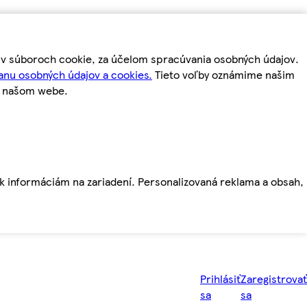
m v súboroch cookie, za účelom spracúvania osobných údajov.
anu osobných údajov a cookies.
Tieto voľby oznámime našim
a našom webe.
ť k informáciám na zariadení. Personalizovaná reklama a obsah,
Prihlásiť
Zaregistrovať
sa
sa