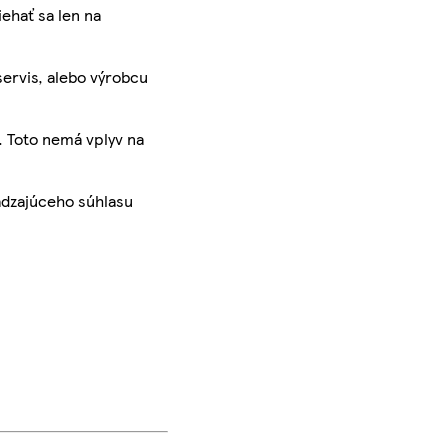
iehať sa len na
servis, alebo výrobcu
. Toto nemá vplyv na
ádzajúceho súhlasu