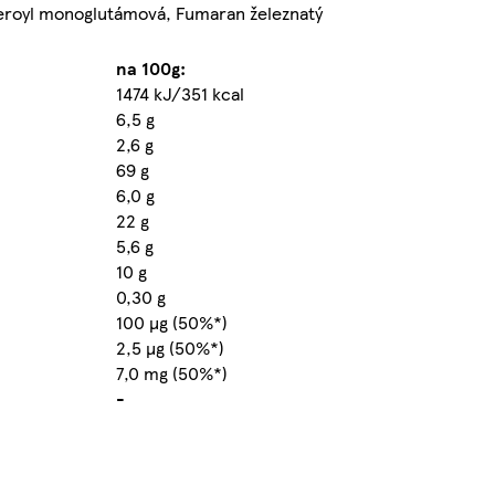
pteroyl monoglutámová, Fumaran železnatý
na 100g:
1474 kJ/351 kcal
6,5 g
2,6 g
69 g
6,0 g
22 g
5,6 g
10 g
0,30 g
100 µg (50%*)
2,5 µg (50%*)
7,0 mg (50%*)
-