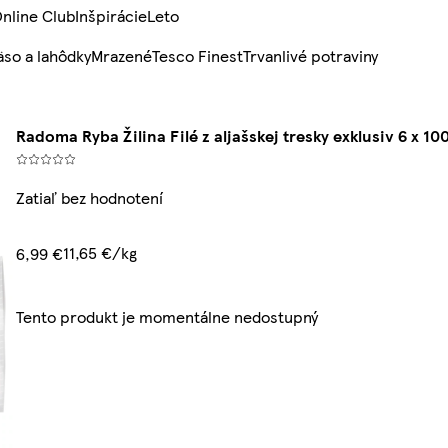
nline Club
Inšpirácie
Leto
so a lahôdky
Mrazené
Tesco Finest
Trvanlivé potraviny
Radoma Ryba Žilina Filé z aljašskej tresky exklusiv 6 x 100
Zatiaľ bez hodnotení
11,65 €/kg
6,99 €
Tento produkt je momentálne nedostupný