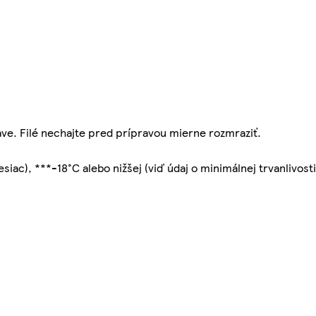
ave. Filé nechajte pred prípravou mierne rozmraziť.
siac), ***-18°C alebo nižšej (viď údaj o minimálnej trvanlivost