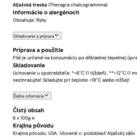
Aljašská
treska
(Theragra chalcogrammna)
Informácie o alergénoch
Obsahuje: Ryby
Skladovanie a príprava
Príprava a použitie
Filé je určené na konzumáciu po dôkladnej tepelnej úpr
Skladovanie
Uchovanie u spotrebiteľa: *-6°C (1 týždeň), **-12°C (1 me
nezmrazujte! Skladujte pri teplote -18°C alebo nižšej!
Ďalšie informácie
Čistý obsah
6 x 100g ℮
Krajina pôvodu
Krajina pôvodu: USA. Ulovené v: podoblasť Aljašský záliv