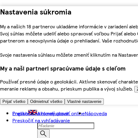
Nastavenia súkromia
My a našich 18 partnerov ukladáme informácie v zariadení ale
Svoj súhlas môžete udeliť alebo spravovať voľbou Prijať aleb
partnerom a neovplyvnia údaje o prehliadaní. Vaše rozhodnu
Svoje nastavenia súhlasu môžete zmeniť kliknutím na Nastaven
My a naši partneri spracúvame údaje s cieľom
Používať presné údaje o geolokácii. Aktívne skenovať charakter
meranie reklamy a obsahu, prieskum publika a vývoj služieb.
Prijať všetko
Odmietnuť všetko
Vlastné nastavenie
Preskočiť na hlavný obsah
English
Ako nakupovať online
Nápoveda
Preskočiť na vyhľadávanie