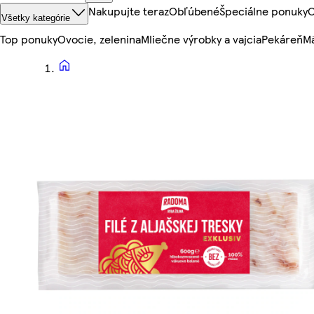
Nakupujte teraz
Obľúbené
Špeciálne ponuky
O
Všetky kategórie
Top ponuky
Ovocie, zelenina
Mliečne výrobky a vajcia
Pekáreň
Mä