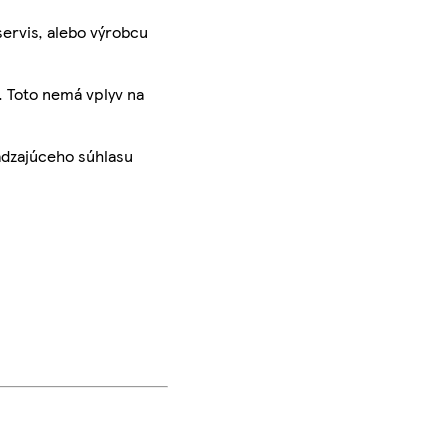
servis, alebo výrobcu
. Toto nemá vplyv na
ádzajúceho súhlasu