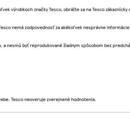
ľvek výrobkoch značky Tesco, obráťte sa na Tesco zákaznícky 
, Tesco nemá zodpovednosť za akékoľvek nesprávne informácie
bu, a nesmú byť reprodukované žiadnym spôsobom bez predch
webe. Tesco neoveruje zverejnené hodnotenia.