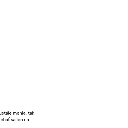
ustále menia, tak
iehať sa len na