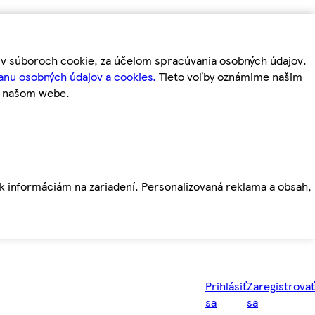
m v súboroch cookie, za účelom spracúvania osobných údajov.
anu osobných údajov a cookies.
Tieto voľby oznámime našim
a našom webe.
ť k informáciám na zariadení. Personalizovaná reklama a obsah,
Prihlásiť
Zaregistrovať
sa
sa