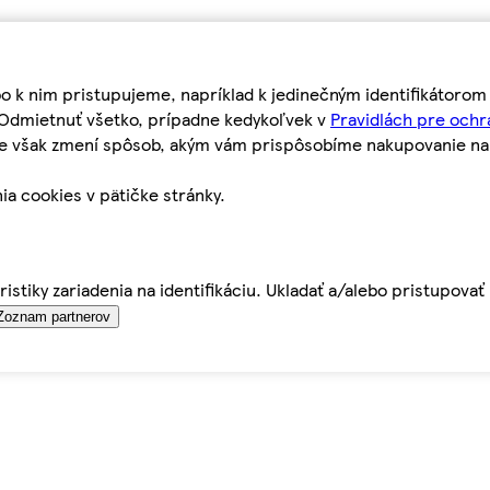
bo k nim pristupujeme, napríklad k jedinečným identifikátoro
o Odmietnuť všetko, prípadne kedykoľvek v
Pravidlách pre ochr
tie však zmení spôsob, akým vám prispôsobíme nakupovanie n
ia cookies v pätičke stránky.
istiky zariadenia na identifikáciu. Ukladať a/alebo pristupova
Zoznam partnerov