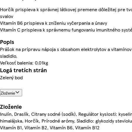
Horčík prispieva k správnej látkovej premene dôležitej pre t
svalov
Vitamín B6 prispieva k zníženiu vyčerpania a únavy
Vitamín C prispieva k správnemu fungovaniu imunitného sys
Popis
Prášok na prípravu nápoja s obsahom elektrolytov a vitamíno
sladidlo.
Veľkosť balenia: 0.01kg
Logá tretích strán
Zelený bod
Zloženie
Zloženie
Inulín, Draslík, Citrany sodné (sodík), Regulátor kyslosti: kyse
himalájska, Horčík, Prírodné arómy, Sladidlo: glykozidy steviol
Vitamín B1, Vitamín B2, Vitamín B6, Vitamín B12