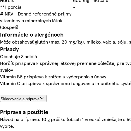
Horčík
600 mg (160%) #
**1 porcia
-
# NRV - Denné referenčné príjmy
-
vitamínov a minerálnych látok
(dospelí)
Informácie o alergénoch
Môže obsahovať glutén (max. 20 mg/kg), mlieko, vajcia, sóju, 
Prísady
Obsahuje Sladidlá
Horčík prispieva k správnej látkovej premene dôležitej pre t
svalov
Vitamín B6 prispieva k zníženiu vyčerpania a únavy
Vitamín C prispieva k správnemu fungovaniu imunitného sys
Skladovanie a príprava
Príprava a použitie
Návod na prípravu: 10 g prášku (obsah 1 vrecka) zmiešajte s 
vypite.