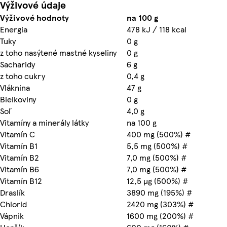
Výživové údaje
Výživové hodnoty
na 100 g
Energia
478 kJ / 118 kcal
Tuky
0 g
z toho nasýtené mastné kyseliny
0 g
Sacharidy
6 g
z toho cukry
0,4 g
Vláknina
47 g
Bielkoviny
0 g
Soľ
4,0 g
Vitamíny a minerály látky
na 100 g
Vitamín C
400 mg (500%) #
Vitamín B1
5,5 mg (500%) #
Vitamín B2
7,0 mg (500%) #
Vitamín B6
7,0 mg (500%) #
Vitamín B12
12,5 µg (500%) #
Draslík
3890 mg (195%) #
Chlorid
2420 mg (303%) #
Vápnik
1600 mg (200%) #