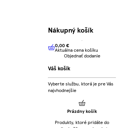
Nákupný košík
0,00 €
Aktuálna cena košíku
0,00 €
Aktuálna cena košíku
Objednať dodanie
Váš košík
Vyberte službu, ktorá je pre Vás
najvhodnejšie
Prázdny košík
Produkty, ktoré pridáte do