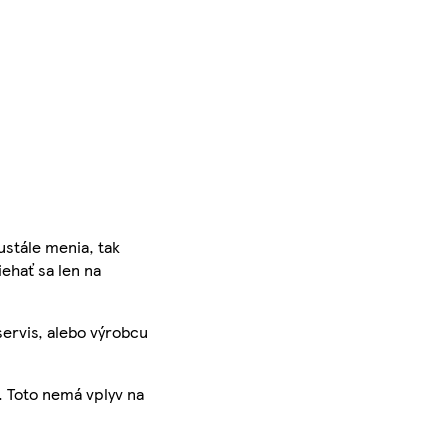
ustále menia, tak
iehať sa len na
servis, alebo výrobcu
. Toto nemá vplyv na