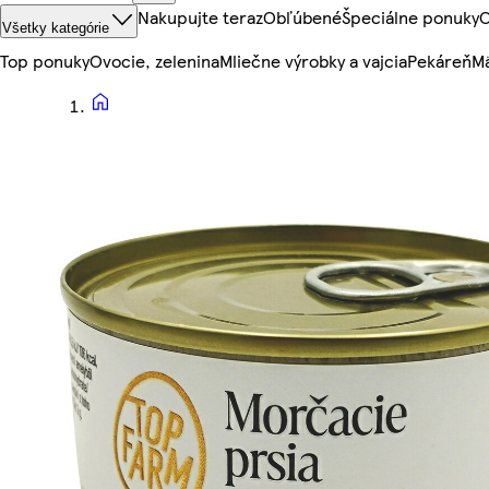
Nakupujte teraz
Obľúbené
Špeciálne ponuky
O
Všetky kategórie
Top ponuky
Ovocie, zelenina
Mliečne výrobky a vajcia
Pekáreň
Mä