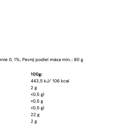
nie 0, 1%, Pevný podiel mäsa min.: 80 g
100g:
443,5 kJ/ 106 kcal
2 g
<0,5 g)
<0,5 g
<0,5 g)
22 g
2 g