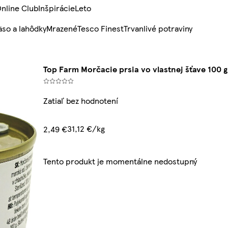
nline Club
Inšpirácie
Leto
so a lahôdky
Mrazené
Tesco Finest
Trvanlivé potraviny
Top Farm Morčacie prsia vo vlastnej šťave 100 g
Zatiaľ bez hodnotení
31,12 €/kg
2,49 €
Tento produkt je momentálne nedostupný