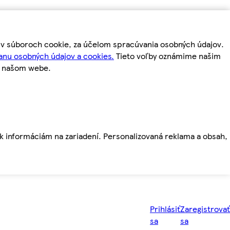
m v súboroch cookie, za účelom spracúvania osobných údajov.
anu osobných údajov a cookies.
Tieto voľby oznámime našim
a našom webe.
ť k informáciám na zariadení. Personalizovaná reklama a obsah,
Prihlásiť
Zaregistrovať
sa
sa