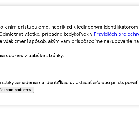
bo k nim pristupujeme, napríklad k jedinečným identifikátoro
o Odmietnuť všetko, prípadne kedykoľvek v
Pravidlách pre ochr
tie však zmení spôsob, akým vám prispôsobíme nakupovanie n
ia cookies v pätičke stránky.
istiky zariadenia na identifikáciu. Ukladať a/alebo pristupova
Zoznam partnerov