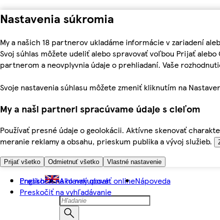
Nastavenia súkromia
My a našich 18 partnerov ukladáme informácie v zariadení ale
Svoj súhlas môžete udeliť alebo spravovať voľbou Prijať aleb
partnerom a neovplyvnia údaje o prehliadaní. Vaše rozhodnu
Svoje nastavenia súhlasu môžete zmeniť kliknutím na Nastaven
My a naši partneri spracúvame údaje s cieľom
Používať presné údaje o geolokácii. Aktívne skenovať charakter
meranie reklamy a obsahu, prieskum publika a vývoj služieb.
Prijať všetko
Odmietnuť všetko
Vlastné nastavenie
Preskočiť na hlavný obsah
English
Ako nakupovať online
Nápoveda
Preskočiť na vyhľadávanie