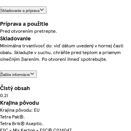
Skladovanie a príprava
Príprava a použitie
Pred otvorením pretrepte.
Skladovanie
Minimálna trvanlivosť do: viď dátum uvedený v hornej časti
obalu. Skladujte v suchu, chráňte pred teplom a priamym
slnečným žiarením. Po otvorení ihneď spotrebujte.
Ďalšie informácie
Čistý obsah
0.2l
Krajina pôvodu
Krajina pôvodu: EU
Tetra Pak­®.
Tetra Brik® Aseptic.
FSC - Mix Karton - FSC® C014047.