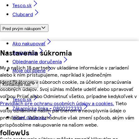
Tesco.sk
Clubcard
Pred prvým nákupom
Ako nakupovať
Nastavenia súkromia
Registrácia
Objednanie doručenia
My a našich 18 partnerov ukladáme informácie v zariadení
Moje obľúbené
alebo k nim pristupujeme, napríklad k jedinečným
identifikátorom v súboroch cookie, za účelom spracúvania
Kontaktujte nás
osobných údajov. Svoj súhlas môžete udeliť alebo spravovať
voľbou Prijať alebo Odmietnuť všetko, prípadne kedykoľvek v
Tesco.sk
Pravidlách pre ochranu osobných údajov a cookies.
Tieto
Zákaznícka linka - 0800222333
voľby oznámime našim partnerom a neovplyvnia údaje o
Výber obchodu
prehliadaní. Vaše rozhodnutie však zmení spôsob, akým vám
prispôsobíme nakupovanie na našom webe.
followUs
Svoje nastavenia súhlasu môžete zmeniť kliknutím na