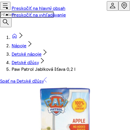
Preskočiť na hlavný obsah
Preskočiť na vyhľadávanie
Nápoje
Detské nápoje
Detské džúsy
Paw Patrol Jablková šťava 0,2 l
Späť na Detské džúsy