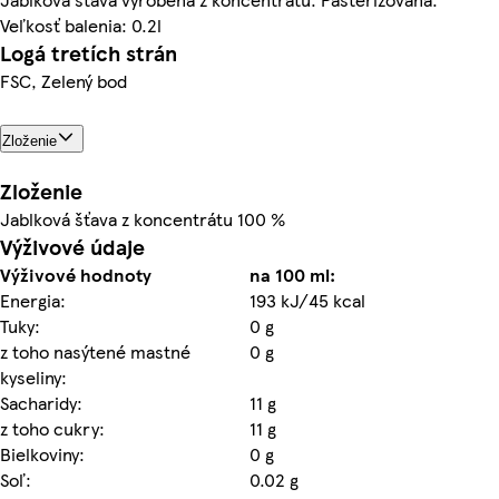
Veľkosť balenia: 0.2l
Logá tretích strán
FSC, Zelený bod
Zloženie
Zloženie
Jablková šťava z koncentrátu 100 %
Výživové údaje
Výživové hodnoty
na 100 ml:
Energia:
193 kJ/45 kcal
Tuky:
0 g
z toho nasýtené mastné
0 g
kyseliny:
Sacharidy:
11 g
z toho cukry:
11 g
Bielkoviny:
0 g
Soľ:
0.02 g