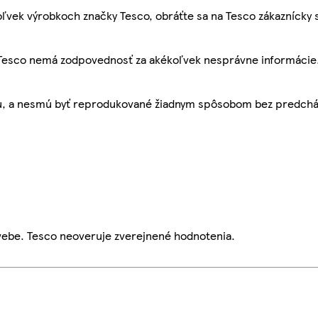
ľvek výrobkoch značky Tesco, obráťte sa na Tesco zákaznícky 
, Tesco nemá zodpovednosť za akékoľvek nesprávne informácie
bu, a nesmú byť reprodukované žiadnym spôsobom bez predch
webe. Tesco neoveruje zverejnené hodnotenia.