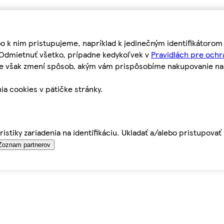
bo k nim pristupujeme, napríklad k jedinečným identifikátoro
o Odmietnuť všetko, prípadne kedykoľvek v
Pravidlách pre ochr
tie však zmení spôsob, akým vám prispôsobíme nakupovanie n
ia cookies v pätičke stránky.
istiky zariadenia na identifikáciu. Ukladať a/alebo pristupova
Zoznam partnerov