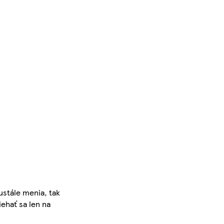
ustále menia, tak
iehať sa len na