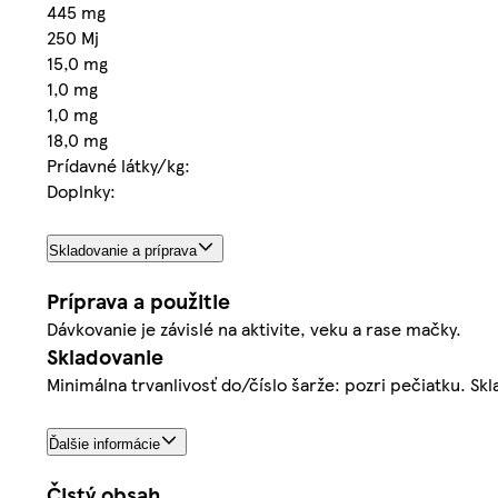
445 mg
250 Mj
15,0 mg
1,0 mg
1,0 mg
18,0 mg
Prídavné látky/kg:
Doplnky:
Skladovanie a príprava
Príprava a použitie
Dávkovanie je závislé na aktivite, veku a rase mačky.
Skladovanie
Minimálna trvanlivosť do/číslo šarže: pozri pečiatku. Skl
Ďalšie informácie
Čistý obsah