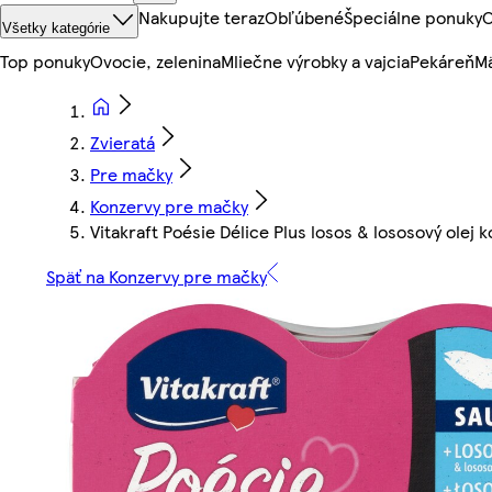
Nakupujte teraz
Obľúbené
Špeciálne ponuky
O
Všetky kategórie
Top ponuky
Ovocie, zelenina
Mliečne výrobky a vajcia
Pekáreň
Mä
Zvieratá
Pre mačky
Konzervy pre mačky
Vitakraft Poésie Délice Plus losos & lososový ole
Späť na Konzervy pre mačky