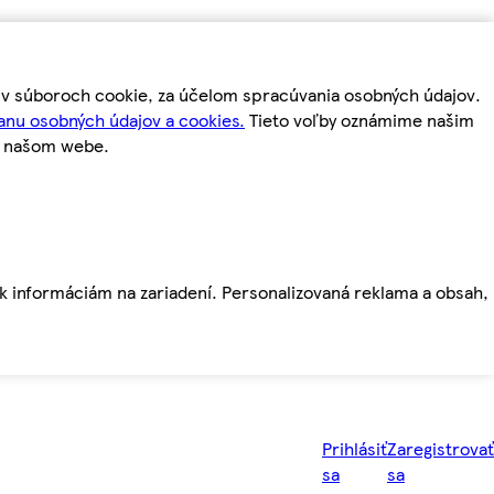
m v súboroch cookie, za účelom spracúvania osobných údajov.
anu osobných údajov a cookies.
Tieto voľby oznámime našim
a našom webe.
ť k informáciám na zariadení. Personalizovaná reklama a obsah,
Prihlásiť
Zaregistrovať
sa
sa