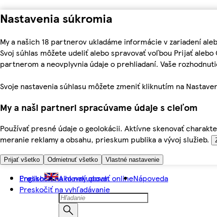
Nastavenia súkromia
My a našich 18 partnerov ukladáme informácie v zariadení ale
Svoj súhlas môžete udeliť alebo spravovať voľbou Prijať aleb
partnerom a neovplyvnia údaje o prehliadaní. Vaše rozhodnu
Svoje nastavenia súhlasu môžete zmeniť kliknutím na Nastaven
My a naši partneri spracúvame údaje s cieľom
Používať presné údaje o geolokácii. Aktívne skenovať charakter
meranie reklamy a obsahu, prieskum publika a vývoj služieb.
Prijať všetko
Odmietnuť všetko
Vlastné nastavenie
Preskočiť na hlavný obsah
English
Ako nakupovať online
Nápoveda
Preskočiť na vyhľadávanie