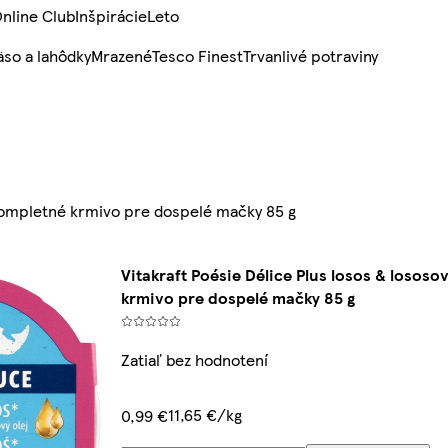
nline Club
Inšpirácie
Leto
so a lahôdky
Mrazené
Tesco Finest
Trvanlivé potraviny
j kompletné krmivo pre dospelé mačky 85 g
Vitakraft Poésie Délice Plus losos & lososo
krmivo pre dospelé mačky 85 g
Zatiaľ bez hodnotení
11,65 €/kg
0,99 €