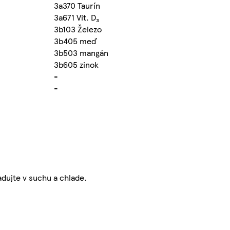
3a370 Taurín
3a671 Vit. D₃
3b103 Železo
3b405 meď
3b503 mangán
3b605 zinok
-
-
adujte v suchu a chlade.