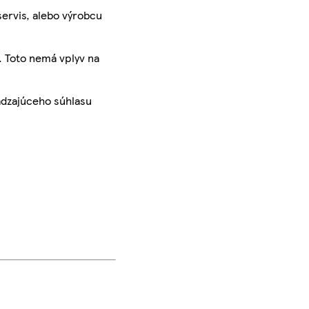
servis, alebo výrobcu
. Toto nemá vplyv na
ádzajúceho súhlasu